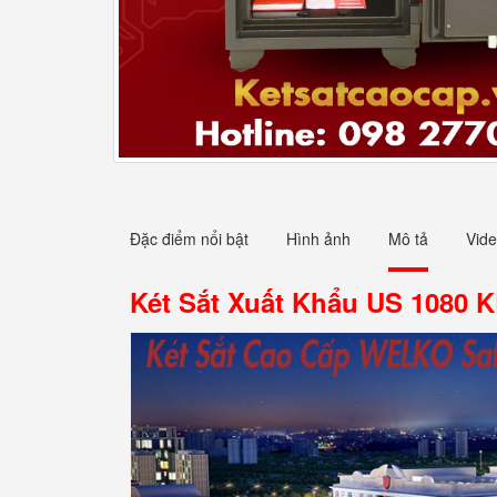
Đặc điểm nổi bật
Hình ảnh
Mô tả
Vid
Két Sắt Xuất Khẩu US 1080 