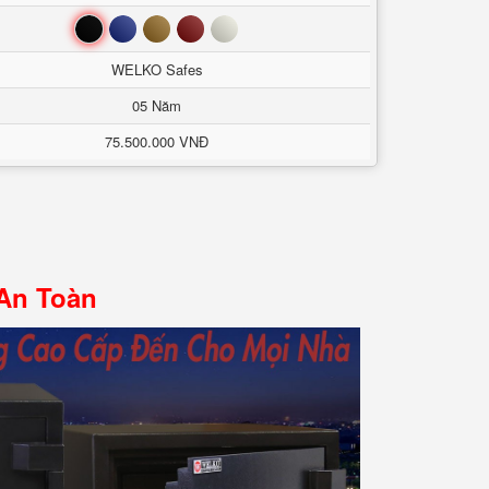
Đen
Xanh
Nâu
Đỏ
Trắng
WELKO Safes
05 Năm
75.500.000 VNĐ
 An Toàn