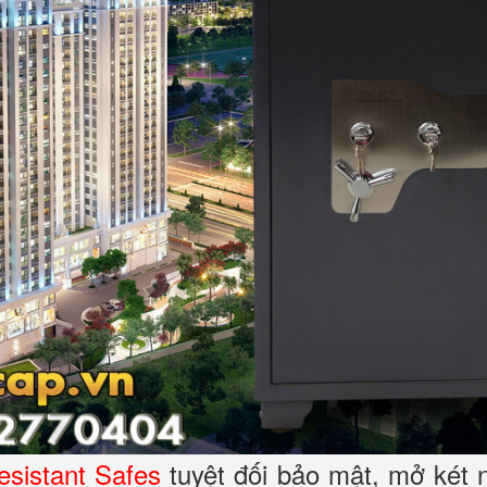
esistant Safes
tuyệt đối bảo mật, mở két 