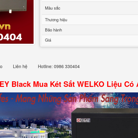
Mầu sắc
Thương hiệu
Bảo hành
Giá
eo
Liên hệ
Hotline: 0986 330404
KEY Black Mua Két Sắt WELKO Liệu Có