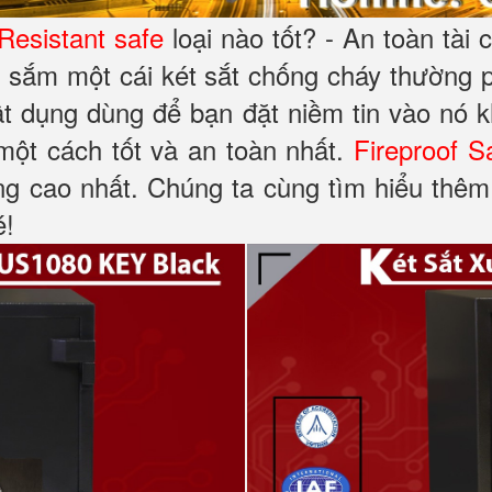
 Resistant safe
loại nào tốt? - An toàn tài 
 sắm một cái két sắt chống cháy thường p
ật dụng dùng để bạn đặt niềm tin vào nó 
 một cách tốt và an toàn nhất.
Fireproof S
ng cao nhất. Chúng ta cùng tìm hiểu thêm 
é!