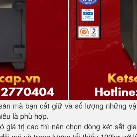
 sản mà bạn cất giữ và số lượng những vậ
hiêu là phù hợp.
có giá trị cao thì nên chọn dòng két sắt 
đỗi mã và trọng lượng tối thiểu 100kg trở l