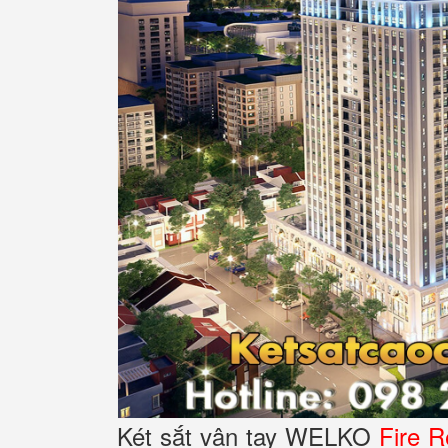
Két sắt vân tay WELKO
Fire R