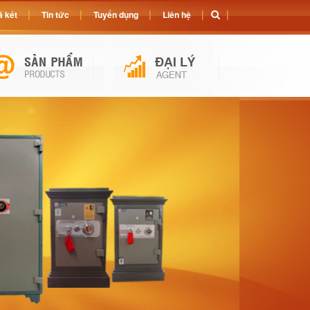
 két
Tin tức
Tuyển dụng
Liên hệ