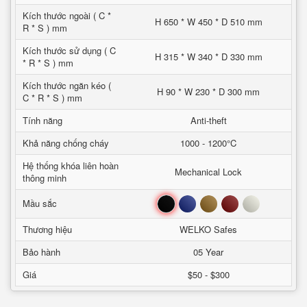
Kích thước ngoài ( C *
H 650 * W 450 * D 510 mm
R * S ) mm
Kích thước sử dụng ( C
H 315 * W 340 * D 330 mm
* R * S ) mm
Kích thước ngăn kéo (
H 90 * W 230 * D 300 mm
C * R * S ) mm
Tính năng
Anti-theft
Khả năng chống cháy
1000 - 1200°C
Hệ thống khóa liên hoàn
Mechanical Lock
thông minh
Đen
Xanh
Nâu
Đỏ
Trắng
Mầu sắc
Thương hiệu
WELKO Safes
Bảo hành
05 Year
Giá
$50 - $300