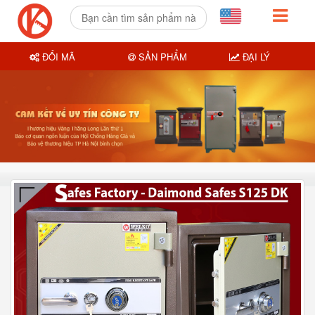
ĐỔI MÃ
SẢN PHẨM
ĐẠI LÝ