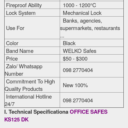
Fireproof Ability
1000 - 1200°C
Lock System
Mechanical Lock
Banks, agencies,
Use For
supermarkets, restaurants
...
Color
Black
Band Name
WELKO Safes
Price
$50 - $300
Zalo/ Whatsapp
098 2770404
Number
Commitment To High
New 100%
Quality Products
International Hotline
098 2770404
24/7
I. Technical Specificationa
OFFICE SAFES
KS125 DK