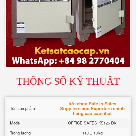
THÔNG SỐ KỸ THUẬT
lựa chọn Safe In Safes
Suppliers and Exporters chính
Tên sản phẩm
hãng cao cấp nhất
Model
OFFICE SAFES KS125 DK
Trọng lượng
110 ± 10Kg