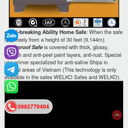
•
Anti-breaking Ability Home Safe
: When the safe
falls freely from a height of 30 feet (9.144m).
•
Fireproof Safe
is covered with thick, glossy,
smooth and anti-peel paint layers, anti-rust. Special
use primer specialized for anti-saline Ships in
coastal areas of Vietnam (This technology is only
available in the safes WELKO Safes and WELKO).
0982770404
back