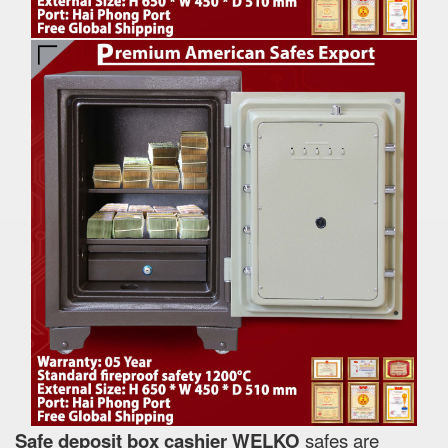
Safe deposit box cashier WELKO
safes are