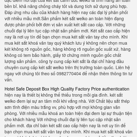
đặc điểm nổi bật của két sắt cánh đúc welko là tính năng an toàn
bền bỉ. khả năng chống cháy tốt và dung tích sử dụng phù hợp.
Đáp ứng nhu cầu của khách hàng hiện nay các đại lý phân phối
với nhiều mẫu mới.Sản phẩm két sắt welko an toàn hiện đạng
được phân phối bởi đơn vị sản xuất két sắt cao cấp. Với những
chuỗi đại lý liên tục cập nhật sản phẩm mới. Két sắt cao cấp hiện
nay là nơi uy tín để bạn chọn mua két sắt vân tay cho mình. Khi
mua két sắt khoá vân tay quý khách lưu ý không nên chọn mua
két không rõ nguồn gốc, hàng không rõ nguồn gốc xuất xứ, hàng
không có tem bảo hành, giấy tờ chứng minh nguồn gốc chất
lượng sản phẩm. công ty cung cấp két sắt là đại chỉ hàng đầu
chuyên cung cấp két sắt welko trên thị trường toàn quốc. Liên hệ
ngay với chúng tôi theo số 0982770404 để nhận thêm thông tin tư
vấn.
Hotel Safe Deposit Box High Quality Factory Price authentication
hiện nay là thiết bị không thể thiếu trong mỗi gia đình. két sắt
welko đem lại sự an tâm mỗi khi vắng nhà. Với Chất liệu sắt thép
sơn tĩnh điện màu trắng vv, phù hợp với mọi không gian văn
phòng. Với nhiều mẫu khoá an toàn hiện đại đem lại sự thuận tiện
cho khách hàng Với những chuỗi đại lý liên tục cập nhật sản
phẩm mới. địa chỉ bán két sắt cao cấp hiện nay là nơi uy tín để
bạn chọn mua két sắt vân tay cho mình. Khi mua két sắt khoá vân