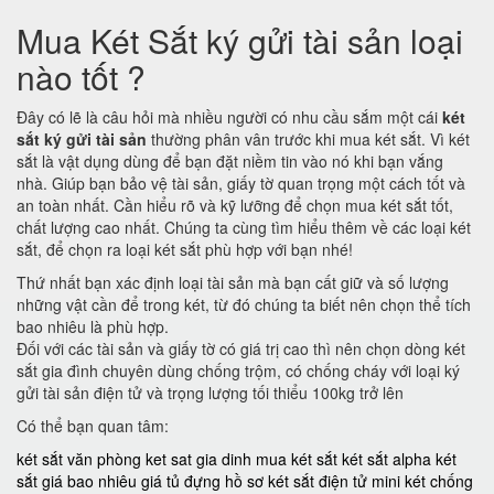
Mua Két Sắt ký gửi tài sản loại
nào tốt ?
Đây có lẽ là câu hỏi mà nhiều người có nhu cầu sắm một cái
két
sắt ký gửi tài sản
thường phân vân trước khi mua két sắt. Vì két
sắt là vật dụng dùng để bạn đặt niềm tin vào nó khi bạn vắng
nhà. Giúp bạn bảo vệ tài sản, giấy tờ quan trọng một cách tốt và
an toàn nhất. Cần hiểu rõ và kỹ lưỡng để chọn mua két sắt tốt,
chất lượng cao nhất. Chúng ta cùng tìm hiểu thêm về các loại két
sắt, để chọn ra loại két sắt phù hợp với bạn nhé!
Thứ nhất bạn xác định loại tài sản mà bạn cất giữ và số lượng
những vật cần để trong két, từ đó chúng ta biết nên chọn thể tích
bao nhiêu là phù hợp.
Đối với các tài sản và giấy tờ có giá trị cao thì nên chọn dòng két
sắt gia đình chuyên dùng chống trộm, có chống cháy với loại ký
gửi tài sản điện tử và trọng lượng tối thiểu 100kg trở lên
Có thể bạn quan tâm:
két sắt văn phòng
ket sat gia dinh
mua két sắt
két sắt alpha
két
sắt giá bao nhiêu
giá tủ đựng hồ sơ
két sắt điện tử mini
két chống