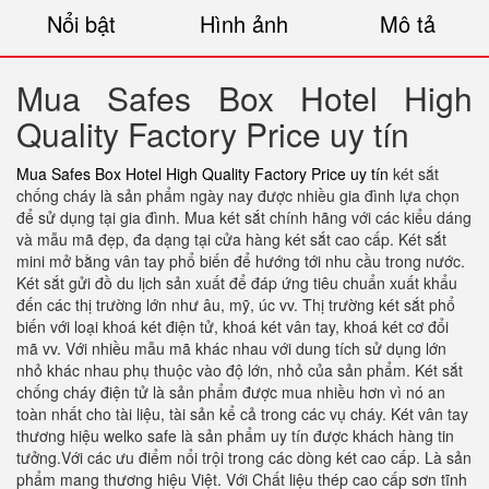
Nổi bật
Hình ảnh
Mô tả
Mua Safes Box Hotel High
Quality Factory Price uy tín
Mua Safes Box Hotel High Quality Factory Price uy tín
két sắt
chống cháy là sản phẩm ngày nay được nhiều gia đình lựa chọn
để sử dụng tại gia đình. Mua két sắt chính hãng với các kiểu dáng
và mẫu mã đẹp, đa dạng tại cửa hàng két sắt cao cấp. Két sắt
mini mở bằng vân tay phổ biến để hướng tới nhu cầu trong nước.
Két sắt gửi đồ du lịch sản xuất để đáp ứng tiêu chuẩn xuất khẩu
đến các thị trường lớn như âu, mỹ, úc vv. Thị trường két sắt phổ
biến với loại khoá két điện tử, khoá két vân tay, khoá két cơ đổi
mã vv. Với nhiều mẫu mã khác nhau với dung tích sử dụng lớn
nhỏ khác nhau phụ thuộc vào độ lớn, nhỏ của sản phẩm. Két sắt
chống cháy điện tử là sản phẩm được mua nhiều hơn vì nó an
toàn nhất cho tài liệu, tài sản kể cả trong các vụ cháy. Két vân tay
thương hiệu welko safe là sản phẩm uy tín được khách hàng tin
tưởng.Với các ưu điểm nổi trội trong các dòng két cao cấp. Là sản
phẩm mang thương hiệu Việt. Với Chất liệu thép cao cấp sơn tĩnh