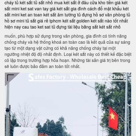
cháy
tủ két sắt
tủ sắt nhỏ
mua két sắt ở đâu
cửa kho tiền
giá két
sắt mini
ket sat van tay
giá két sắt gia đình
cách đổ mật khẩu két
sắt mini
ket an toan
két sắt âm tường
tủ đựng hồ sơ văn phòng
tủ
hồ sơ mini
tủ sắt giá rẻ tphcm
két sắt golden
két sắt nào tốt nhất
hiện nay
cau tao ket sat
tủ đựng tài liệu bằng sắt
két sắt nhỏ
muốn, phù hợp sử dụng trong văn phòng, gia đình có tính năng
chống cháy và hệ thống khoá an toàn cao là kết quả của sự sáng
tạo từ một dạng vật cứng có khả năng chống cháy tại một
ngưỡng nhiệt độ độ nhất định. Loại két sắt này có thiết kế đặc biệt
cô lập trong trường hợp hỏa hoạn. Những tài sản giá trị bên trong
sẽ luôn được bảo đảm an toàn tốt nhất.