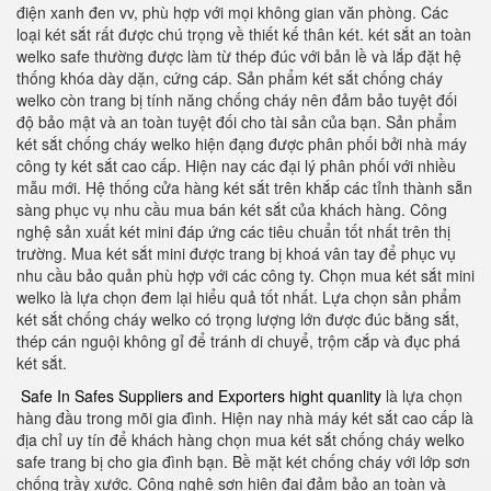
điện xanh đen vv, phù hợp với mọi không gian văn phòng. Các
loại két sắt rất được chú trọng về thiết kế thân két. két sắt an toàn
welko safe thường được làm từ thép đúc với bản lề và lắp đặt hệ
thống khóa dày dặn, cứng cáp. Sản phẩm két sắt chống cháy
welko còn trang bị tính năng chống cháy nên đảm bảo tuyệt đối
độ bảo mật và an toàn tuyệt đối cho tài sản của bạn. Sản phẩm
két sắt chống cháy welko hiện đạng được phân phối bởi nhà máy
công ty két sắt cao cấp. Hiện nay các đại lý phân phối với nhiều
mẫu mới. Hệ thống cửa hàng két sắt trên khắp các tỉnh thành sẵn
sàng phục vụ nhu cầu mua bán két sắt của khách hàng. Công
nghệ sản xuất két mini đáp ứng các tiêu chuẩn tốt nhất trên thị
trường. Mua két sắt mini được trang bị khoá vân tay để phục vụ
nhu cầu bảo quản phù hợp với các công ty. Chọn mua két sắt mini
welko là lựa chọn đem lại hiểu quả tốt nhất. Lựa chọn sản phẩm
két sắt chống cháy welko có trọng lượng lớn được đúc bằng sắt,
thép cán nguội không gỉ để tránh di chuyể, trộm cắp và đục phá
két sắt.
Safe In Safes Suppliers and Exporters hight quanlity
là lựa chọn
hàng đầu trong mõi gia đình. Hiện nay nhà máy két sắt cao cấp là
địa chỉ uy tín để khách hàng chọn mua két sắt chống cháy welko
safe trang bị cho gia đình bạn. Bề mặt két chống cháy với lớp sơn
chống trầy xước. Công nghệ sơn hiện đại đảm bảo an toàn và