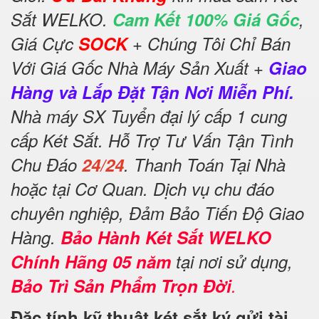
Sắt WELKO.
Cam Kết 100% Giá Gốc
,
Giá Cực
SOCK
+ Chúng Tôi Chỉ Bán
Với Giá Gốc Nhà Máy Sản Xuất +
Giao
Hàng và Lắp Đặt Tận Nơi Miễn Phí.
Nhà máy SX Tuyển đại lý cấp 1 cung
cấp Két Sắt. Hỗ Trợ Tư Vấn Tận Tình
Chu Đáo
24/24
. Thanh Toán Tại Nhà
hoặc tại Cơ Quan. Dịch vụ chu đáo
chuyên nghiệp, Đảm Bảo Tiến Độ Giao
Hàng.
Bảo Hành Két Sắt WELKO
Chính Hãng 05 năm
tại nơi sử dụng,
Bảo Trì Sản Phẩm Trọn Đời
.
Đặc tính kỹ thuật két sắt ký gửi tài