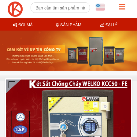
ĐỔI MÃ
SẢN PHẨM
ĐẠI LÝ