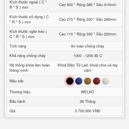
Kích thước ngoài ( C *
Cao 500 * Rộng 380 * Sâu 410mm
R * S ) mm
Kích thước sử dụng ( C
Cao 270 * Rộng 330 * Sâu 290mm
* R * S ) mm
Kích thước ngăn kéo (
Cao 110 * Rộng 330 * Sâu 220mm
C * R * S ) mm
Tính năng
An toàn chống cháy
Khả năng chống cháy
1000 - 1200 độ C
Hệ thống khóa liên hoàn
Khoá Điện Tử Led, khoá chìa và tay
thông minh
cầm
Đen
Xanh
Nâu
Đỏ
Trắng
Mầu sắc
Thương hiệu
WELKO
Bảo hành
36 Tháng
Giá
5.700.000 VNĐ