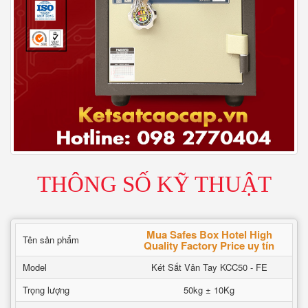
THÔNG SỐ KỸ THUẬT
Mua Safes Box Hotel High
Tên sản phẩm
Quality Factory Price uy tín
Model
Két Sắt Vân Tay KCC50 - FE
Trọng lượng
50kg ± 10Kg