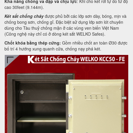
Khả năng chống va đập và chịu lực
: Khi cho két rơi tự do từ độ
cao 30feet (9.144m).
Két sắt chống cháy
được phủ bởi các lớp sơn dày, bóng, mịn và
chống bong sơn, chống gỉ. Đặc biệt sử dụng lớp sơn lót chuyên
dùng cho Tàu thuỷ chống mặn ở các vùng ven biển Việt Nam
(Công nghệ này chỉ có ở dòng két sắt WELKO Safes).
Chốt khóa bằng thép cứng:
Gồm nhiều chốt an toàn Ø30 được
bố trí 4 hướng xung quanh cửa, chống nạy phá két.