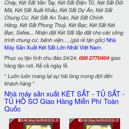
Cháy, Két Sắt Vân Tay, Két Sắt Điện Tử, Két Sắt Đổi
Mã, Két Sắt Xuất Khẩu, Két Sắt Dự Án, Két Sắt
Chung Cư, Két Sắt An Toàn, Két Sắt Chính
Hãng, Két Sắt Phong Thuỷ, Két Bạc, Két Sắt Két
Bạc, Safes... Nhận đặt Két Sắt lắp đặt cho các công
trình chung cư, bệnh viện.....(giá rẻ tận gốc)
Nhà
Máy Sản Xuất Két Sắt Lớn Nhất Việt Nam.
Phục vụ tận tình chu đáo 24/24:
098 2770404
giao
hàng tận nơi. Kể cả ngày lễ.
"
Luôn luôn mang lại sự hài lòng mong đợi đến
khách hàng
"
Nhà máy sản xuất KÉT SẮT - TỦ SẮT -
TỦ HỒ SƠ Giao Hàng Miễn Phí Toàn
Quốc