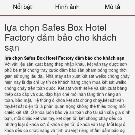
Nổi bật
Hình ảnh
Mô tả
lựa chọn Safes Box Hotel
Factory đảm bảo cho khách
sạn
lựa chọn Safes Box Hotel Factory đảm bảo cho khách sạn
Với vật liệu sản xuất bằng thép nhập khẩu. két vân tay được sơn
phủ bề mặt chống trầy xước đảm bảo sản phẩm bóng trong thời
gian sử dụng lâu dài. Nhà máy sản xuất két sắt welko chống cháy
hiện nay là địa chỉ uy tín để khách hàng chọn mua két sắt welko
chống cháy trên toàn quốc. Két sắt với thiết kế và sản xuất bằng
thép cao cấp và đúc, dập hạn chế mối hàn tăng tính năng an
toàn, bảo mật. Hệ thống ổ khóa két sắt chống cháy,két sắt vân
tay,két sắt điện tử là phần quan trọng không thể thiếu trong mỗi
chiếc két sắt. Ổ khóa luôn bảo vệ an toàn cho tài sản của gia đình
bạn, mỗi chiếc két vân tay, két điện tử, két chống cháy đều có
những loại ổ khóa cơ, ổ khóa điện tử, ổ khóa vân tay. Mỗi loại ổ
khóa đều có chức năng và tính ưu việt riêng nhằm đảm bảo độ