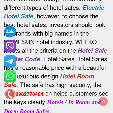
different types of hotel safes.
Electric
, however, to choose the
Hotel Safe
best hotel safes, investors should look
for brands with big names in the
HOMESUN hotel industry.
WELKO
meets all the criteria on the
Hotel Safe
.
Hotel Safes Hotel Safes
Master Code
has a reasonable price with a beautiful
and luxurious design
Hotel Room
.
The safe has high security, the
Safe
bright LED screen helps customers see
0982770404
the keys clearly
Hotels / In Room and
.
back
Dorm Room Safes