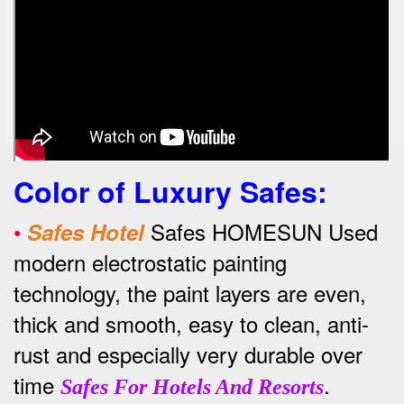
Color of Luxury Safes
:
•
Safes HOMESUN Used
Safes Hotel
modern electrostatic painting
technology, the paint layers are even,
thick and smooth, easy to clean, anti-
rust and especially very durable over
time
.
Safes For Hotels And Resorts