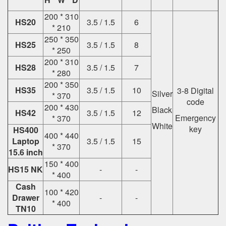
200 * 310
HS20
3.5 / 1.5
6
* 210
250 * 350
HS25
3.5 / 1.5
8
* 250
200 * 310
HS28
3.5 / 1.5
7
* 280
200 * 350
HS35
3.5 / 1.5
10
3-8 Digital
Silver
* 370
code
200 * 430
Black
HS42
3.5 / 1.5
12
Emergency
* 370
White
key
HS400
400 * 440
Laptop
3.5 / 1.5
15
* 370
15.6 inch
150 * 400
HS15 NK
-
-
* 400
Cash
100 * 420
Drawer
-
-
* 400
TN10