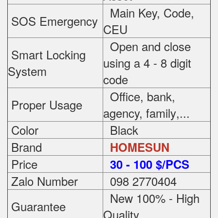
Main Key, Code,
SOS Emergency
CEU
Open and close
Smart Locking
using a 4 - 8 digit
System
code
Office, bank,
Proper Usage
agency, family
,...
Color
Black
Brand
HOMESUN
Price
3
0 - 100 $/PCS
Zalo Number
098 2770404
New 100% - High
Guarantee
Quality