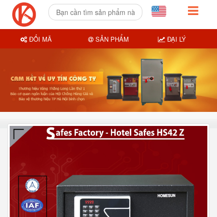
ĐỔI MÃ
SẢN PHẨM
ĐẠI LÝ