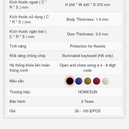
Kích thước ngoài ( C *
H 200 * W 430 * D 370 mm
R * S ) mm
Kích thước sử dụng ( C
Body Thickness: 1.5 mm
* R * S ) mm
Kích thước ngăn kéo (
Door Thickness: 3.5 mm
C * R * S ) mm
Tính năng
Protection for Assets
Khả năng chống cháy
Illuminated keyboard (HA only)
Hệ thống khóa liên hoàn
Open and close using a 4 - 8 digit
thông minh
code
Đen
Xanh
Nâu
Đỏ
Trắng
Mầu sắc
Thương hiệu
HOMESUN
Bảo hành
2 Years
Giá
30 - 100 $/PCS