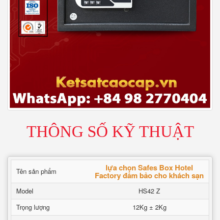
THÔNG SỐ KỸ THUẬT
lựa chọn Safes Box Hotel
Tên sản phẩm
Factory đảm bảo cho khách sạn
Model
HS42 Z
Trọng lượng
12Kg ± 2Kg