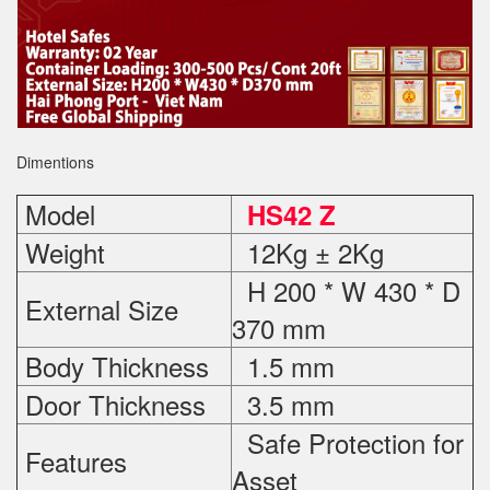
Dimentions
Model
HS42 Z
Weight
12Kg ± 2Kg
H 200 * W 430 * D
External Size
370 mm
Body Thickness
1.5 mm
Door Thickness
3.5 mm
Safe Protection
for
Features
Asset