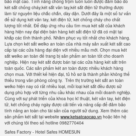
bảo mật cao. Tính năng chống trộm luôn luôn được đảm bảo do
két sắt chống cháy,két sắt vân tay,két sắt điện tử thường được
làm từ nguyên liệu chắc chắn, dày dặn. Dưới đây là một số tư vấn
để sử dụng két vân tay, két điện tử, két chống cháy cho chất
lượng tốt nhất. Để đáp ứng nhu cầu tìm mua két sắt của khách
hàng hiện nay đại diện bán hàng két sắt điện tử đã có mặt tại
khắp các tỉnh thành phố. Nhằm phục vụ tốt nhất cho khách hàng.
Lựa chọn két sắt welko an toàn của nhà máy sản xuất két sắt cao
cấp tại các cửa hàng đại diện với nhiều mẫu mới. Chọn mua két
sắt welko an toàn để trang bị sản phẩm an toàn tốt cho doanh
nghiệp. Hiện nay két sắt được bán tại các cửa hàng két sắt trên
toàn quốc. Các sản phẩm két an toàn được nhiều khách hàng
chọn mua. Với thiết kế hiện đại, tủ hồ sơ là thành phần không thể
thiếu trong văn phòng công ty. Trên thị trường két sắt an toàn
welko hiện nay có rất nhiều loại, mỗi loại két sắt đều được sử
dụng phù hợp với từng nhu cầu khác nhau của mỗi doanh nghiệp.
Cùng với sự phát triển của khoa học kĩ thuật, két vân tay, két điện
tử, két chống cháy ngày được cải tiến và nâng cấp để đảm bảo
tính năng an toàn cho tài sản của người sử dung. Xem thêm các
sản phẩm két sắt tại website
www.ketsatcaocap.vn
hoặc liên hệ
với chúng tôi theo số hotline 0982770404
Safes Factory - Hotel Safes HOMESUN