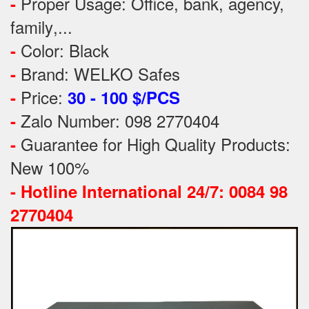
Proper Usage:
Office, bank, agency,
-
family
,...
Color: Black
-
Brand: WELKO Safes
-
Price:
-
30 - 100 $/PCS
Zalo Number: 098 2770404
-
Guarantee for High Quality Products:
-
New 100%
-
Hotline International 24/7: 0084 98
2770404