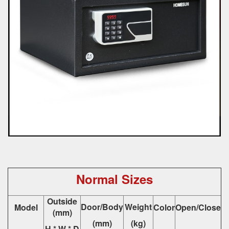
Normal Sizes
Outside
Door/Body
Weight
Model
Color
Open/Close
(mm)
(mm)
(kg)
H * W * D