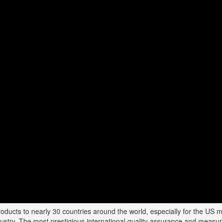
ts to nearly 30 countries around the world, especially for the US mark
ndustry. The most prestigious international quality assurance and meas