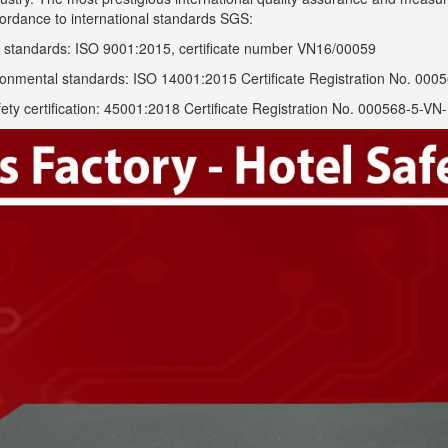
rdance to international standards SGS
:
 standards: ISO 9001:2015, certificate number VN16/00059
ronmental standards: ISO 14001:2015 Certificate Registration No. 00
y certification: 45001:2018 Certificate Registration No. 000568-5-VN