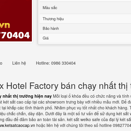
Mầu sắc
Thương hiệu
Bảo hành
Giá
eo
Liên hệ
Hotline: 0986 330404
Hotel Factory bán chạy nhất thị 
 nhất thị trường hiện nay
Mỗi loại ổ khóa đều có chức năng và tính
t két sắt cao cấp tại các showroom trưng bày với nhiều mẫu mới. Để 
ặt tại khắp các tỉnh thành phố. Nhằm phục vụ tốt nhất cho khách hàng
iệu chắc chắn, dày dặn. Dưới đây là một số tư vấn để sử dụng két sắt 
g đầu để đảm bảo an toàn tài sản. két sắt welko safe của đại lý két sắt
w.ketsatcaocap.vn
hoặc liên hệ với chúng tôi theo số hotline 0982770