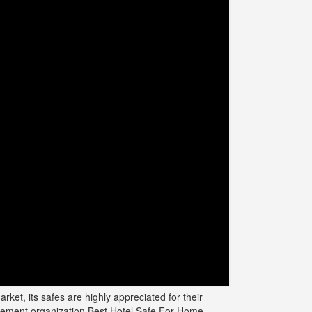
et, its safes are highly appreciated for their
urement organization Best Hotel Safe For Home.