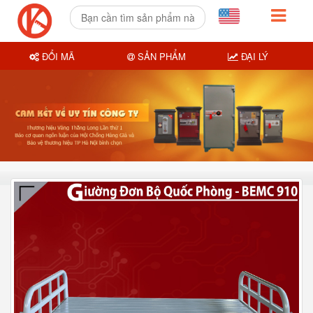
ĐỔI MÃ
SẢN PHẨM
ĐẠI LÝ