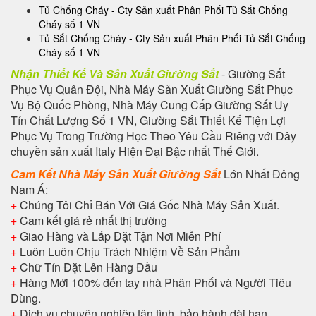
Tủ Chống Cháy - Cty Sản xuất Phân Phối Tủ Sắt Chống
Cháy số 1 VN
Tủ Sắt Chống Cháy - Cty Sản xuất Phân Phối Tủ Sắt Chống
Cháy số 1 VN
Nhận Thiết Kế Và Sản Xuất Giường Sắt
- Giường Sắt
Phục Vụ Quân Đội, Nhà Máy Sản Xuất Giường Sắt Phục
Vụ Bộ Quốc Phòng, Nhà Máy Cung Cấp Giường Sắt Uy
Tín Chất Lượng Số 1 VN, Giường Sắt Thiết Kế Tiện Lợi
Phục Vụ Trong Trường Học Theo Yêu Cầu Riêng với Dây
chuyền sản xuất Italy Hiện Đại Bậc nhất Thế Giới.
Cam Kết Nhà Máy Sản Xuất Giường Sắt
Lớn Nhất Đông
Nam Á:
+
Chúng Tôi Chỉ Bán Với Giá Gốc Nhà Máy Sản Xuất.
+
Cam kết giá rẻ nhất thị trường
+
Giao Hàng và Lắp Đặt Tận Nơi Miễn Phí
+
Luôn Luôn Chịu Trách Nhiệm Về Sản Phẩm
+
Chữ Tín Đặt Lên Hàng Đầu
+
Hàng Mới 100% đến tay nhà Phân Phối và Người Tiêu
Dùng.
+
Dịch vụ chuyên nghiệp tận tình, bảo hành dài hạn