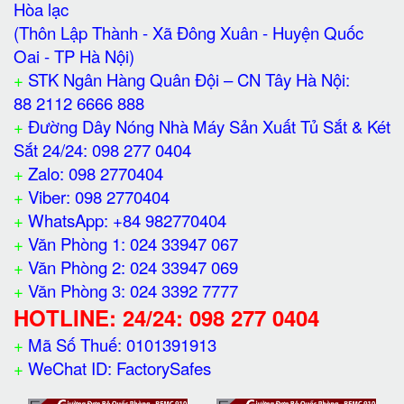
Hòa lạc
(Thôn Lập Thành - Xã Đông Xuân - Huyện Quốc
Oai - TP Hà Nội)
+
STK Ngân Hàng Quân Đội – CN Tây Hà Nội:
88 2112 6666 888
+
Đường Dây Nóng Nhà Máy Sản Xuất Tủ Sắt & Két
Sắt 24/24: 098 277 0404
+
Zalo: 098 2770404
+
Viber: 098 2770404
+
WhatsApp: +84 982770404
+
Văn Phòng 1: 024 33947 067
+
Văn Phòng 2: 024 33947 069
+
Văn Phòng 3: 024 3392 7777
HOTLINE: 24/24: 098 277 0404
+
Mã Số Thuế: 0101391913
+
WeChat ID: FactorySafes