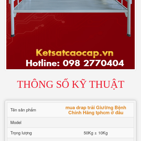
THÔNG SỐ KỸ THUẬT
mua drap trải Giường Bệnh
Tên sản phẩm
Chính Hãng tphcm ở đâu
Model
Trọng lượng
50Kg ± 10Kg