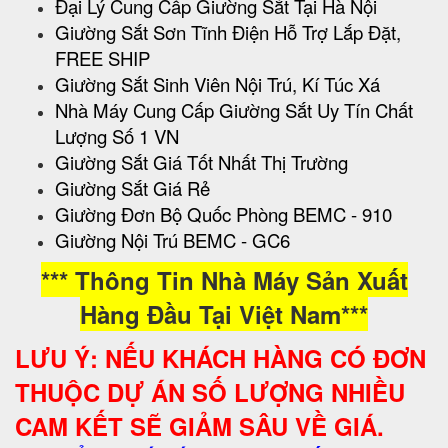
Đại Lý Cung Cấp Giường Sắt Tại Hà Nội
Giường Sắt Sơn Tĩnh Điện Hỗ Trợ Lắp Đặt,
FREE SHIP
Giường Sắt Sinh Viên Nội Trú, Kí Túc Xá
Nhà Máy Cung Cấp Giường Sắt Uy Tín Chất
Lượng Số 1 VN
Giường Sắt Giá Tốt Nhất Thị Trường
Giường Sắt Giá Rẻ
Giường Đơn Bộ Quốc Phòng BEMC - 910
Giường Nội Trú BEMC - GC6
*** Thông Tin Nhà Máy Sản Xuất
Hàng Đầu Tại Việt Nam***
LƯU Ý: NẾU KHÁCH HÀNG CÓ ĐƠN
THUỘC DỰ ÁN SỐ LƯỢNG NHIỀU
CAM KẾT SẼ GIẢM SÂU VỀ GIÁ.