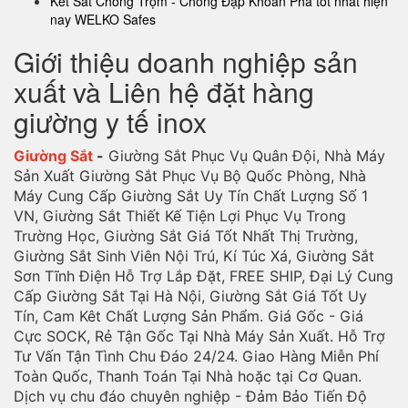
Két Sắt Chống Trộm - Chống Đập Khoan Phá tốt nhất hiện
nay WELKO Safes
Giới thiệu doanh nghiệp sản
xuất và Liên hệ đặt hàng
giường y tế inox
Giường Sắt
-
Giường Sắt Phục Vụ Quân Đội, Nhà Máy
Sản Xuất Giường Sắt Phục Vụ Bộ Quốc Phòng, Nhà
Máy Cung Cấp Giường Sắt Uy Tín Chất Lượng Số 1
VN, Giường Sắt Thiết Kế Tiện Lợi Phục Vụ Trong
Trường Học, Giường Sắt Giá Tốt Nhất Thị Trường,
Giường Sắt Sinh Viên Nội Trú, Kí Túc Xá, Giường Sắt
Sơn Tĩnh Điện Hỗ Trợ Lắp Đặt, FREE SHIP, Đại Lý Cung
Cấp Giường Sắt Tại Hà Nội, Giường Sắt Giá Tốt Uy
Tín, Cam Kêt Chất Lượng Sản Phẩm. Giá Gốc - Giá
Cực SOCK, Rẻ Tận Gốc Tại Nhà Máy Sản Xuất. Hỗ Trợ
Tư Vấn Tận Tình Chu Đáo 24/24. Giao Hàng Miễn Phí
Toàn Quốc, Thanh Toán Tại Nhà hoặc tại Cơ Quan.
Dịch vụ chu đáo chuyên nghiệp - Đảm Bảo Tiến Độ