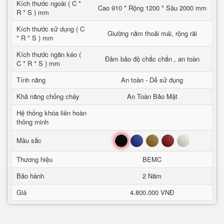
Kích thước ngoài ( C *
Cao 910 * Rộng 1200 * Sâu 2000 mm
R * S ) mm
Kích thước sử dụng ( C
Giường nằm thoải mái, rộng rãi
* R * S ) mm
Kích thước ngăn kéo (
Đảm bảo độ chắc chắn , an toàn
C * R * S ) mm
Tính năng
An toàn - Dễ sử dụng
Khả năng chống cháy
An Toàn Bảo Mật
Hệ thống khóa liên hoàn
thông minh
Đen
Xanh
Nâu
Đỏ
Trắng
Mầu sắc
Thương hiệu
BEMC
Bảo hành
2 Năm
Giá
4.800.000 VNĐ