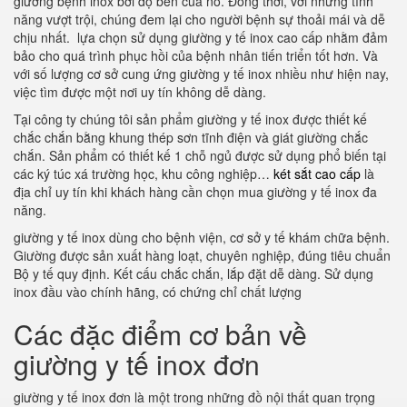
giường bệnh inox bởi độ bền của nó. Đồng thời, với những tính
năng vượt trội, chúng đem lại cho người bệnh sự thoải mái và dễ
chịu nhất. lựa chọn sử dụng giường y tế inox cao cấp nhằm đảm
bảo cho quá trình phục hồi của bệnh nhân tiến triển tốt hơn. Và
với số lượng cơ sở cung ứng giường y tế inox nhiều như hiện nay,
việc tìm được một nơi uy tín không dễ dàng.
Tại công ty chúng tôi sản phẩm giường y tế inox được thiết kế
chắc chắn bằng khung thép sơn tĩnh điện và giát giường chắc
chắn. Sản phẩm có thiết kế 1 chỗ ngủ được sử dụng phổ biến tại
các ký túc xá trường học, khu công nghiệp…
két sắt cao cấp
là
địa chỉ uy tín khi khách hàng cần chọn mua giường y tế inox đa
năng.
giường y tế inox dùng cho bệnh viện, cơ sở y tế khám chữa bệnh.
Giường được sản xuất hàng loạt, chuyên nghiệp, đúng tiêu chuẩn
Bộ y tế quy định. Kết cấu chắc chắn, lắp đặt dễ dàng. Sử dụng
inox đầu vào chính hãng, có chứng chỉ chất lượng
Các đặc điểm cơ bản về
giường y tế inox đơn
giường y tế inox đơn là một trong những đồ nội thất quan trọng