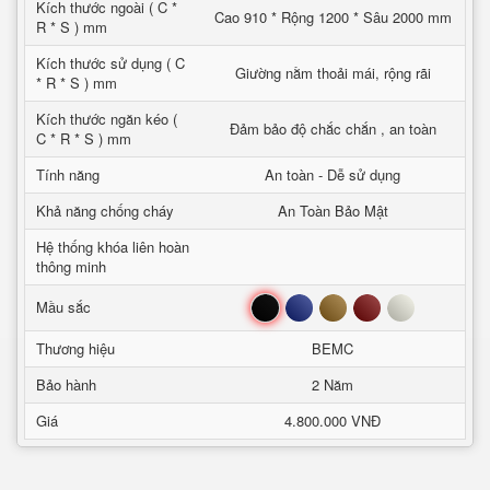
Kích thước ngoài ( C *
Cao 910 * Rộng 1200 * Sâu 2000 mm
R * S ) mm
Kích thước sử dụng ( C
Giường nằm thoải mái, rộng rãi
* R * S ) mm
Kích thước ngăn kéo (
Đảm bảo độ chắc chắn , an toàn
C * R * S ) mm
Tính năng
An toàn - Dễ sử dụng
Khả năng chống cháy
An Toàn Bảo Mật
Hệ thống khóa liên hoàn
thông minh
Đen
Xanh
Nâu
Đỏ
Trắng
Mầu sắc
Thương hiệu
BEMC
Bảo hành
2 Năm
Giá
4.800.000 VNĐ