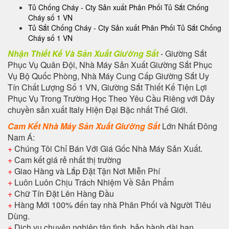
Tủ Chống Cháy - Cty Sản xuất Phân Phối Tủ Sắt Chống
Cháy số 1 VN
Tủ Sắt Chống Cháy - Cty Sản xuất Phân Phối Tủ Sắt Chống
Cháy số 1 VN
Nhận Thiết Kế Và Sản Xuất Giường Sắt
- Giường Sắt
Phục Vụ Quân Đội, Nhà Máy Sản Xuất Giường Sắt Phục
Vụ Bộ Quốc Phòng, Nhà Máy Cung Cấp Giường Sắt Uy
Tín Chất Lượng Số 1 VN, Giường Sắt Thiết Kế Tiện Lợi
Phục Vụ Trong Trường Học Theo Yêu Cầu Riêng với Dây
chuyền sản xuất Italy Hiện Đại Bậc nhất Thế Giới.
Cam Kết Nhà Máy Sản Xuất Giường Sắt
Lớn Nhất Đông
Nam Á:
+
Chúng Tôi Chỉ Bán Với Giá Gốc Nhà Máy Sản Xuất.
+
Cam kết giá rẻ nhất thị trường
+
Giao Hàng và Lắp Đặt Tận Nơi Miễn Phí
+
Luôn Luôn Chịu Trách Nhiệm Về Sản Phẩm
+
Chữ Tín Đặt Lên Hàng Đầu
+
Hàng Mới 100% đến tay nhà Phân Phối và Người Tiêu
Dùng.
+
Dịch vụ chuyên nghiệp tận tình, bảo hành dài hạn