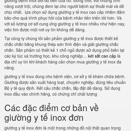
giường bệnh inox bởi độ bền của nó. Đồng thời, với những tính
năng vượt trội, chúng đem lại cho người bệnh sự thoải mái và dễ
chịu nhất. lựa chọn sử dụng giường y tế inox cao cấp nhằm đảm
bảo cho quá trình phục hồi của bệnh nhân tiến triển tốt hơn. Và
với số lượng cơ sở cung ứng giường y tế inox nhiều như hiện nay,
việc tìm được một nơi uy tín không dễ dàng.
Tại công ty chúng tôi sản phẩm giường y tế inox được thiết kế
chắc chắn bằng khung thép sơn tĩnh điện và giát giường chắc
chắn. Sản phẩm có thiết kế 1 chỗ ngủ được sử dụng phổ biến tại
các ký túc xá trường học, khu công nghiệp…
két sắt cao cấp
là
địa chỉ uy tín khi khách hàng cần chọn mua giường y tế inox đa
năng.
giường y tế inox dùng cho bệnh viện, cơ sở y tế khám chữa bệnh.
Giường được sản xuất hàng loạt, chuyên nghiệp, đúng tiêu chuẩn
Bộ y tế quy định. Kết cấu chắc chắn, lắp đặt dễ dàng. Sử dụng
inox đầu vào chính hãng, có chứng chỉ chất lượng
Các đặc điểm cơ bản về
giường y tế inox đơn
giường y tế inox đơn là một trong những đồ nội thất quan trọng