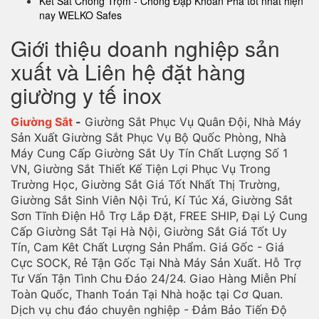
Két Sắt Chống Trộm - Chống Đập Khoan Phá tốt nhất hiện
nay WELKO Safes
Giới thiệu doanh nghiệp sản
xuất và Liên hệ đặt hàng
giường y tế inox
Giường Sắt
-
Giường Sắt Phục Vụ Quân Đội, Nhà Máy
Sản Xuất Giường Sắt Phục Vụ Bộ Quốc Phòng, Nhà
Máy Cung Cấp Giường Sắt Uy Tín Chất Lượng Số 1
VN, Giường Sắt Thiết Kế Tiện Lợi Phục Vụ Trong
Trường Học, Giường Sắt Giá Tốt Nhất Thị Trường,
Giường Sắt Sinh Viên Nội Trú, Kí Túc Xá, Giường Sắt
Sơn Tĩnh Điện Hỗ Trợ Lắp Đặt, FREE SHIP, Đại Lý Cung
Cấp Giường Sắt Tại Hà Nội, Giường Sắt Giá Tốt Uy
Tín, Cam Kêt Chất Lượng Sản Phẩm. Giá Gốc - Giá
Cực SOCK, Rẻ Tận Gốc Tại Nhà Máy Sản Xuất. Hỗ Trợ
Tư Vấn Tận Tình Chu Đáo 24/24. Giao Hàng Miễn Phí
Toàn Quốc, Thanh Toán Tại Nhà hoặc tại Cơ Quan.
Dịch vụ chu đáo chuyên nghiệp - Đảm Bảo Tiến Độ