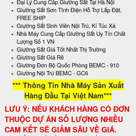
Đại Lý Cung Cấp Giường Sắt Tại Hà Nội
Giường Sắt Sơn Tĩnh Điện Hỗ Trợ Lắp Đặt,
FREE SHIP
Giường Sắt Sinh Viên Nội Trú, Kí Túc Xá
Nhà Máy Cung Cấp Giường Sắt Uy Tín Chất
Lượng Số 1 VN
Giường Sắt Giá Tốt Nhất Thị Trường
Giường Sắt Giá Rẻ
Giường Đơn Bộ Quốc Phòng BEMC - 910
Giường Nội Trú BEMC - GC6
*** Thông Tin Nhà Máy Sản Xuất
Hàng Đầu Tại Việt Nam***
LƯU Ý: NẾU KHÁCH HÀNG CÓ ĐƠN
THUỘC DỰ ÁN SỐ LƯỢNG NHIỀU
CAM KẾT SẼ GIẢM SÂU VỀ GIÁ.