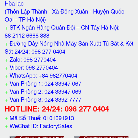
Hòa lạc
(Thôn Lập Thành - Xã Đông Xuân - Huyện Quốc
Oai - TP Hà Nội)
+
STK Ngân Hàng Quân Đội – CN Tây Hà Nội:
88 2112 6666 888
+
Đường Dây Nóng Nhà Máy Sản Xuất Tủ Sắt & Két
Sắt 24/24: 098 277 0404
+
Zalo: 098 2770404
+
Viber: 098 2770404
+
WhatsApp: +84 982770404
+
Văn Phòng 1: 024 33947 067
+
Văn Phòng 2: 024 33947 069
+
Văn Phòng 3: 024 3392 7777
HOTLINE: 24/24: 098 277 0404
+
Mã Số Thuế: 0101391913
+
WeChat ID: FactorySafes