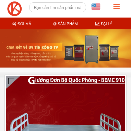
ĐỔI MÃ
SẢN PHẨM
ĐẠI LÝ