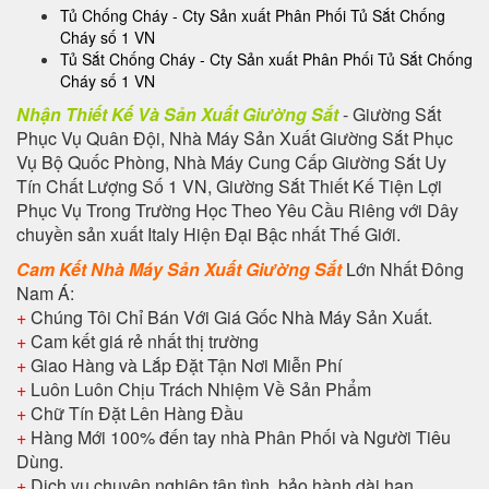
Tủ Chống Cháy - Cty Sản xuất Phân Phối Tủ Sắt Chống
Cháy số 1 VN
Tủ Sắt Chống Cháy - Cty Sản xuất Phân Phối Tủ Sắt Chống
Cháy số 1 VN
Nhận Thiết Kế Và Sản Xuất Giường Sắt
- Giường Sắt
Phục Vụ Quân Đội, Nhà Máy Sản Xuất Giường Sắt Phục
Vụ Bộ Quốc Phòng, Nhà Máy Cung Cấp Giường Sắt Uy
Tín Chất Lượng Số 1 VN, Giường Sắt Thiết Kế Tiện Lợi
Phục Vụ Trong Trường Học Theo Yêu Cầu Riêng với Dây
chuyền sản xuất Italy Hiện Đại Bậc nhất Thế Giới.
Cam Kết Nhà Máy Sản Xuất Giường Sắt
Lớn Nhất Đông
Nam Á:
+
Chúng Tôi Chỉ Bán Với Giá Gốc Nhà Máy Sản Xuất.
+
Cam kết giá rẻ nhất thị trường
+
Giao Hàng và Lắp Đặt Tận Nơi Miễn Phí
+
Luôn Luôn Chịu Trách Nhiệm Về Sản Phẩm
+
Chữ Tín Đặt Lên Hàng Đầu
+
Hàng Mới 100% đến tay nhà Phân Phối và Người Tiêu
Dùng.
+
Dịch vụ chuyên nghiệp tận tình, bảo hành dài hạn