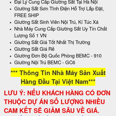
Đại Lý Cung Cấp Giường Sắt Tại Hà Nội
Giường Sắt Sơn Tĩnh Điện Hỗ Trợ Lắp Đặt,
FREE SHIP
Giường Sắt Sinh Viên Nội Trú, Kí Túc Xá
Nhà Máy Cung Cấp Giường Sắt Uy Tín Chất
Lượng Số 1 VN
Giường Sắt Giá Tốt Nhất Thị Trường
Giường Sắt Giá Rẻ
Giường Đơn Bộ Quốc Phòng BEMC - 910
Giường Nội Trú BEMC - GC6
*** Thông Tin Nhà Máy Sản Xuất
Hàng Đầu Tại Việt Nam***
LƯU Ý: NẾU KHÁCH HÀNG CÓ ĐƠN
THUỘC DỰ ÁN SỐ LƯỢNG NHIỀU
CAM KẾT SẼ GIẢM SÂU VỀ GIÁ.