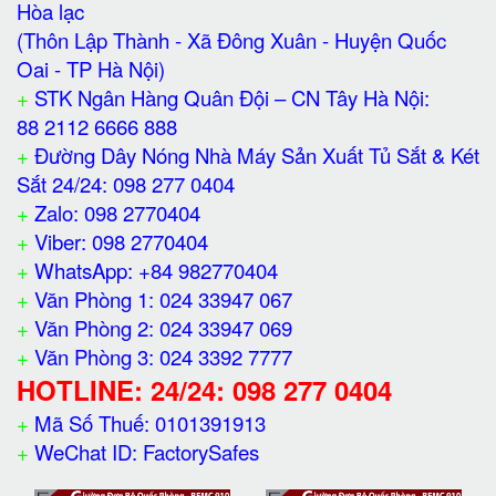
Hòa lạc
(Thôn Lập Thành - Xã Đông Xuân - Huyện Quốc
Oai - TP Hà Nội)
+
STK Ngân Hàng Quân Đội – CN Tây Hà Nội:
88 2112 6666 888
+
Đường Dây Nóng Nhà Máy Sản Xuất Tủ Sắt & Két
Sắt 24/24: 098 277 0404
+
Zalo: 098 2770404
+
Viber: 098 2770404
+
WhatsApp: +84 982770404
+
Văn Phòng 1: 024 33947 067
+
Văn Phòng 2: 024 33947 069
+
Văn Phòng 3: 024 3392 7777
HOTLINE: 24/24: 098 277 0404
+
Mã Số Thuế: 0101391913
+
WeChat ID: FactorySafes