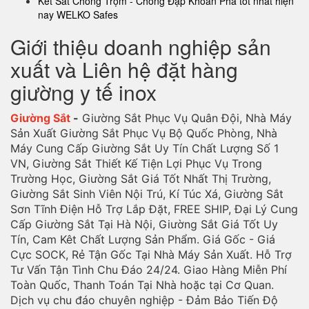
Két Sắt Chống Trộm - Chống Đập Khoan Phá tốt nhất hiện
nay WELKO Safes
Giới thiệu doanh nghiệp sản
xuất và Liên hệ đặt hàng
giường y tế inox
Giường Sắt
-
Giường Sắt Phục Vụ Quân Đội, Nhà Máy
Sản Xuất Giường Sắt Phục Vụ Bộ Quốc Phòng, Nhà
Máy Cung Cấp Giường Sắt Uy Tín Chất Lượng Số 1
VN, Giường Sắt Thiết Kế Tiện Lợi Phục Vụ Trong
Trường Học, Giường Sắt Giá Tốt Nhất Thị Trường,
Giường Sắt Sinh Viên Nội Trú, Kí Túc Xá, Giường Sắt
Sơn Tĩnh Điện Hỗ Trợ Lắp Đặt, FREE SHIP, Đại Lý Cung
Cấp Giường Sắt Tại Hà Nội, Giường Sắt Giá Tốt Uy
Tín, Cam Kêt Chất Lượng Sản Phẩm. Giá Gốc - Giá
Cực SOCK, Rẻ Tận Gốc Tại Nhà Máy Sản Xuất. Hỗ Trợ
Tư Vấn Tận Tình Chu Đáo 24/24. Giao Hàng Miễn Phí
Toàn Quốc, Thanh Toán Tại Nhà hoặc tại Cơ Quan.
Dịch vụ chu đáo chuyên nghiệp - Đảm Bảo Tiến Độ