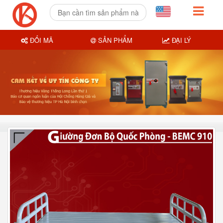
ĐỔI MÃ
SẢN PHẨM
ĐẠI LÝ