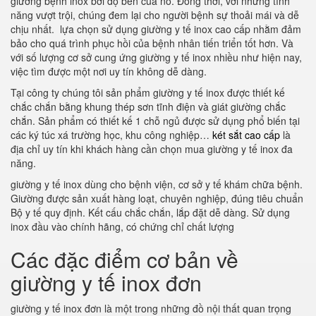
giường bệnh inox bởi độ bền của nó. Đồng thời, với những tính
năng vượt trội, chúng đem lại cho người bệnh sự thoải mái và dễ
chịu nhất. lựa chọn sử dụng giường y tế inox cao cấp nhằm đảm
bảo cho quá trình phục hồi của bệnh nhân tiến triển tốt hơn. Và
với số lượng cơ sở cung ứng giường y tế inox nhiều như hiện nay,
việc tìm được một nơi uy tín không dễ dàng.
Tại công ty chúng tôi sản phẩm giường y tế inox được thiết kế
chắc chắn bằng khung thép sơn tĩnh điện và giát giường chắc
chắn. Sản phẩm có thiết kế 1 chỗ ngủ được sử dụng phổ biến tại
các ký túc xá trường học, khu công nghiệp…
két sắt cao cấp
là
địa chỉ uy tín khi khách hàng cần chọn mua giường y tế inox đa
năng.
giường y tế inox dùng cho bệnh viện, cơ sở y tế khám chữa bệnh.
Giường được sản xuất hàng loạt, chuyên nghiệp, đúng tiêu chuẩn
Bộ y tế quy định. Kết cấu chắc chắn, lắp đặt dễ dàng. Sử dụng
inox đầu vào chính hãng, có chứng chỉ chất lượng
Các đặc điểm cơ bản về
giường y tế inox đơn
giường y tế inox đơn là một trong những đồ nội thất quan trọng