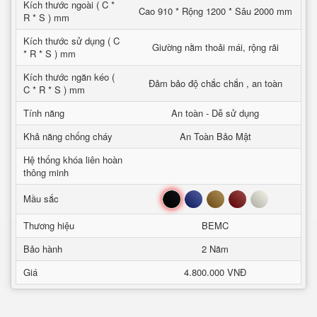
Kích thước ngoài ( C *
Cao 910 * Rộng 1200 * Sâu 2000 mm
R * S ) mm
Kích thước sử dụng ( C
Giường nằm thoải mái, rộng rãi
* R * S ) mm
Kích thước ngăn kéo (
Đảm bảo độ chắc chắn , an toàn
C * R * S ) mm
Tính năng
An toàn - Dễ sử dụng
Khả năng chống cháy
An Toàn Bảo Mật
Hệ thống khóa liên hoàn
thông minh
Đen
Xanh
Nâu
Đỏ
Trắng
Mầu sắc
Thương hiệu
BEMC
Bảo hành
2 Năm
Giá
4.800.000 VNĐ