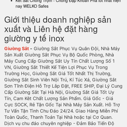
Két Sắt Chống Trộm - Chống Đập Khoan Phá tốt nhất hiện
nay WELKO Safes
Giới thiệu doanh nghiệp sản
xuất và Liên hệ đặt hàng
giường y tế inox
Giường Sắt
-
Giường Sắt Phục Vụ Quân Đội, Nhà Máy
Sản Xuất Giường Sắt Phục Vụ Bộ Quốc Phòng, Nhà
Máy Cung Cấp Giường Sắt Uy Tín Chất Lượng Số 1
VN, Giường Sắt Thiết Kế Tiện Lợi Phục Vụ Trong
Trường Học, Giường Sắt Giá Tốt Nhất Thị Trường,
Giường Sắt Sinh Viên Nội Trú, Kí Túc Xá, Giường Sắt
Sơn Tĩnh Điện Hỗ Trợ Lắp Đặt, FREE SHIP, Đại Lý Cung
Cấp Giường Sắt Tại Hà Nội, Giường Sắt Giá Tốt Uy
Tín, Cam Kêt Chất Lượng Sản Phẩm. Giá Gốc - Giá
Cực SOCK, Rẻ Tận Gốc Tại Nhà Máy Sản Xuất. Hỗ Trợ
Tư Vấn Tận Tình Chu Đáo 24/24. Giao Hàng Miễn Phí
Toàn Quốc, Thanh Toán Tại Nhà hoặc tại Cơ Quan.
Dịch vụ chu đáo chuyên nghiệp - Đảm Bảo Tiến Độ