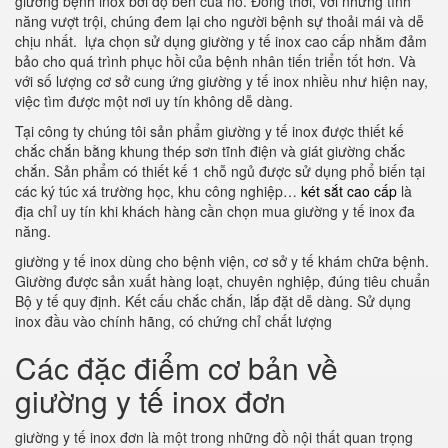
giường bệnh inox bởi độ bền của nó. Đồng thời, với những tính
năng vượt trội, chúng đem lại cho người bệnh sự thoải mái và dễ
chịu nhất. lựa chọn sử dụng giường y tế inox cao cấp nhằm đảm
bảo cho quá trình phục hồi của bệnh nhân tiến triển tốt hơn. Và
với số lượng cơ sở cung ứng giường y tế inox nhiều như hiện nay,
việc tìm được một nơi uy tín không dễ dàng.
Tại công ty chúng tôi sản phẩm giường y tế inox được thiết kế
chắc chắn bằng khung thép sơn tĩnh điện và giát giường chắc
chắn. Sản phẩm có thiết kế 1 chỗ ngủ được sử dụng phổ biến tại
các ký túc xá trường học, khu công nghiệp…
két sắt cao cấp
là
địa chỉ uy tín khi khách hàng cần chọn mua giường y tế inox đa
năng.
giường y tế inox dùng cho bệnh viện, cơ sở y tế khám chữa bệnh.
Giường được sản xuất hàng loạt, chuyên nghiệp, đúng tiêu chuẩn
Bộ y tế quy định. Kết cấu chắc chắn, lắp đặt dễ dàng. Sử dụng
inox đầu vào chính hãng, có chứng chỉ chất lượng
Các đặc điểm cơ bản về
giường y tế inox đơn
giường y tế inox đơn là một trong những đồ nội thất quan trọng