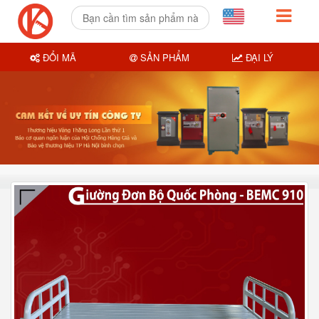
ĐỔI MÃ
SẢN PHẨM
ĐẠI LÝ