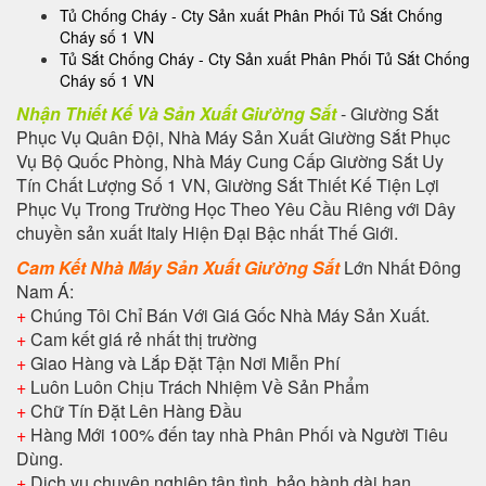
Tủ Chống Cháy - Cty Sản xuất Phân Phối Tủ Sắt Chống
Cháy số 1 VN
Tủ Sắt Chống Cháy - Cty Sản xuất Phân Phối Tủ Sắt Chống
Cháy số 1 VN
Nhận Thiết Kế Và Sản Xuất Giường Sắt
- Giường Sắt
Phục Vụ Quân Đội, Nhà Máy Sản Xuất Giường Sắt Phục
Vụ Bộ Quốc Phòng, Nhà Máy Cung Cấp Giường Sắt Uy
Tín Chất Lượng Số 1 VN, Giường Sắt Thiết Kế Tiện Lợi
Phục Vụ Trong Trường Học Theo Yêu Cầu Riêng với Dây
chuyền sản xuất Italy Hiện Đại Bậc nhất Thế Giới.
Cam Kết Nhà Máy Sản Xuất Giường Sắt
Lớn Nhất Đông
Nam Á:
+
Chúng Tôi Chỉ Bán Với Giá Gốc Nhà Máy Sản Xuất.
+
Cam kết giá rẻ nhất thị trường
+
Giao Hàng và Lắp Đặt Tận Nơi Miễn Phí
+
Luôn Luôn Chịu Trách Nhiệm Về Sản Phẩm
+
Chữ Tín Đặt Lên Hàng Đầu
+
Hàng Mới 100% đến tay nhà Phân Phối và Người Tiêu
Dùng.
+
Dịch vụ chuyên nghiệp tận tình, bảo hành dài hạn