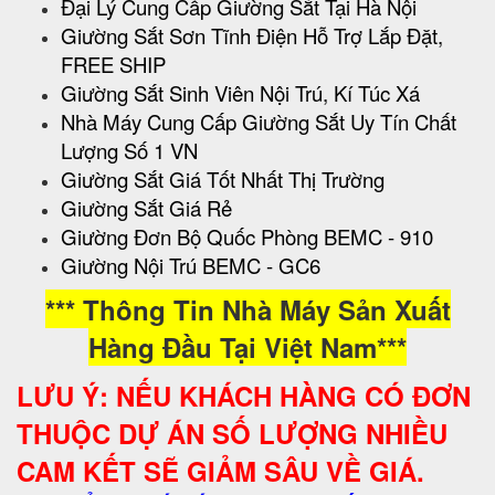
Đại Lý Cung Cấp Giường Sắt Tại Hà Nội
Giường Sắt Sơn Tĩnh Điện Hỗ Trợ Lắp Đặt,
FREE SHIP
Giường Sắt Sinh Viên Nội Trú, Kí Túc Xá
Nhà Máy Cung Cấp Giường Sắt Uy Tín Chất
Lượng Số 1 VN
Giường Sắt Giá Tốt Nhất Thị Trường
Giường Sắt Giá Rẻ
Giường Đơn Bộ Quốc Phòng BEMC - 910
Giường Nội Trú BEMC - GC6
*** Thông Tin Nhà Máy Sản Xuất
Hàng Đầu Tại Việt Nam***
LƯU Ý: NẾU KHÁCH HÀNG CÓ ĐƠN
THUỘC DỰ ÁN SỐ LƯỢNG NHIỀU
CAM KẾT SẼ GIẢM SÂU VỀ GIÁ.