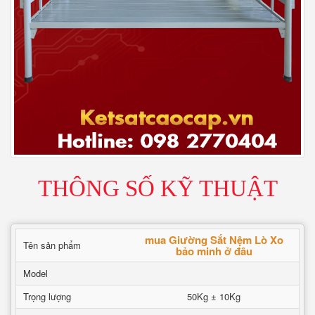
THÔNG SỐ KỸ THUẬT
mua Giường Sắt Nệm Lò Xo
Tên sản phẩm
bảo minh ở đâu
Model
Trọng lượng
50Kg ± 10Kg