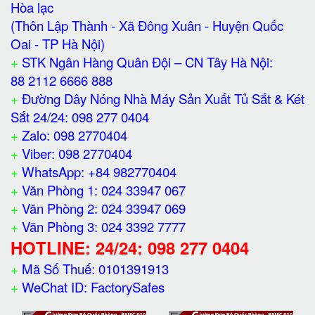
Hòa lạc
(Thôn Lập Thành - Xã Đông Xuân - Huyện Quốc
Oai - TP Hà Nội)
+
STK Ngân Hàng Quân Đội – CN Tây Hà Nội:
88 2112 6666 888
+
Đường Dây Nóng Nhà Máy Sản Xuất Tủ Sắt & Két
Sắt 24/24: 098 277 0404
+
Zalo: 098 2770404
+
Viber: 098 2770404
+
WhatsApp: +84 982770404
+
Văn Phòng 1: 024 33947 067
+
Văn Phòng 2: 024 33947 069
+
Văn Phòng 3: 024 3392 7777
HOTLINE: 24/24: 098 277 0404
+
Mã Số Thuế: 0101391913
+
WeChat ID: FactorySafes