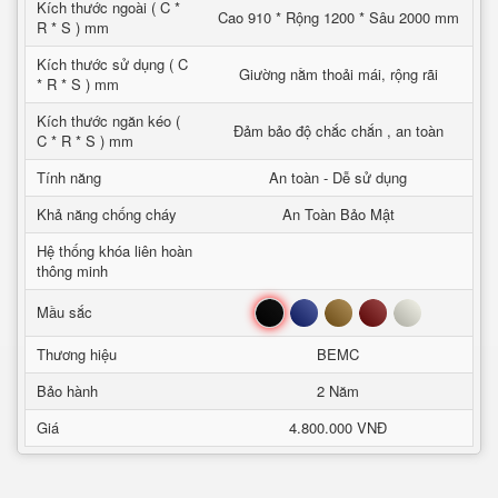
Kích thước ngoài ( C *
Cao 910 * Rộng 1200 * Sâu 2000 mm
R * S ) mm
Kích thước sử dụng ( C
Giường nằm thoải mái, rộng rãi
* R * S ) mm
Kích thước ngăn kéo (
Đảm bảo độ chắc chắn , an toàn
C * R * S ) mm
Tính năng
An toàn - Dễ sử dụng
Khả năng chống cháy
An Toàn Bảo Mật
Hệ thống khóa liên hoàn
thông minh
Đen
Xanh
Nâu
Đỏ
Trắng
Mầu sắc
Thương hiệu
BEMC
Bảo hành
2 Năm
Giá
4.800.000 VNĐ