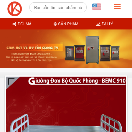
ĐỔI MÃ
SẢN PHẨM
ĐẠI LÝ