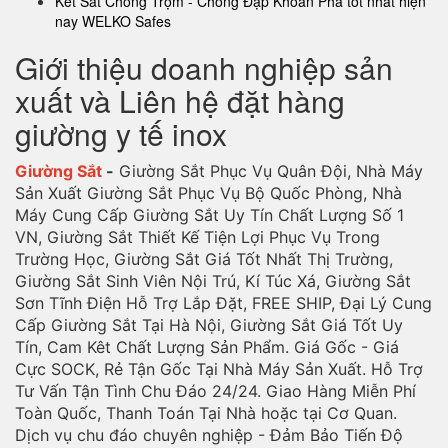
Két Sắt Chống Trộm - Chống Đập Khoan Phá tốt nhất hiện
nay WELKO Safes
Giới thiệu doanh nghiệp sản
xuất và Liên hệ đặt hàng
giường y tế inox
Giường Sắt
-
Giường Sắt Phục Vụ Quân Đội, Nhà Máy
Sản Xuất Giường Sắt Phục Vụ Bộ Quốc Phòng, Nhà
Máy Cung Cấp Giường Sắt Uy Tín Chất Lượng Số 1
VN, Giường Sắt Thiết Kế Tiện Lợi Phục Vụ Trong
Trường Học, Giường Sắt Giá Tốt Nhất Thị Trường,
Giường Sắt Sinh Viên Nội Trú, Kí Túc Xá, Giường Sắt
Sơn Tĩnh Điện Hỗ Trợ Lắp Đặt, FREE SHIP, Đại Lý Cung
Cấp Giường Sắt Tại Hà Nội, Giường Sắt Giá Tốt Uy
Tín, Cam Kêt Chất Lượng Sản Phẩm. Giá Gốc - Giá
Cực SOCK, Rẻ Tận Gốc Tại Nhà Máy Sản Xuất. Hỗ Trợ
Tư Vấn Tận Tình Chu Đáo 24/24. Giao Hàng Miễn Phí
Toàn Quốc, Thanh Toán Tại Nhà hoặc tại Cơ Quan.
Dịch vụ chu đáo chuyên nghiệp - Đảm Bảo Tiến Độ