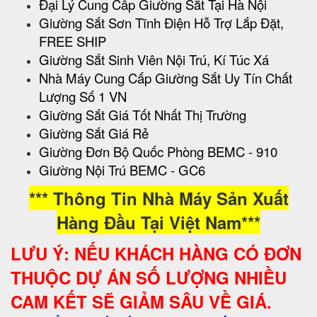
Đại Lý Cung Cấp Giường Sắt Tại Hà Nội
Giường Sắt Sơn Tĩnh Điện Hỗ Trợ Lắp Đặt,
FREE SHIP
Giường Sắt Sinh Viên Nội Trú, Kí Túc Xá
Nhà Máy Cung Cấp Giường Sắt Uy Tín Chất
Lượng Số 1 VN
Giường Sắt Giá Tốt Nhất Thị Trường
Giường Sắt Giá Rẻ
Giường Đơn Bộ Quốc Phòng BEMC - 910
Giường Nội Trú BEMC - GC6
*** Thông Tin Nhà Máy Sản Xuất
Hàng Đầu Tại Việt Nam***
LƯU Ý: NẾU KHÁCH HÀNG CÓ ĐƠN
THUỘC DỰ ÁN SỐ LƯỢNG NHIỀU
CAM KẾT SẼ GIẢM SÂU VỀ GIÁ.