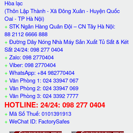
Hòa lạc
(Thôn Lập Thành - Xã Đông Xuân - Huyện Quốc
Oai - TP Hà Nội)
+
STK Ngân Hàng Quân Đội – CN Tây Hà Nội:
88 2112 6666 888
+
Đường Dây Nóng Nhà Máy Sản Xuất Tủ Sắt & Két
Sắt 24/24: 098 277 0404
+
Zalo: 098 2770404
+
Viber: 098 2770404
+
WhatsApp: +84 982770404
+
Văn Phòng 1: 024 33947 067
+
Văn Phòng 2: 024 33947 069
+
Văn Phòng 3: 024 3392 7777
HOTLINE: 24/24: 098 277 0404
+
Mã Số Thuế: 0101391913
+
WeChat ID: FactorySafes