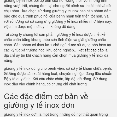
giường bệnh inox bởi độ bền của nó. Đồng thời, với những tính
năng vượt trội, chúng đem lại cho người bệnh sự thoải mái và dễ
chịu nhất. lựa chọn sử dụng giường y tế inox cao cấp nhằm đảm
bảo cho quá trình phục hồi của bệnh nhân tiến triển tốt hơn. Và
với số lượng cơ sở cung ứng giường y tế inox nhiều như hiện nay,
việc tìm được một nơi uy tín không dễ dàng.
Tại công ty chúng tôi sản phẩm giường y tế inox được thiết kế
chắc chắn bằng khung thép sơn tĩnh điện và giát giường chắc
chắn. Sản phẩm có thiết kế 1 chỗ ngủ được sử dụng phổ biến tại
các ký túc xá trường học, khu công nghiệp…
két sắt cao cấp
là
địa chỉ uy tín khi khách hàng cần chọn mua giường y tế inox đa
năng.
giường y tế inox dùng cho bệnh viện, cơ sở y tế khám chữa bệnh.
Giường được sản xuất hàng loạt, chuyên nghiệp, đúng tiêu chuẩn
Bộ y tế quy định. Kết cấu chắc chắn, lắp đặt dễ dàng. Sử dụng
inox đầu vào chính hãng, có chứng chỉ chất lượng
Các đặc điểm cơ bản về
giường y tế inox đơn
giường y tế inox đơn là một trong những đồ nội thất quan trọng