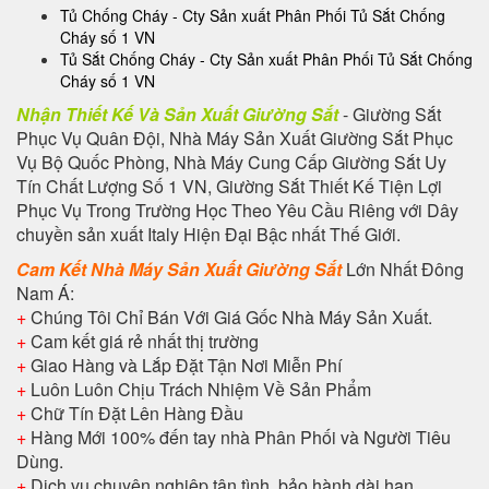
Tủ Chống Cháy - Cty Sản xuất Phân Phối Tủ Sắt Chống
Cháy số 1 VN
Tủ Sắt Chống Cháy - Cty Sản xuất Phân Phối Tủ Sắt Chống
Cháy số 1 VN
Nhận Thiết Kế Và Sản Xuất Giường Sắt
- Giường Sắt
Phục Vụ Quân Đội, Nhà Máy Sản Xuất Giường Sắt Phục
Vụ Bộ Quốc Phòng, Nhà Máy Cung Cấp Giường Sắt Uy
Tín Chất Lượng Số 1 VN, Giường Sắt Thiết Kế Tiện Lợi
Phục Vụ Trong Trường Học Theo Yêu Cầu Riêng với Dây
chuyền sản xuất Italy Hiện Đại Bậc nhất Thế Giới.
Cam Kết Nhà Máy Sản Xuất Giường Sắt
Lớn Nhất Đông
Nam Á:
+
Chúng Tôi Chỉ Bán Với Giá Gốc Nhà Máy Sản Xuất.
+
Cam kết giá rẻ nhất thị trường
+
Giao Hàng và Lắp Đặt Tận Nơi Miễn Phí
+
Luôn Luôn Chịu Trách Nhiệm Về Sản Phẩm
+
Chữ Tín Đặt Lên Hàng Đầu
+
Hàng Mới 100% đến tay nhà Phân Phối và Người Tiêu
Dùng.
+
Dịch vụ chuyên nghiệp tận tình, bảo hành dài hạn