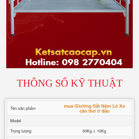
THÔNG SỐ KỸ THUẬT
mua Giường Sắt Nệm Lò Xo
Tên sản phẩm
cần thơ ở đâu
Model
Trọng lượng
50Kg ± 10Kg