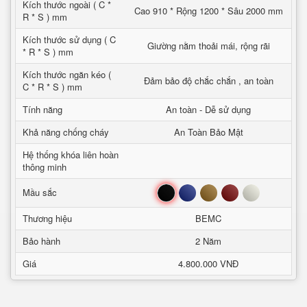
Kích thước ngoài ( C *
Cao 910 * Rộng 1200 * Sâu 2000 mm
R * S ) mm
Kích thước sử dụng ( C
Giường nằm thoải mái, rộng rãi
* R * S ) mm
Kích thước ngăn kéo (
Đảm bảo độ chắc chắn , an toàn
C * R * S ) mm
Tính năng
An toàn - Dễ sử dụng
Khả năng chống cháy
An Toàn Bảo Mật
Hệ thống khóa liên hoàn
thông minh
Đen
Xanh
Nâu
Đỏ
Trắng
Mầu sắc
Thương hiệu
BEMC
Bảo hành
2 Năm
Giá
4.800.000 VNĐ