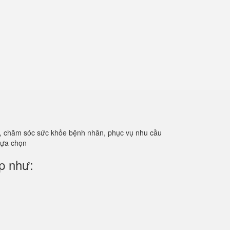
ản, chăm sóc sức khỏe bệnh nhân, phục vụ nhu cầu
 lựa chọn
p như: