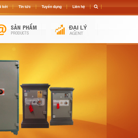
 két
Tin tức
Tuyển dụng
Liên hệ