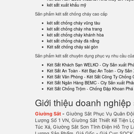
két sắt xuất khẩu mỹ
Sản phẩm két sắt chống cháy cao cấp
két sắt chống cháy vũng tàu
két sắt chống cháy nha trang
két sắt chống cháy khánh hòa
két sắt chống cháy đà nẵng
Két sắt chống cháy sài gòn
Sản phẩm két sắt chuyên dụng phục vụ nhu cầu củ
Két Sắt Khách Sạn WELKO - Cty Sản xuất Ph
Két Sắt An Toàn - Két Bạc An Toàn - Cty Sản 
Két Sắt Văn Phòng - Két Sắt Công Ty Chống
Két Sắt Ngân Hàng BEMC - Cty Sản xuất Phâ
Két Sắt Chống Trộm - Chống Đập Khoan Phá 
Giới thiệu doanh nghiệp 
Giường Sắt
-
Giường Sắt Phục Vụ Quân Đội
Lượng Số 1 VN, Giường Sắt Thiết Kế Tiện L
Túc Xá, Giường Sắt Sơn Tĩnh Điện Hỗ Trợ L
Lượng Sản Phẩm. Giá Gốc - Giá Cực SOCK, 