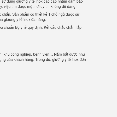
họn sử dụng giường y tế inox cao cấp nhằm đảm bảo
ay, việc tìm được một nơi uy tín không dễ dàng.
ắc chắn. Sản phẩm có thiết kế 1 chỗ ngủ được sử
ua giường y tế inox đa năng.
u chuẩn Bộ y tế quy định. Kết cấu chắc chắn, lắp
 viên, khu công nghiệp, bệnh viện… Nắm bắt được nhu
ng của khách hàng. Trong đó, giường y tế inox đơn