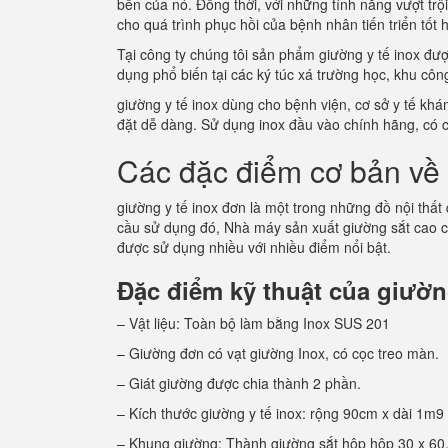
bền của nó. Đồng thời, với những tính năng vượt tr
cho quá trình phục hồi của bệnh nhân tiến triển tốt
Tại công ty chúng tôi sản phẩm giường y tế inox đư
dụng phổ biến tại các ký túc xá trường học, khu c
giường y tế inox dùng cho bệnh viện, cơ sở y tế kh
đặt dễ dàng. Sử dụng inox đầu vào chính hãng, có 
Các đặc điểm cơ bản về 
giường y tế inox đơn là một trong những đồ nội thất
cầu sử dụng đó, Nhà máy sản xuất giường sắt cao 
được sử dụng nhiều với nhiều điểm nổi bật.
Đặc điểm kỹ thuật của giường
– Vật liệu: Toàn bộ làm bằng Inox SUS 201
– Giường đơn có vạt giường Inox, có cọc treo màn.
– Giát giường được chia thành 2 phần.
– Kích thước giường y tế inox: rộng 90cm x dài 1m9
– Khung giường: Thành giường sắt hộp hộp 30 x 60