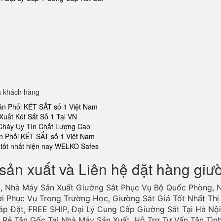
a khách hàng
ân Phối KÉT SẮT số 1 Việt Nam
Xuất Két Sắt Số 1 Tại VN
 Cháy Uy Tín Chất Lượng Cao
n Phối KÉT SẮT số 1 Việt Nam
tốt nhất hiện nay WELKO Safes
sản xuất và Liên hệ đặt hàng giư
, Nhà Máy Sản Xuất Giường Sắt Phục Vụ Bộ Quốc Phòng, 
ợi Phục Vụ Trong Trường Học, Giường Sắt Giá Tốt Nhất Thị 
ắp Đặt, FREE SHIP, Đại Lý Cung Cấp Giường Sắt Tại Hà Nội
Rẻ Tận Gốc Tại Nhà Máy Sản Xuất. Hỗ Trợ Tư Vấn Tận Tìn