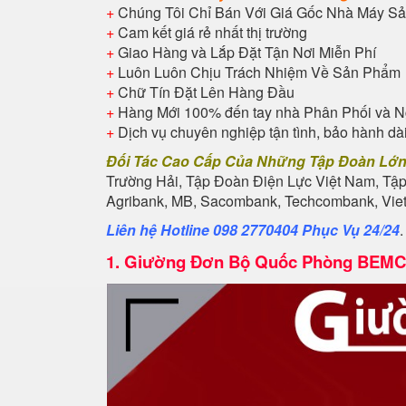
+
Chúng Tôi Chỉ Bán Với Giá Gốc Nhà Máy Sả
+
Cam kết giá rẻ nhất thị trường
+
Giao Hàng và Lắp Đặt Tận Nơi Miễn Phí
+
Luôn Luôn Chịu Trách Nhiệm Về Sản Phẩm
+
Chữ Tín Đặt Lên Hàng Đầu
+
Hàng Mới 100% đến tay nhà Phân Phối và N
+
Dịch vụ chuyên nghiệp tận tình, bảo hành dà
Đối Tác Cao Cấp Của Những Tập Đoàn Lớ
Trường Hải, Tập Đoàn Điện Lực Việt Nam, Tậ
Agribank, MB, Sacombank, Techcombank, Vietb
Liên hệ Hotline 098 2770404 Phục Vụ 24/24
1.
Giường Đơn Bộ Quốc Phòng BEMC 