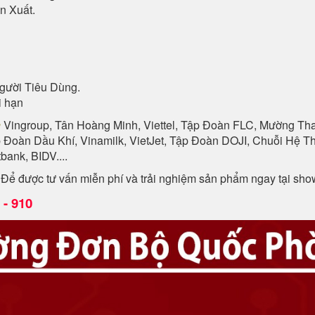
n Xuất.
gười Tiêu Dùng.
i hạn
n
Vingroup, Tân Hoàng Minh, Viettel, Tập Đoàn FLC, Mường Than
p Đoàn Dầu Khí, Vinamilk, VietJet, Tập Đoàn DOJI, Chuỗi Hệ
ank, BIDV....
. Để được tư vấn miễn phí và trải nghiệm sản phẩm ngay tại sh
- 910