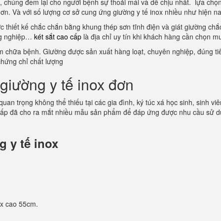
ội, chúng đem lại cho người bệnh sự thoải mái và dễ chịu nhất. lựa c
 hơn. Và với số lượng cơ sở cung ứng giường y tế inox nhiều như hiện n
ợc thiết kế chắc chắn bằng khung thép sơn tĩnh điện và giát giường ch
ông nghiệp…
két sắt cao cấp
là địa chỉ uy tín khi khách hàng cần chọn m
ám chữa bệnh. Giường được sản xuất hàng loạt, chuyên nghiệp, đúng tiê
chứng chỉ chất lượng
giường y tế inox đơn
 quan trọng không thể thiếu tại các gia đình, ký túc xá học sinh, sinh
cấp đã cho ra mắt nhiều mẫu sản phẩm để đáp ứng được nhu cầu sử dụ
 y tế inox
 x cao 55cm.
.