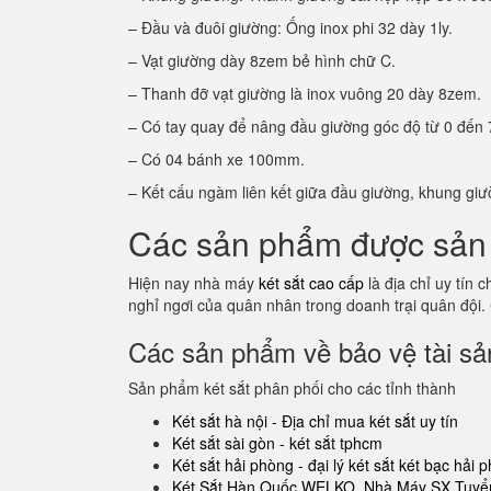
– Đầu và đuôi giường: Ống inox phi 32 dày 1ly.
– Vạt giường dày 8zem bẻ hình chữ C.
– Thanh đỡ vạt giường là inox vuông 20 dày 8zem.
– Có tay quay để nâng đầu giường góc độ từ 0 đến 
– Có 04 bánh xe 100mm.
– Kết cấu ngàm liên kết giữa đầu giường, khung giư
Các sản phẩm được sản 
Hiện nay nhà máy
két sắt cao cấp
là địa chỉ uy tín
nghỉ ngơi của quân nhân trong doanh trại quân đội.
Các sản phẩm về bảo vệ tài sản
Sản phẩm két sắt phân phối cho các tỉnh thành
Két sắt hà nội - Địa chỉ mua két sắt uy tín
Két sắt sài gòn - két sắt tphcm
Két sắt hải phòng - đại lý két sắt két bạc hải 
Két Sắt Hàn Quốc WELKO. Nhà Máy SX Tuyển