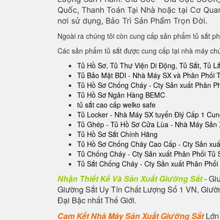
Quốc, Thanh Toán Tại Nhà hoặc tại Cơ Qua
nơi sử dụng, Bảo Trì Sản Phẩm Trọn Đời.
Ngoài ra chúng tôi còn cung cấp sản phẩm tủ sắt ph
Các sản phẩm tủ sắt được cung cấp tại nhà máy ch
Tủ Hồ Sơ, Tủ Thư Viện Di Động, Tủ Sắt, Tủ 
Tủ Bảo Mật BDI - Nhà Máy SX và Phân Phối 
Tủ Hồ Sơ Chống Cháy - Cty Sản xuất Phân P
Tủ Hồ Sơ Ngân Hàng BEMC
tủ sắt cao cấp welko safe
Tủ Locker - Nhà Máy SX tuyển Đlý Cấp 1 Cu
Tủ Ghép - Tủ Hồ Sơ Cửa Lùa - Nhà Máy Sản 
Tủ Hồ Sơ Sắt Chính Hãng
Tủ Hồ Sơ Chống Cháy Cao Cấp - Cty Sản xuất
Tủ Chống Cháy - Cty Sản xuất Phân Phối Tủ
Tủ Sắt Chống Cháy - Cty Sản xuất Phân Phối
Nhận Thiết Kế Và Sản Xuất Giường Sắt
- Gi
Giường Sắt Uy Tín Chất Lượng Số 1 VN, Giườn
Đại Bậc nhất Thế Giới.
Cam Kết Nhà Máy Sản Xuất Giường Sắt
Lớn