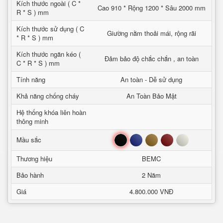
Kích thước ngoài ( C *
Cao 910 * Rộng 1200 * Sâu 2000 mm
R * S ) mm
Kích thước sử dụng ( C
Giường nằm thoải mái, rộng rãi
* R * S ) mm
Kích thước ngăn kéo (
Đảm bảo độ chắc chắn , an toàn
C * R * S ) mm
Tính năng
An toàn - Dễ sử dụng
Khả năng chống cháy
An Toàn Bảo Mật
Hệ thống khóa liên hoàn
thông minh
Đen
Xanh
Nâu
Đỏ
Trắng
Mầu sắc
Thương hiệu
BEMC
Bảo hành
2 Năm
Giá
4.800.000 VNĐ