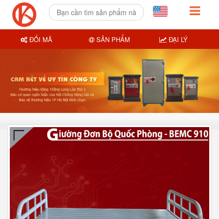
ĐỔI MÃ
SẢN PHẨM
ĐẠI LÝ