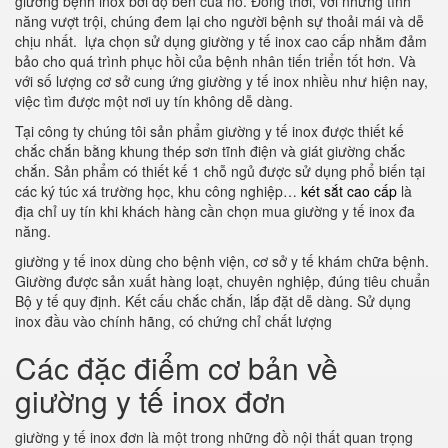
giường bệnh inox bởi độ bền của nó. Đồng thời, với những tính
năng vượt trội, chúng đem lại cho người bệnh sự thoải mái và dễ
chịu nhất. lựa chọn sử dụng giường y tế inox cao cấp nhằm đảm
bảo cho quá trình phục hồi của bệnh nhân tiến triển tốt hơn. Và
với số lượng cơ sở cung ứng giường y tế inox nhiều như hiện nay,
việc tìm được một nơi uy tín không dễ dàng.
Tại công ty chúng tôi sản phẩm giường y tế inox được thiết kế
chắc chắn bằng khung thép sơn tĩnh điện và giát giường chắc
chắn. Sản phẩm có thiết kế 1 chỗ ngủ được sử dụng phổ biến tại
các ký túc xá trường học, khu công nghiệp…
két sắt cao cấp
là
địa chỉ uy tín khi khách hàng cần chọn mua giường y tế inox đa
năng.
giường y tế inox dùng cho bệnh viện, cơ sở y tế khám chữa bệnh.
Giường được sản xuất hàng loạt, chuyên nghiệp, đúng tiêu chuẩn
Bộ y tế quy định. Kết cấu chắc chắn, lắp đặt dễ dàng. Sử dụng
inox đầu vào chính hãng, có chứng chỉ chất lượng
Các đặc điểm cơ bản về
giường y tế inox đơn
giường y tế inox đơn là một trong những đồ nội thất quan trọng