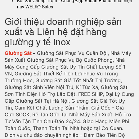
Két Sắt Chống Trộm - Chống Đập Khoan Phá tốt nhất hiện
nay WELKO Safes
Giới thiệu doanh nghiệp sản
xuất và Liên hệ đặt hàng
giường y tế inox
Giường Sắt
-
Giường Sắt Phục Vụ Quân Đội, Nhà Máy
Sản Xuất Giường Sắt Phục Vụ Bộ Quốc Phòng, Nhà
Máy Cung Cấp Giường Sắt Uy Tín Chất Lượng Số 1
VN, Giường Sắt Thiết Kế Tiện Lợi Phục Vụ Trong
Trường Học, Giường Sắt Giá Tốt Nhất Thị Trường,
Giường Sắt Sinh Viên Nội Trú, Kí Túc Xá, Giường Sắt
Sơn Tĩnh Điện Hỗ Trợ Lắp Đặt, FREE SHIP, Đại Lý Cung
Cấp Giường Sắt Tại Hà Nội, Giường Sắt Giá Tốt Uy
Tín, Cam Kêt Chất Lượng Sản Phẩm. Giá Gốc - Giá
Cực SOCK, Rẻ Tận Gốc Tại Nhà Máy Sản Xuất. Hỗ Trợ
Tư Vấn Tận Tình Chu Đáo 24/24. Giao Hàng Miễn Phí
Toàn Quốc, Thanh Toán Tại Nhà hoặc tại Cơ Quan.
Dịch vụ chu đáo chuyên nghiệp - Đảm Bảo Tiến Độ