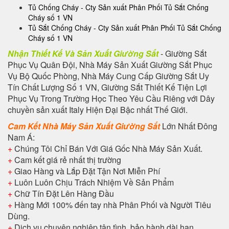
Tủ Chống Cháy - Cty Sản xuất Phân Phối Tủ Sắt Chống
Cháy số 1 VN
Tủ Sắt Chống Cháy - Cty Sản xuất Phân Phối Tủ Sắt Chống
Cháy số 1 VN
Nhận Thiết Kế Và Sản Xuất Giường Sắt
- Giường Sắt
Phục Vụ Quân Đội, Nhà Máy Sản Xuất Giường Sắt Phục
Vụ Bộ Quốc Phòng, Nhà Máy Cung Cấp Giường Sắt Uy
Tín Chất Lượng Số 1 VN, Giường Sắt Thiết Kế Tiện Lợi
Phục Vụ Trong Trường Học Theo Yêu Cầu Riêng với Dây
chuyền sản xuất Italy Hiện Đại Bậc nhất Thế Giới.
Cam Kết Nhà Máy Sản Xuất Giường Sắt
Lớn Nhất Đông
Nam Á:
+
Chúng Tôi Chỉ Bán Với Giá Gốc Nhà Máy Sản Xuất.
+
Cam kết giá rẻ nhất thị trường
+
Giao Hàng và Lắp Đặt Tận Nơi Miễn Phí
+
Luôn Luôn Chịu Trách Nhiệm Về Sản Phẩm
+
Chữ Tín Đặt Lên Hàng Đầu
+
Hàng Mới 100% đến tay nhà Phân Phối và Người Tiêu
Dùng.
+
Dịch vụ chuyên nghiệp tận tình, bảo hành dài hạn