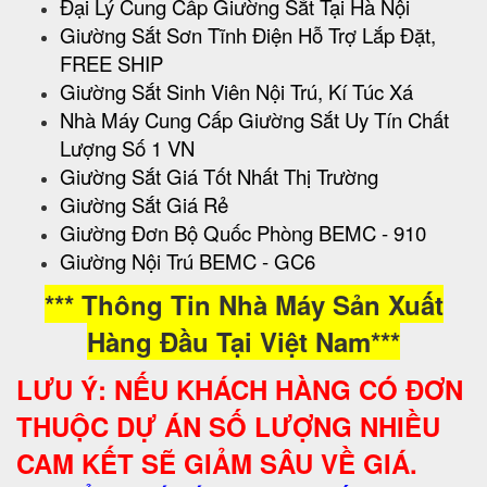
Đại Lý Cung Cấp Giường Sắt Tại Hà Nội
Giường Sắt Sơn Tĩnh Điện Hỗ Trợ Lắp Đặt,
FREE SHIP
Giường Sắt Sinh Viên Nội Trú, Kí Túc Xá
Nhà Máy Cung Cấp Giường Sắt Uy Tín Chất
Lượng Số 1 VN
Giường Sắt Giá Tốt Nhất Thị Trường
Giường Sắt Giá Rẻ
Giường Đơn Bộ Quốc Phòng BEMC - 910
Giường Nội Trú BEMC - GC6
*** Thông Tin Nhà Máy Sản Xuất
Hàng Đầu Tại Việt Nam***
LƯU Ý: NẾU KHÁCH HÀNG CÓ ĐƠN
THUỘC DỰ ÁN SỐ LƯỢNG NHIỀU
CAM KẾT SẼ GIẢM SÂU VỀ GIÁ.