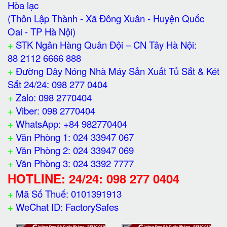
Hòa lạc
(Thôn Lập Thành - Xã Đông Xuân - Huyện Quốc
Oai - TP Hà Nội)
+
STK Ngân Hàng Quân Đội – CN Tây Hà Nội:
88 2112 6666 888
+
Đường Dây Nóng Nhà Máy Sản Xuất Tủ Sắt & Két
Sắt 24/24: 098 277 0404
+
Zalo: 098 2770404
+
Viber: 098 2770404
+
WhatsApp: +84 982770404
+
Văn Phòng 1: 024 33947 067
+
Văn Phòng 2: 024 33947 069
+
Văn Phòng 3: 024 3392 7777
HOTLINE: 24/24: 098 277 0404
+
Mã Số Thuế: 0101391913
+
WeChat ID: FactorySafes