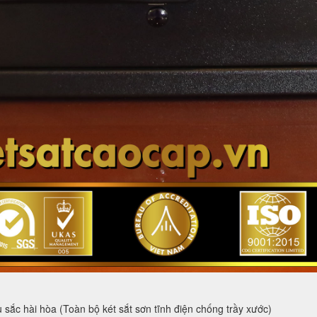
 sắc hài hòa (Toàn bộ két sắt sơn tĩnh điện chống trầy xước)