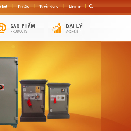
 két
Tin tức
Tuyển dụng
Liên hệ