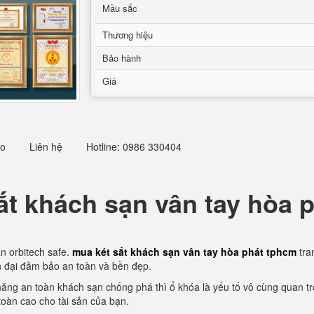
Mầu sắc
Thương hiệu
Bảo hành
Giá
eo
Liên hệ
Hotline: 0986 330404
ắt khách sạn vân tay hòa 
n orbitech safe.
mua két sắt khách sạn vân tay hòa phát tphcm
tra
n đại đảm bảo an toàn và bền đẹp.
h năng an toàn khách sạn chống phá thì ổ khóa là yếu tố vô cùng quan t
toàn cao cho tài sản của bạn.