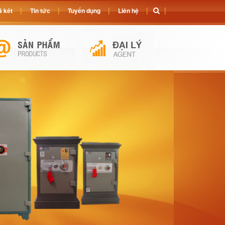
 két
Tin tức
Tuyển dụng
Liên hệ