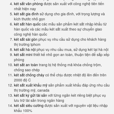
két sắt văn phòng
được sản xuất với công nghệ tiên tiến
nhất hiện nay
két sắt gia đình
sử dụng cho gia đình, với trọng lượng và
kích thước nhỏ gọn
két sắt hàn quốc
các mẫu sản phẩm két sắt nhập khẩu từ
hàn quốc và các mẫu két sắt xuất theo sự chuyển giao
công nghệ hàn quốc
két sắt sài gòn
phục vụ nhu cầu sử dụng cho khách hàng
thị trường tphcm
két sắt hà nội
phục vụ nhu cầu mua, sử dụng két tại hà nội
két sắt mini
thiết kế nhỏ gọn an toàn, thuận tiện để sắp xếp
phòng
két sắt an toàn
trang bị hệ thống mã khóa chống trộm,
chống sao chép
két sắt chống cháy
có thể chịu được nhiệt độ lên đến trên
2000 độ C
két sắt xuất khẩu mỹ
sản phẩm xuất khẩu đáp ứng nhu cầu
thị trường mỹ, canada
két sắt ký gửi tài sản
với từng ngăn két riêng biệt phục vụ
lưu trữ tài sản trong ngân hàng
két sắt siêu cường
được sản xuất với nguyên vật liệu nhập
khẩu 100%