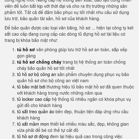
viên để luôn bắt kịp với thời đại và cho ra thị trường những sản
phẩm tốt. Tất cả để đảm bảo phục vụ tốt nhất nhu cầu sử dụng
lưu trữ, bảo quản tài sản, hồ sơ của khách hàng.
Để bảo quản được các loại văn bằng, hồ sơ ... hiện tại công ty két
sắt cao cấp đang cung cấp các dòng tủ đựng hồ sơ tài liệu có
trang bị khóa bảo mật như:
tủ hồ sơ
văn phòng giúp lưu trữ hồ sơ an toàn, sắp xếp
gọn gàng
tủ hồ sơ chống cháy
trang bị hệ thống an toàn chống
cháy bảo quản hồ sơ tốt nhất
tủ hồ sơ bộ công an
sản phẩm chuyên dụng phục vụ bảo
quản hồ sơ cho bộ công an việt nam
tủ bảo mật bdi
thương hiệu tủ bảo mật hồ sơ đã quen thuộc
với khách hàng trong nước những năm qua
tủ locker cao cấp
hệ thống tủ nhiều ngăn có khóa phục vụ
gửi đồ cho khách hàng
tủ sắt treo quần áo
bền đẹp, thuận tiện đáp ứng nhu cầu
khách hàng
tủ sắt mầm mon
thiết kế nhiều màu sắc, đẹp, không gian
vừa phải để bé có thể tự cất đồ
tủ hồ sơ di động
đem lại hiệu quả cao trong công việc