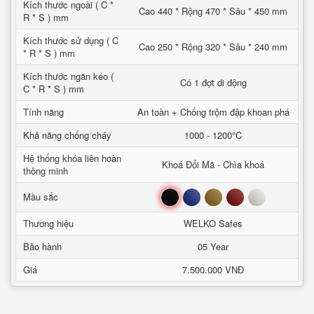
Kích thước ngoài ( C *
Cao 440 * Rộng 470 * Sâu * 450 mm
R * S ) mm
Kích thước sử dụng ( C
Cao 250 * Rộng 320 * Sâu * 240 mm
* R * S ) mm
Kích thước ngăn kéo (
Có 1 đợt di động
C * R * S ) mm
Tính năng
An toàn + Chống trộm đập khoan phá
Khả năng chống cháy
1000 - 1200°C
Hệ thống khóa liên hoàn
Khoá Đổi Mã - Chìa khoá
thông minh
Đen
Xanh
Nâu
Đỏ
Trắng
Mầu sắc
Thương hiệu
WELKO Safes
Bảo hành
05 Year
Giá
7.500.000 VNĐ