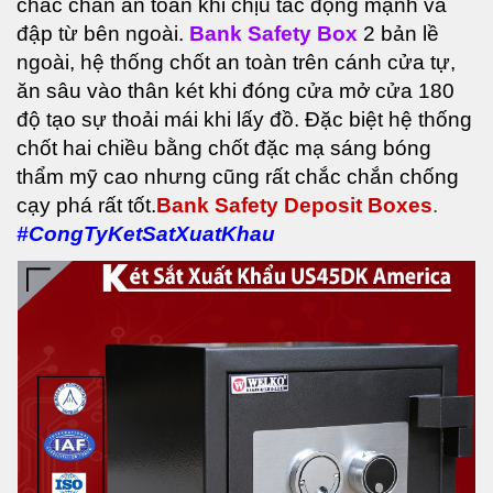
chắc chắn an toàn khi chịu tác động mạnh va
đập từ bên ngoài.
Bank Safety Box
2 bản lề
ngoài, hệ thống chốt an toàn trên cánh cửa tự,
ăn sâu vào thân két khi đóng cửa mở
cửa 180
độ tạo sự thoải mái khi lấy đồ. Đặc biệt hệ thống
chốt hai chiều bằng chốt đặc mạ sáng
b
óng
thẩm mỹ cao nhưng cũng rất chắc chắn chống
cạy phá rất tốt.
Bank Safety Deposit Boxes
.
#CongTyKetSatXuatKhau