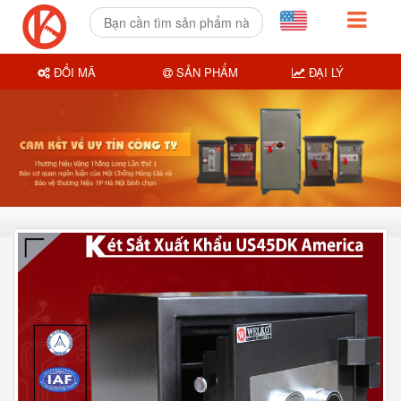
ĐỔI MÃ
SẢN PHẨM
ĐẠI LÝ