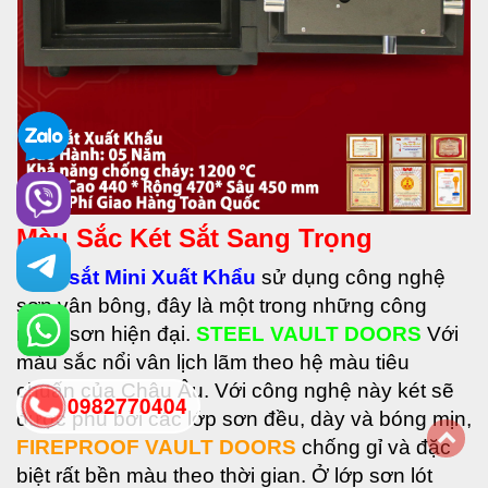
Màu Sắc Két Sắt Sang Trọng
•
Két sắt Mini Xuất Khẩu
sử dụng công nghệ
sơn vân bông, đây là một trong những công
nghệ sơn hiện đại.
STEEL VAULT DOORS
Với
màu sắc nổi vân lịch lãm theo hệ màu tiêu
chuẩn của Châu Âu. Với công nghệ này két sẽ
0982770404
được phủ bởi các lớp sơn đều, dày và bóng mịn,
FIREPROOF VAULT DOORS
chống gỉ và đặc
back
biệt rất bền màu theo thời gian. Ở lớp sơn lót