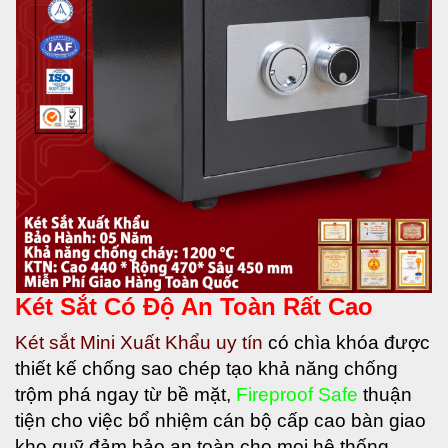
Két Sắt Có Độ An Toàn Rất Cao
Két sắt Mini Xuất Khẩu uy tín
có
chìa khóa được
thiết kế chống sao chép tạo khả năng chống
trộm phá ngay từ bề mặt,
Fireproof Safe
thuận
tiện cho việc bổ nhiệm cán bộ cấp cao bàn giao
kho quỹ đảm bảo an toàn cho mọi hệ thống