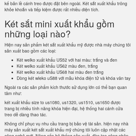
kế bản lề cánh treo được đặt bên ngoài. Két sắt xuất khẩu trông
khỏe khoắn và tiếp kiệm được rất nhiều diện tích.
Két sắt mini xuất khẩu gồm
những loại nào?
Hiện nay sản phẩm két sắt xuất khẩu mỹ được nhà máy chúng tôi
sản xuất bao gồm các loại:
Két welko xuất khẩu US52 với hai màu: trắng và đen
Két welko xuất khẩu US62 màu đen, trắng
Két welko xuất khẩu US68 hai màu đen trắng
Dòng két wleko uS88 với mẫu khóa điện tử và khóa vân tay
Ngoài ra các sản phẩm kích thước sử dụng lớn có thể bạn quan
tâm như:
két xuất khẩu size to us1080, us1320, us1510, us1650 được
trang bị nhiều tính năng khóa hiện đại, hệ thống hai cánh cửa
treo dễ dàng thao tác.
Không chỉ phục vụ nhu cầu trang bị bảo vệ tài sản. hiện nay nhà
máy sản xuất két sắt xuất khẩu mỹ chúng tôi luôn cập nhật các
công nghệ mới. Nâng cấp hệ thống sản xuất, đào tạo công nhân