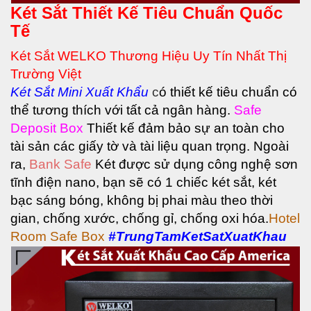
Két Sắt Thiết Kế Tiêu Chuẩn Quốc
Tế
Két Sắt WELKO Thương Hiệu Uy Tín Nhất Thị
Trường Việt
Két Sắt
Mini Xuất Khẩu
c
ó thiết kế tiêu chuẩn có
thể tương thích với tất cả ngân hàng.
Safe
Deposit Box
Thiết kế đảm bảo sự an toàn cho
tài sản các giấy tờ và tài liệu quan trọng.
Ngoài
ra,
Bank Safe
Két được sử dụng công nghệ sơn
tĩnh điện nano, bạn sẽ có 1 chiếc két sắt, két
bạc sáng bóng, không bị phai màu theo thời
gian, chống xước, chống gỉ, chống oxi hóa.
Hotel
Room Safe Box
#TrungTamKetSatXuatKhau