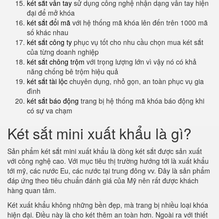
két sắt vân tay
sử dụng công nghệ nhận dạng vân tay hiện
đại để mở khóa
két sắt đổi mã
với hệ thống mã khóa lên đến trên 1000 mã
số khác nhau
két sắt công ty
phục vụ tốt cho nhu cầu chọn mua két sắt
của từng doanh nghiệp
két sắt chông trộm
với trọng lượng lớn vì vậy nó có khả
năng chống bê trộm hiệu quả
két sắt tài lộc
chuyên dụng, nhỏ gọn, an toàn phục vụ gia
đình
két sắt báo động
trang bị hệ thống mã khóa báo động khi
có sự va chạm
Két sắt mini xuất khẩu là gì?
Sản phẩm két sắt mini xuất khẩu là dòng két sắt được sản xuất
với công nghệ cao. Với mục tiêu thị trường hướng tới là xuất khẩu
tới mỹ, các nước Eu, các nước tại trung đông vv. Đây là sản phẩm
đáp ứng theo tiêu chuẩn đánh giá của Mỹ nên rất được khách
hàng quan tâm.
Két xuất khẩu không những bền đẹp, mà trang bị nhiều loại khóa
hiện đại. Điều này là cho két thêm an toàn hơn. Ngoài ra với thiết