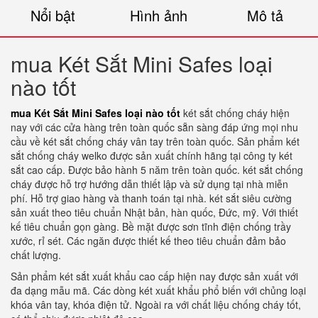
Nổi bật
Hình ảnh
Mô tả
mua Két Sắt Mini Safes loại
nào tốt
mua Két Sắt Mini Safes loại nào tốt
két sắt chống cháy hiện
nay với các cửa hàng trên toàn quốc sẵn sàng đáp ứng mọi nhu
cầu về két sắt chống cháy vân tay trên toàn quốc. Sản phẩm két
sắt chống cháy welko được sản xuất chính hãng tại công ty két
sắt cao cấp. Được bảo hành 5 năm trên toàn quốc. két sắt chống
cháy được hỗ trợ hướng dẫn thiết lập và sử dụng tại nhà miễn
phí. Hỗ trợ giao hàng và thanh toán tại nhà. két sắt siêu cường
sản xuất theo tiêu chuẩn Nhật bản, hàn quốc, Đức, mỹ. Với thiết
kế tiêu chuẩn gọn gàng. Bề mặt được sơn tĩnh điện chống trầy
xước, rỉ sét. Các ngăn được thiết kế theo tiêu chuẩn đảm bảo
chất lượng.
Sản phẩm két sắt xuất khẩu cao cấp hiện nay được sản xuất với
đa dạng mẫu mã. Các dòng két xuất khẩu phổ biến với chủng loại
khóa vân tay, khóa điện tử. Ngoài ra với chất liệu chống cháy tốt,