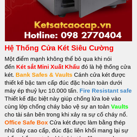
Hệ Thống Cửa Két Siêu Cường
Một điểm mạnh không thể bỏ qua khi nói
đến
Két sắt Mini Xuất Khẩu
đ
ó là hệ thống cửa
két.
Bank Safes & Vaults
Cánh cửa két được
thiết kế bậc tam cấp đúc đặc hoàn toàn dưới
máy ép thuỷ lực 10.000 tấn.
Fire Resistant safe
Thiết kế đặc biệt này giúp chống lửa loè vào
cùng lớp chống cháy bảo vệ sự an toàn
Vaults
c
ho tài sản bên trong khi xảy ra sự cố cháy nổ.
Office Safe Box
Cửa két được làm bằng thép
nhũ dày cao cấp, đúc đặc liên khối mang lại sự