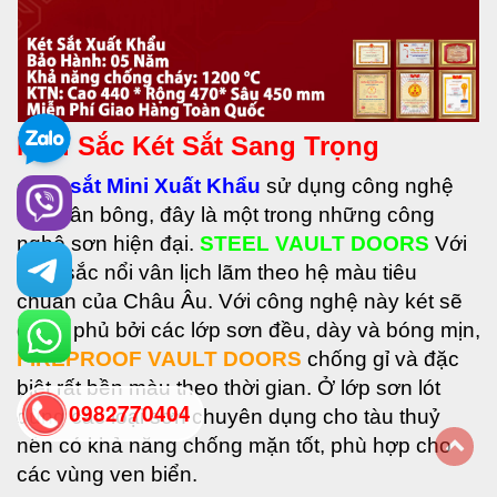
Màu Sắc Két Sắt Sang Trọng
•
Két sắt Mini Xuất Khẩu
sử dụng công nghệ
sơn vân bông, đây là một trong những công
nghệ sơn hiện đại.
STEEL VAULT DOORS
Với
màu sắc nổi vân lịch lãm theo hệ màu tiêu
chuẩn của Châu Âu. Với công nghệ này két sẽ
được phủ bởi các lớp sơn đều, dày và bóng mịn,
FIREPROOF VAULT DOORS
chống gỉ và đặc
biệt rất bền màu theo thời gian. Ở lớp sơn lót
0982770404
dùng các loại sơn chuyên dụng cho tàu thuỷ
nên có khả năng chống mặn tốt, phù hợp cho
các vùng ven biển.
back