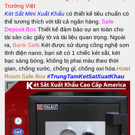
Trường Việt
Két Sắt
Mini Xuất Khẩu
c
ó thiết kế tiêu chuẩn có
thể tương thích với tất cả ngân hàng.
Safe
Deposit Box
Thiết kế đảm bảo sự an toàn cho
tài sản các giấy tờ và tài liệu quan trọng.
Ngoài
ra,
Bank Safe
Két được sử dụng công nghệ sơn
tĩnh điện nano, bạn sẽ có 1 chiếc két sắt, két
bạc sáng bóng, không bị phai màu theo thời
gian, chống xước, chống gỉ, chống oxi hóa.
Hotel
Room Safe Box
#TrungTamKetSatXuatKhau