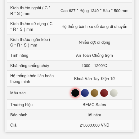
Kích thước ngoài ( C *
Cao 627 * Rộng 1340 * Sâu * 500 mm
R * S ) mm
Kích thước sử dụng ( C
Hệ thống bánh xe dễ dàng di chuyển
* R * S ) mm
Kích thước ngăn kéo (
Nhiều đợt di động
C * R * S ) mm
Tính năng
An Toàn Chống trộm
Khả năng chống cháy
1000 - 1200°C
Hệ thống khóa liên hoàn
Khoá Vân Tay Điện Tử
thông minh
Đen
Xanh
Nâu
Đỏ
Trắng
Mầu sắc
Thương hiệu
BEMC Safes
Bảo hành
05 năm
Giá
21.600.000 VNĐ