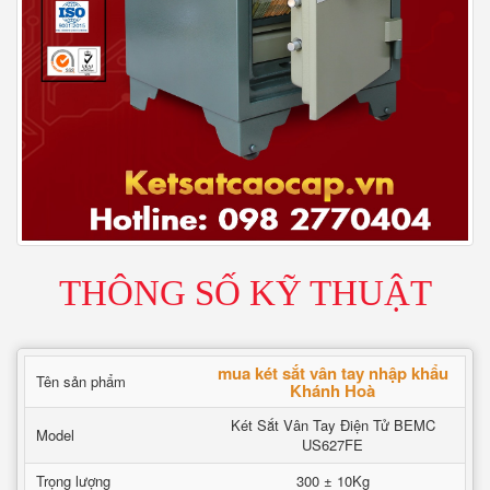
THÔNG SỐ KỸ THUẬT
mua két sắt vân tay nhập khẩu
Tên sản phẩm
Khánh Hoà
Két Sắt Vân Tay Điện Tử BEMC
Model
US627FE
Trọng lượng
300 ± 10Kg