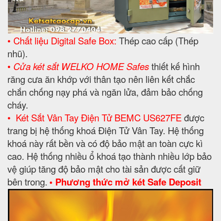
• Chất liệu Digital Safe Box:
Thép cao cấp (Thép
nhũ).
•
Cửa két sắt WELKO HOME Safes
thiết kế hình
răng cưa ăn khớp với thân tạo nên liên kết chắc
chắn chống nạy phá và ngăn lửa, đảm bảo chống
cháy.
•
Két Sắt
Vân Tay Điện Tử BEMC US627FE
được
trang bị hệ thống khoá Điện Tử Vân Tay. Hệ thống
khoá này rất bền và có độ bảo mật an toàn cực kì
cao. Hệ thống nhiều ổ khoá tạo thành nhiều lớp bảo
vệ giúp tăng độ bảo mật cho tài sản được cất giữ
bên trong.
• Phương thức mở két Safe Deposit