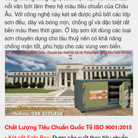
nổi vân lịch lãm theo hệ màu tiêu chuẩn của Châu
Âu. Với công nghệ này két sẽ được phủ bởi các lớp
sơn đều, dày và bóng mịn, chống gỉ và đặc biệt rất
bền màu theo thời gian. Ở lớp sơn lót dùng các loại
sơn chuyên dụng cho tàu thuỷ nên có khả năng
chống mặn tốt, phù hợp cho các vùng ven biển.
Chất Lượng Tiêu Chuẩn Quốc Tế
ISO 9001:2015
• Két sắt Safe Box:
Được sản xuất theo tiêu chuẩn