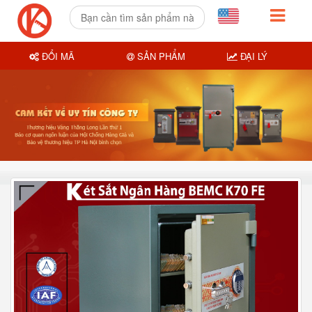
ĐỔI MÃ
SẢN PHẨM
ĐẠI LÝ