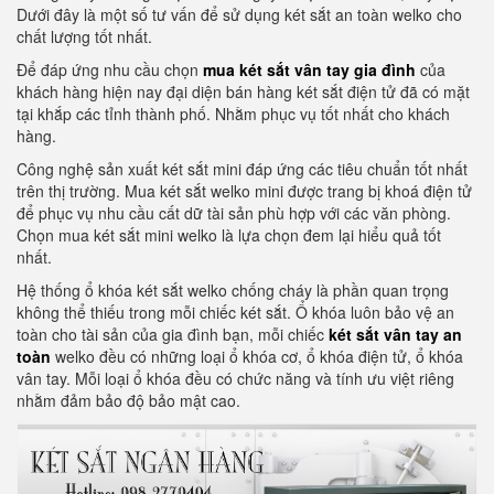
Dưới đây là một số tư vấn để sử dụng két sắt an toàn welko cho
chất lượng tốt nhất.
Để đáp ứng nhu cầu chọn
mua két sắt vân tay gia đình
của
khách hàng hiện nay đại diện bán hàng két sắt điện tử đã có mặt
tại khắp các tỉnh thành phố. Nhằm phục vụ tốt nhất cho khách
hàng.
Công nghệ sản xuất két sắt mini đáp ứng các tiêu chuẩn tốt nhất
trên thị trường. Mua két sắt welko mini được trang bị khoá điện tử
để phục vụ nhu cầu cất dữ tài sản phù hợp với các văn phòng.
Chọn mua két sắt mini welko là lựa chọn đem lại hiểu quả tốt
nhất.
Hệ thống ổ khóa két sắt welko chống cháy là phần quan trọng
không thể thiếu trong mỗi chiếc két sắt. Ổ khóa luôn bảo vệ an
toàn cho tài sản của gia đình bạn, mỗi chiếc
két sắt vân tay an
toàn
welko đều có những loại ổ khóa cơ, ổ khóa điện tử, ổ khóa
vân tay. Mỗi loại ổ khóa đều có chức năng và tính ưu việt riêng
nhằm đảm bảo độ bảo mật cao.