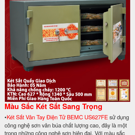
Màu Sắc Két Sắt Sang Trọng
•
Két Sắt Vân Tay Điện Tử BEMC US627FE
sử dụng
công nghệ sơn vân búa chất lượng cao, đây là một
trong những công nghệ sơn hiện đại. Với màu sắc