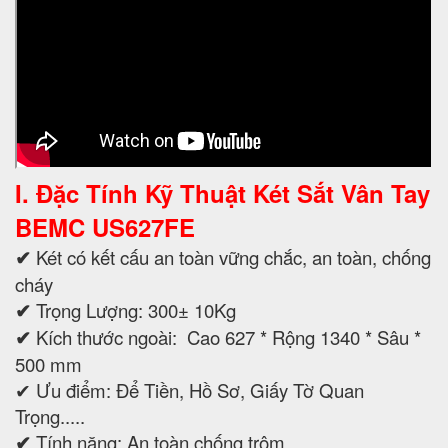
I. Đặc Tính Kỹ Thuật
Két Sắt Vân Tay
BEMC
US627FE
✔
Két có kết cấu an toàn vững chắc, an toàn, chống
cháy
✔
Trọng Lượng: 300± 10Kg
✔
Kích thước ngoài: Cao 627 * Rộng 1340 * Sâu *
500 mm
✔ Ưu điểm: Để Tiền, Hồ Sơ, Giấy Tờ Quan
Trọng.....
✔
Tính năng: An toàn chống trộm