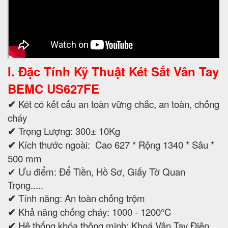
I. Đặc Tính Kỹ Thuật
Két Sắt Vân Tay
BEMC
US627FE
✔
Két có kết cấu an toàn vững chắc, an toàn, chống
cháy
✔
Trọng Lượng: 300± 10Kg
✔
Kích thước ngoài: Cao 627 * Rộng 1340 * Sâu *
500 mm
✔ Ưu điểm: Để Tiền, Hồ Sơ, Giấy Tờ Quan
Trọng.....
✔
Tính năng: An toàn chống trộm
✔
Khả năng chống cháy: 1000 - 1200°C
✔
Hệ thống khóa thông minh: Khoá Vân Tay Điện