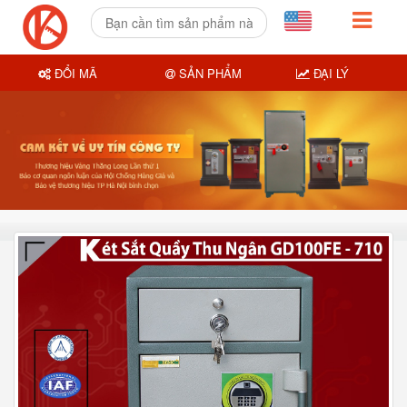
ĐỔI MÃ
SẢN PHẨM
ĐẠI LÝ