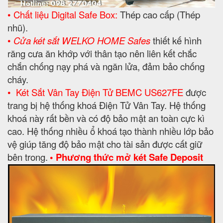
• Chất liệu Digital Safe Box:
Thép cao cấp (Thép
nhũ).
•
Cửa két sắt WELKO HOME Safes
thiết kế hình
răng cưa ăn khớp với thân tạo nên liên kết chắc
chắn chống nạy phá và ngăn lửa, đảm bảo chống
cháy.
•
Két Sắt
Vân Tay Điện Tử BEMC US627FE
được
trang bị hệ thống khoá Điện Tử Vân Tay. Hệ thống
khoá này rất bền và có độ bảo mật an toàn cực kì
cao. Hệ thống nhiều ổ khoá tạo thành nhiều lớp bảo
vệ giúp tăng độ bảo mật cho tài sản được cất giữ
bên trong.
• Phương thức mở két Safe Deposit