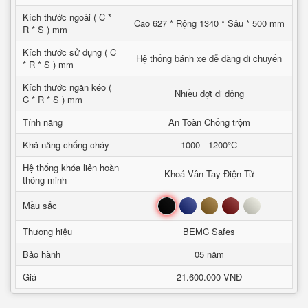
Kích thước ngoài ( C *
Cao 627 * Rộng 1340 * Sâu * 500 mm
R * S ) mm
Kích thước sử dụng ( C
Hệ thống bánh xe dễ dàng di chuyển
* R * S ) mm
Kích thước ngăn kéo (
Nhiều đợt di động
C * R * S ) mm
Tính năng
An Toàn Chống trộm
Khả năng chống cháy
1000 - 1200°C
Hệ thống khóa liên hoàn
Khoá Vân Tay Điện Tử
thông minh
Đen
Xanh
Nâu
Đỏ
Trắng
Mầu sắc
Thương hiệu
BEMC Safes
Bảo hành
05 năm
Giá
21.600.000 VNĐ