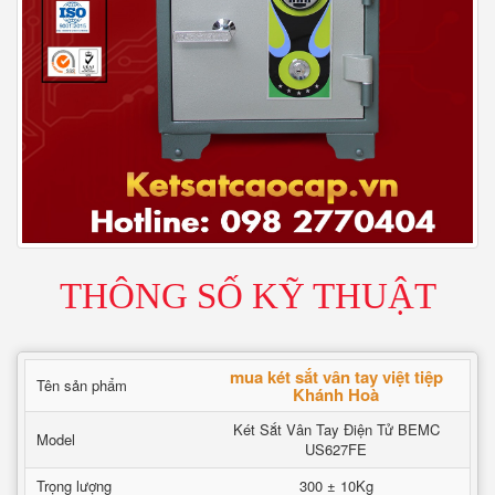
THÔNG SỐ KỸ THUẬT
mua két sắt vân tay việt tiệp
Tên sản phẩm
Khánh Hoà
Két Sắt Vân Tay Điện Tử BEMC
Model
US627FE
Trọng lượng
300 ± 10Kg