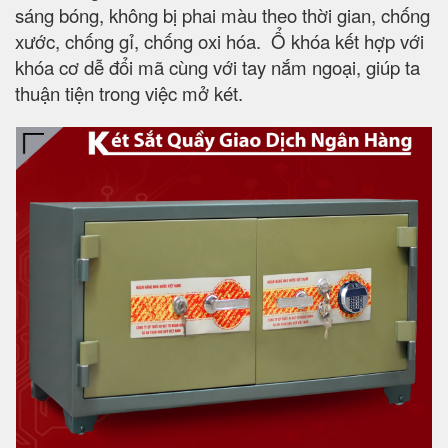
sáng bóng, không bị phai màu theo thời gian, chống
xước, chống gỉ, chống oxi hóa. Ổ khóa kết hợp với
khóa cơ dễ đổi mã cùng với tay nắm ngoại, giúp ta
thuận tiện trong việc mở két.