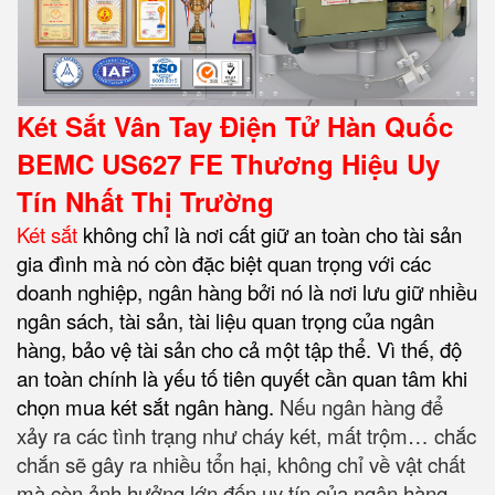
Két Sắt Vân Tay Điện Tử Hàn Quốc
BEMC US627 FE Thương Hiệu Uy
Tín Nhất Thị Trường
Két sắt
không chỉ là nơi cất giữ an toàn cho tài sản
gia đình mà nó còn đặc biệt quan trọng với các
doanh nghiệp, ngân hàng bởi nó là nơi lưu giữ nhiều
ngân sách, tài sản, tài liệu quan trọng của ngân
hàng, bảo vệ tài sản cho cả một tập thể. Vì thế, độ
an toàn chính là yếu tố tiên quyết cần quan tâm khi
chọn mua két sắt ngân hàng
.
Nếu ngân hàng để
xảy ra các tình trạng như cháy két, mất trộm… chắc
chắn sẽ gây ra nhiều tổn hại, không chỉ về vật chất
mà còn ảnh hưởng lớn đến uy tín của ngân hàng.