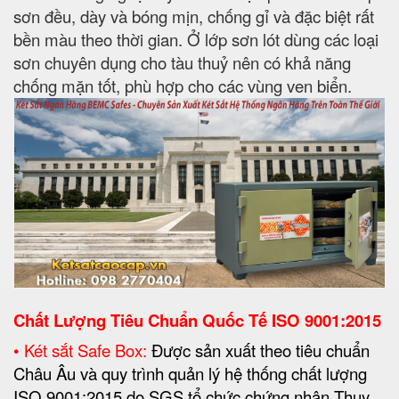
sơn đều, dày và bóng mịn, chống gỉ và đặc biệt rất
bền màu theo thời gian. Ở lớp sơn lót dùng các loại
sơn chuyên dụng cho tàu thuỷ nên có khả năng
chống mặn tốt, phù hợp cho các vùng ven biển.
Chất Lượng Tiêu Chuẩn Quốc Tế
ISO 9001:2015
• Két sắt Safe Box:
Được sản xuất theo tiêu chuẩn
Châu Âu và quy trình quản lý hệ thống chất lượng
ISO 9001:2015 do SGS tổ chức chứng nhận Thụy