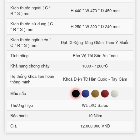
Kích thước ngoài ( C *
H 440 * W 470 * D 450 mm
R * S ) mm
Kích thước sử dụng ( C
H 250 * W 320 * D 240 mm
* R * S ) mm
Kích thước ngăn kéo (
Đợt Di Động Tăng Giảm Theo Ý Muốn
C * R * S ) mm
Tính năng
Bảo Vệ Tài Sản An Toàn
Khả năng chống cháy
1000 - 1200°C
Hệ thống khóa liên hoàn
Khoá Điện Tử Hàn Quốc - Tay Cầm
thông minh
Đen
Xanh
Nâu
Đỏ
Trắng
Mầu sắc
Thương hiệu
WELKO Safes
Bảo hành
10 Năm
Giá
12.000.000 VNĐ