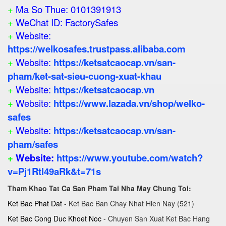
+
Ma So Thue: 0101391913
+
WeChat ID: FactorySafes
+
Website:
https://welkosafes.trustpass.alibaba.com
+
Website:
https://ketsatcaocap.vn/san-
pham/ket-sat-sieu-cuong-xuat-khau
+
Website:
https://ketsatcaocap.vn
+
Website:
https://www.lazada.vn/shop/welko-
safes
+
Website:
https://ketsatcaocap.vn/san-
pham/safes
+
Website:
https://www.youtube.com/watch?
v=Pj1RtI49aRk&t=71s
Tham Khao Tat Ca San Pham Tai Nha May Chung Toi:
Ket Bac Phat Dat
- Ket Bac Ban Chay Nhat Hien Nay (521)
Ket Bac Cong Duc Khoet Noc
- Chuyen San Xuat Ket Bac Hang