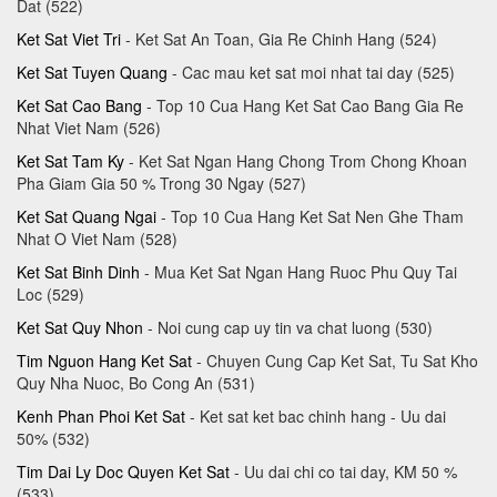
Dat (522)
Ket Sat Viet Tri
- Ket Sat An Toan, Gia Re Chinh Hang (524)
Ket Sat Tuyen Quang
- Cac mau ket sat moi nhat tai day (525)
Ket Sat Cao Bang
- Top 10 Cua Hang Ket Sat Cao Bang Gia Re
Nhat Viet Nam (526)
Ket Sat Tam Ky
- Ket Sat Ngan Hang Chong Trom Chong Khoan
Pha Giam Gia 50 % Trong 30 Ngay (527)
Ket Sat Quang Ngai
- Top 10 Cua Hang Ket Sat Nen Ghe Tham
Nhat O Viet Nam (528)
Ket Sat Binh Dinh
- Mua Ket Sat Ngan Hang Ruoc Phu Quy Tai
Loc (529)
Ket Sat Quy Nhon
- Noi cung cap uy tin va chat luong (530)
Tim Nguon Hang Ket Sat
- Chuyen Cung Cap Ket Sat, Tu Sat Kho
Quy Nha Nuoc, Bo Cong An (531)
Kenh Phan Phoi Ket Sat
- Ket sat ket bac chinh hang - Uu dai
50% (532)
Tim Dai Ly Doc Quyen Ket Sat
- Uu dai chi co tai day, KM 50 %
(533)