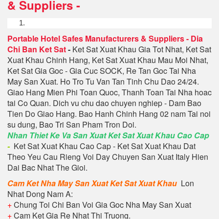
& Suppliers
-
Portable Hotel Safes Manufacturers & Suppliers
-
Dia
Chi Ban Ket Sat
-
Ket Sat Xuat Khau Gia Tot Nhat, Ket Sat
Xuat Khau Chinh Hang, Ket Sat Xuat Khau Mau Moi Nhat,
Ket Sat Gia Goc - Gia Cuc SOCK, Re Tan Goc Tai Nha
May San Xuat. Ho Tro Tu Van Tan Tinh Chu Dao 24/24.
Giao Hang Mien Phi Toan Quoc, Thanh Toan Tai Nha hoac
tai Co Quan. Dich vu chu dao chuyen nghiep - Dam Bao
Tien Do Giao Hang. Bao Hanh Chinh Hang 02 nam Tai noi
su dung, Bao Tri San Pham Tron Doi.
Nhan Thiet Ke Va San Xuat Ket Sat Xuat Khau Cao Cap
-
Ket Sat Xuat Khau Cao Cap - Ket Sat Xuat Khau Dat
Theo Yeu Cau Rieng Voi Day Chuyen San Xuat Italy Hien
Dai Bac Nhat The Gioi.
Cam Ket Nha May San Xuat Ket Sat Xuat Khau
Lon
Nhat Dong Nam A:
+
Chung Toi Chi Ban Voi Gia Goc Nha May San Xuat
+
Cam Ket Gia Re Nhat Thi Truong.