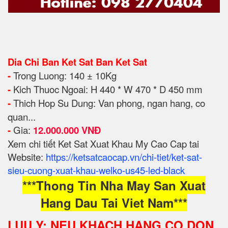
Dia Chi Ban Ket Sat Ban Ket Sat
-
Trong Luong: 140 ± 10Kg
-
Kich Thuoc Ngoai: H 440 * W 470 * D 450 mm
-
Thich Hop Su Dung: Van pho
ng, ngan hang, co
quan...
-
Gia:
12.000.000 VNĐ
Xem chi tiết Ket Sat Xuat Khau My Cao Cap tai
Website:
https://ketsatcaocap.vn/chi-tiet/ket-sat-
sieu-cuong-xuat-khau-welko-us45-led-black
***Thong Tin Nha May San Xuat
Hang Dau Tai Viet Nam***
LUU Y: NEU KHACH HANG CO DON