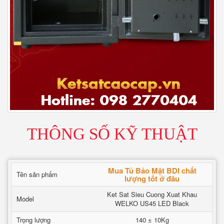
THÔNG SỐ KỸ THUẬT
Mua Tủ Bảo Mật BDI chất
Tên sản phẩm
lượng tốt ở đâu
Ket Sat Sieu Cuong Xuat Khau
Model
WELKO US45 LED Black
Trọng lượng
140 ± 10Kg