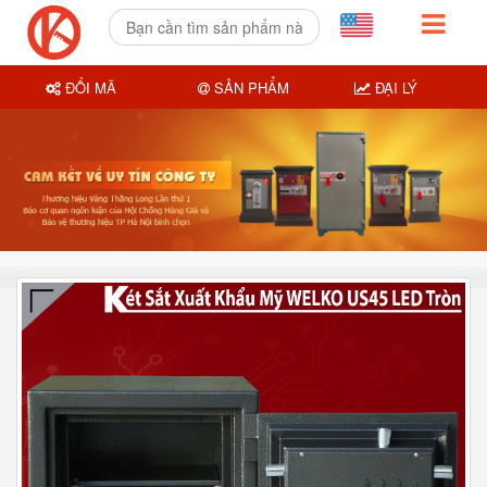
ĐỔI MÃ
SẢN PHẨM
ĐẠI LÝ