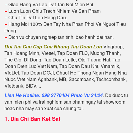
+
Giao Hang Va Lap Dat Tan Noi Mien Phi.
+
Luon Luon Chiu Trach Nhiem Ve San Pham
+
Chu Tin Dat Len Hang Dau.
+
Hang Moi 100% Den Tay Nha Phan Phoi Va Nguoi Tieu
Dung.
+
Dich vu chuyen nghiep tan tinh, bao hanh dai han.
Doi Tac Cao Cap Cua Nhung Tap Doan Lon
Vingroup,
Tan Hoang Minh, Viettel, Tap Doan FLC, Muong Thanh,
The Gioi Di Dong, Tap Doan Lotte, Oto Truong Hai, Tap
Doan Dien Luc Viet Nam, Tap Doan Dau Khi, Vinamilk,
VietJet, Tap Doan DOJI, Chuoi He Thong Ngan Hang Nha
Nuoc Viet Nam Agribank, MB, Sacombank, Techcombank,
Vietbank, BIDV....
Lien He Hotline: 098 2770404 Phuc Vu 24/24
. De duoc tu
van mien phi va trai nghiem san pham ngay tai showroom
hoac nha may san xuat cua chung toi.
1.
Dia Chi Ban Ket Sat