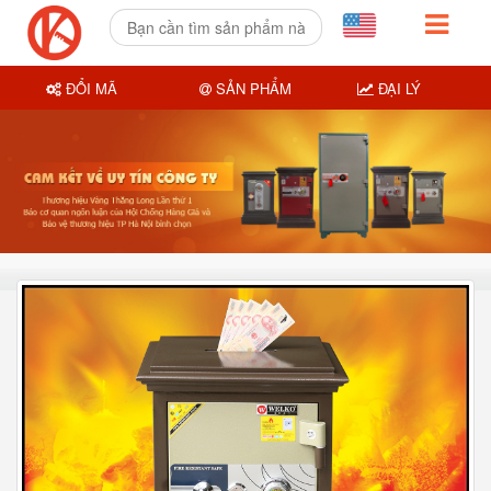
ĐỔI MÃ
SẢN PHẨM
ĐẠI LÝ