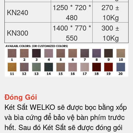
1250 * 720 *
270 ±
KN240
480
10Kg
1400 * 770 *
300 ±
KN300
550
10Kg
Đóng Gói
Két Sắt WELKO sẽ được bọc bằng xốp
và bìa cứng để bảo vệ bàn phím trước
hết.
Sau đó Két Sắt sẽ được đóng gói