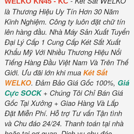
- Két Sắt WELKO
WELKO KN45 - KC
là Thương Hiệu Uy Tín Hơn 30 Năm
Kinh Nghiệm.
Công ty luôn đặt chữ tín
lên hàng đầu.
Nhà Máy Sản Xuất Tuyển
Đại Lý Cấp 1 Cung Cấp Két Sắt Xuất
Khẩu Mỹ Với Nhiều Thương Hiệu Nổi
Tiếng Hàng Đầu Việt Nam Và Trên Thế
Giới.
Ưu đãi lớn khi mua
Két Sắt
WELKO
.
Đảm Bảo Giá Gốc 100%,
Giá
Cực SOCK
+ Chúng Tôi Chỉ Bán Giá
Gốc Tại Xưởng + Giao Hàng Và Lắp
Đặt Miễn Phí
.
Hỗ trợ Tư vấn Tận tình
và Chu đáo 24/24.
Thanh toán tại nhà
hoặc tại cơ quan.
Dịch vụ chu đáo