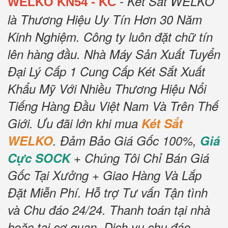
- Két Sắt WELKO
WELKO KN54 - KC
là Thương Hiệu Uy Tín Hơn 30 Năm
Kinh Nghiệm.
Công ty luôn đặt chữ tín
lên hàng đầu.
Nhà Máy Sản Xuất Tuyển
Đại Lý Cấp 1 Cung Cấp Két Sắt Xuất
Khẩu Mỹ Với Nhiều Thương Hiệu Nổi
Tiếng Hàng Đầu Việt Nam Và Trên Thế
Giới.
Ưu đãi lớn khi mua
Két Sắt
WELKO
.
Đảm Bảo Giá Gốc 100%,
Giá
Cực SOCK
+ Chúng Tôi Chỉ Bán Giá
Gốc Tại Xưởng + Giao Hàng Và Lắp
Đặt Miễn Phí
.
Hỗ trợ Tư vấn Tận tình
và Chu đáo 24/24.
Thanh toán tại nhà
hoặc tại cơ quan.
Dịch vụ chu đáo