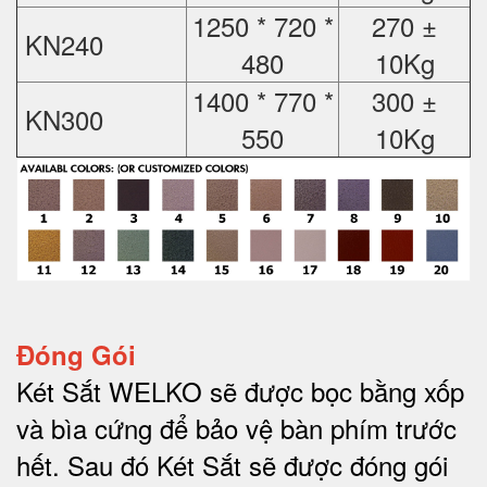
1250 * 720 *
270 ±
KN240
480
10Kg
1400 * 770 *
300 ±
KN300
550
10Kg
Đóng Gói
Két Sắt WELKO sẽ được bọc bằng xốp
và bìa cứng để bảo vệ bàn phím trước
hết.
Sau đó Két Sắt sẽ được đóng gói