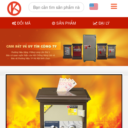
ĐỔI MÃ
SẢN PHẨM
ĐẠI LÝ