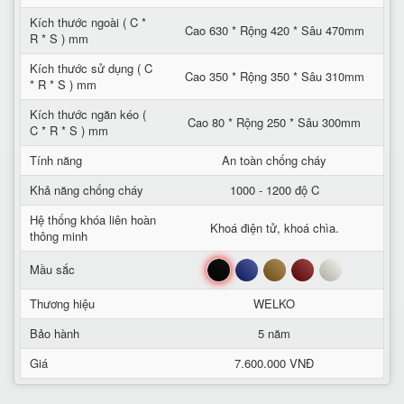
Kích thước ngoài ( C *
Cao 630 * Rộng 420 * Sâu 470mm
R * S ) mm
Kích thước sử dụng ( C
Cao 350 * Rộng 350 * Sâu 310mm
* R * S ) mm
Kích thước ngăn kéo (
Cao 80 * Rộng 250 * Sâu 300mm
C * R * S ) mm
Tính năng
An toàn chống cháy
Khả năng chống cháy
1000 - 1200 độ C
Hệ thống khóa liên hoàn
Khoá điện tử, khoá chìa.
thông minh
Đen
Xanh
Nâu
Đỏ
Trắng
Mầu sắc
Thương hiệu
WELKO
Bảo hành
5 năm
Giá
7.600.000 VNĐ