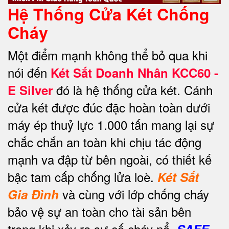
Hệ Thống Cửa Két Chống
Cháy
Một điểm mạnh không thể bỏ qua khi
nói đến
Két Sắt Doanh Nhân KCC60 -
đó là hệ thống cửa két. Cánh
E Silver
cửa két được đúc đặc hoàn toàn dưới
máy ép thuỷ lực 1.000 tấn mang lại sự
chắc chắn an toàn khi chịu tác động
mạnh va đập từ bên ngoài, có thiết kế
bậc tam cấp chống lửa loè.
Két Sắt
và cùng với lớp chống cháy
Gia Đình
bảo vệ sự an toàn cho tài sản bên
trong khi xảy ra sự cố cháy nổ.
SAFE