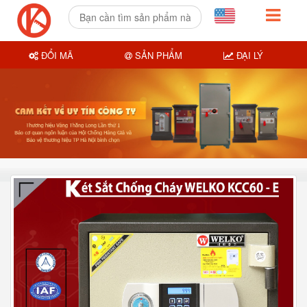
ĐỔI MÃ
SẢN PHẨM
ĐẠI LÝ