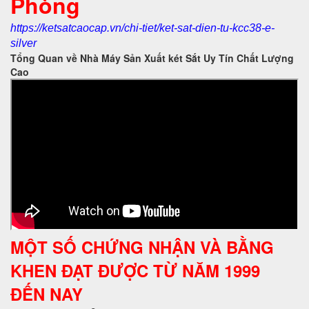
Phòng
https://ketsatcaocap.vn/chi-tiet/ket-sat-dien-tu-kcc38-e-
silver
Tổng Quan về Nhà Máy Sản Xuất két Sắt Uy Tín Chất Lượng
Cao
MỘT SỐ CHỨNG NHẬN VÀ BẰNG
KHEN ĐẠT ĐƯỢC TỪ NĂM 1999
ĐẾN NAY