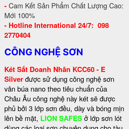
Cam Kết Sản Phẩm Chất Lượng Cao:
-
Mới 100%
-
Hotline International 24/7: 098
2770404
CÔNG NGHỆ SƠN
Két Sắt Doanh Nhân KCC60 - E
được sử dụng công nghệ sơn
Silver
vân búa nano theo tiêu chuẩn của
Châu Âu công nghệ này két sẽ được
phủ bởi 3 lớp sơn đều, dày và bóng mịn
lên bề mặt,
ở lớp sơn lót
LION SAFES
dùng các loại sơn chuyên dụng cho tàu