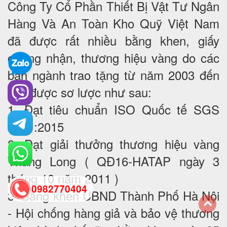
Công Ty Cổ Phần Thiết Bị Vật Tư Ngân
Hàng Và An Toàn Kho Quỹ Việt Nam
đã được rất nhiều bằng khen, giấy
chứng nhận, thương hiệu vàng do các
ban ngành trao tặng từ năm 2003 đến
nay được sơ lược như sau:
1. Đạt tiêu chuẩn ISO Quốc tế SGS
9001:2015
2. Đạt giải thưởng thương hiệu vàng
Thăng Long ( QĐ16-HATAP ngày 3
tháng 10 năm 2011 )
0982770404
3. Bằng khen UBND Thành Phố Hà Nội
- Hội chống hàng giả và bảo vệ thương
back