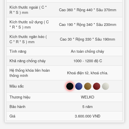
Kích thước ngoài ( C *
Cao 360 * Rộng 440 * Sâu 370mm
R * S ) mm
Kích thước sử dụng ( C
Cao 190 * Rộng 340 * Sâu 230mm
* R * S ) mm
Kích thước ngăn kéo (
Cao 30 * Rộng 330 * Sâu 190mm
C * R * S ) mm
Tính năng
An toàn chống cháy
Khả năng chống cháy
1000 - 1200 độ C
Hệ thống khóa liên hoàn
Khoá điện tử, khoá chìa.
thông minh
Đen
Xanh
Nâu
Đỏ
Trắng
Mầu sắc
Thương hiệu
WELKO
Bảo hành
5 năm
Giá
3.600.000 VNĐ