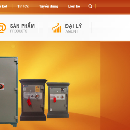
 két
Tin tức
Tuyển dụng
Liên hệ