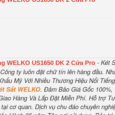
- Két 
ãng WELKO US1650 DK 2 Cửa Pro
Công ty luôn đặt chữ tín lên hàng đầu.
Nhà
Khẩu Mỹ Với Nhiều Thương Hiệu Nổi Tiến
ét Sắt WELKO
.
Đảm Bảo Giá Gốc 100%,
Giao Hàng Và Lắp Đặt Miễn Phí
.
Hỗ trợ Tư
tại cơ quan.
Dịch vụ chu đáo chuyên nghiệ