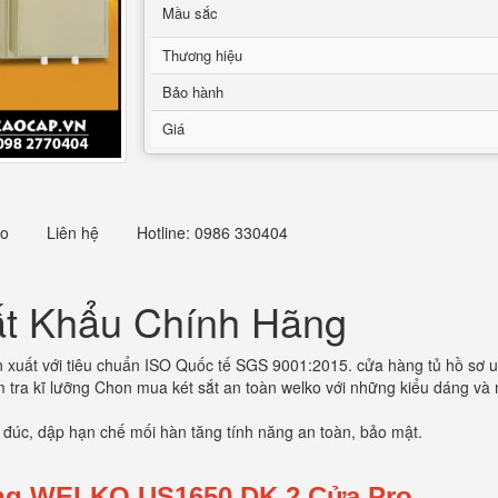
Mầu sắc
Thương hiệu
Bảo hành
Giá
eo
Liên hệ
Hotline: 0986 330404
ất Khẩu Chính Hãng
 xuất với tiêu chuẩn ISO Quốc tế SGS 9001:2015. cửa hàng tủ hồ sơ
tra kĩ lưỡng Chon mua két sắt an toàn welko với những kiểu dáng và mới
à đúc, dập hạn chế mối hàn tăng tính năng an toàn, bảo mật.
ãng WELKO US1650 DK 2 Cửa Pro