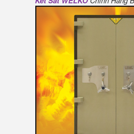
Két Sắt WELKO
Chính Hãng Bả