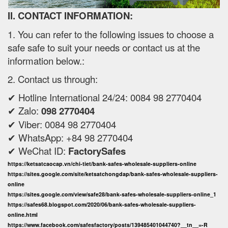
II. CONTACT INFORMATION:
1. You can refer to the following issues to choose a
safe safe to suit your needs or contact us at the
information below.:
2. Contact us through:
✔ Hotline International 24/24: 0084 98 2770404
✔ Zalo:
098 2770404
✔ Viber: 0084 98 2770404
✔ WhatsApp: +84 98 2770404
✔ WeChat ID:
FactorySafes
https://ketsatcaocap.vn/chi-tiet/bank-safes-wholesale-suppliers-online
https://sites.google.com/site/ketsatchongdap/bank-safes-wholesale-suppliers-
online
https://sites.google.com/view/safe28/bank-safes-wholesale-suppliers-online_1
https://safes68.blogspot.com/2020/06/bank-safes-wholesale-suppliers-
online.html
https://www.facebook.com/safesfactory/posts/139485401044740?__tn__=-R