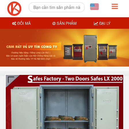
ĐỔI MÃ
SẢN PHẨM
ĐẠI LÝ