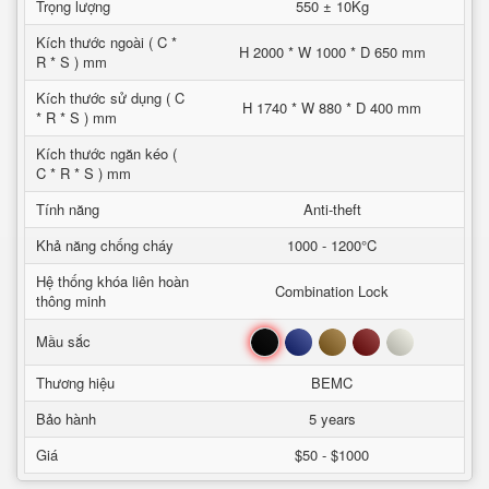
Trọng lượng
550 ± 10Kg
Kích thước ngoài ( C *
H 2000 * W 1000 * D 650 mm
R * S ) mm
Kích thước sử dụng ( C
H 1740 * W 880 * D 400 mm
* R * S ) mm
Kích thước ngăn kéo (
C * R * S ) mm
Tính năng
Anti-theft
Khả năng chống cháy
1000 - 1200°C
Hệ thống khóa liên hoàn
Combination Lock
thông minh
Đen
Xanh
Nâu
Đỏ
Trắng
Mầu sắc
Thương hiệu
BEMC
Bảo hành
5 years
Giá
$50 - $1000