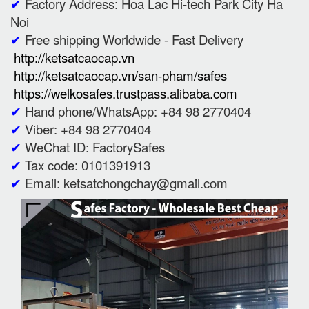
✔
Factory Address: Hoa Lac Hi-tech Park City Ha
Noi
✔
Free shipping Worldwide - Fast Delivery
http://ketsatcaocap.vn
http://ketsatcaocap.vn/san-pham/safes
https://welkosafes.trustpass.alibaba.com
✔
Hand phone/WhatsApp: +84 98 2770404
✔
Viber: +84 98 2770404
✔
WeChat ID: FactorySafes
✔
Tax code: 0101391913
✔
Email: ketsatchongchay@gmail.com