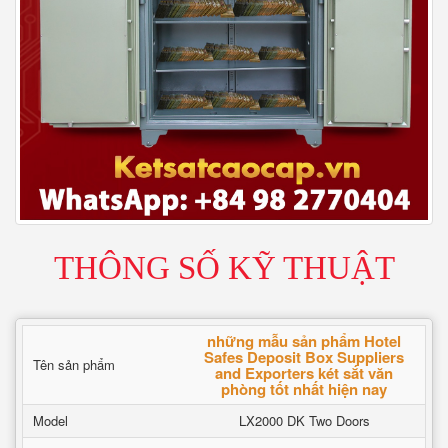
THÔNG SỐ KỸ THUẬT
những mẫu sản phẩm Hotel
Safes Deposit Box Suppliers
Tên sản phẩm
and Exporters két sắt văn
phòng tốt nhất hiện nay
Model
LX2000 DK Two Doors