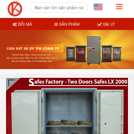
ĐỔI MÃ
SẢN PHẨM
ĐẠI LÝ