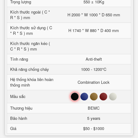
Trọng lượng
550 ± 10Kg
Kích thước ngoài ( C *
H 2000 * W 1000 * D 650 mm
R * S ) mm
Kích thước sử dụng ( C
H 1740 * W 880 * D 400 mm
* R * S ) mm
Kích thước ngăn kéo (
C * R * S ) mm
Tính năng
Anti-theft
Khả năng chống cháy
1000 - 1200°C
Hệ thống khóa liên hoàn
Combination Lock
thông minh
Đen
Xanh
Nâu
Đỏ
Trắng
Mầu sắc
Thương hiệu
BEMC
Bảo hành
5 years
Giá
$50 - $1000