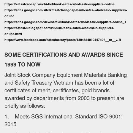
https://ketsatcaocap.vn/chi-tiet/bank-safes-wholesale-suppliers-online
https://sites.google.com/site/ketsatchongdap/bank-safes-wholesale-suppliers-
online
https://sites.google.com/view/safe28/bank-safes-wholesale-suppliers-online_1
https://safes68.blogspot.com/2020/06/bank-safes-wholesale-suppliers-
online.html
https://www.facebook.com/safesfactory/posts/139485401044740?__tn__=-R
SOME CERTIFICATIONS AND AWARDS SINCE
1999 TO NOW
Joint Stock Company Equipment Materials Banking
and Safety Treasury Vietnam has been a lot of
certificates of merit, certificates, gold brands
awarded by departments from 2003 to present are
briefly as follows:
1. Meets SGS International Standard ISO 9001:
2015