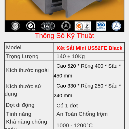
Thông Số Kỹ Thuật
Model
Két Sắt Mini US52FE Black
Trọng Lượng
140 ± 10Kg
Cao 520
* Rộng 40
0 * Sâu *
Kích thước ngoài
450
mm
Cao 330
* Rộng
250 * Sâu *
Kích thước sử
dụng
240 mm
Đợt di động
Có 1 đợt
Tính năng
An Toàn Chống trộm
Khả năng chống
1000 - 1200°C