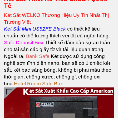
Tế
Két Sắt WELKO Thương Hiệu Uy Tín Nhất Thị
Trường Việt
Két Sắt
Mini US52FE Black
c
ó thiết kế tiêu
chuẩn có thể tương thích với tất cả ngân hàng.
Safe Deposit Box
Thiết kế đảm bảo sự an toàn
cho tài sản các giấy tờ và tài liệu quan trọng.
Ngoài ra,
Bank Safe
Két được sử dụng công
nghệ sơn tĩnh điện nano, bạn sẽ có 1 chiếc két
sắt, két bạc sáng bóng, không bị phai màu theo
thời gian, chống xước, chống gỉ, chống oxi
hóa.
Hotel Room Safe Box