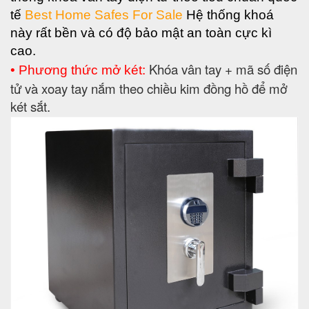
tế
Best Home Safes For Sale
Hệ thống khoá
này rất bền và có độ bảo mật an toàn cực kì
cao.
Khóa vân tay + mã số điện
• Phương thức mở két:
tử và xoay tay nắm theo chiều kim đồng hồ để mở
két sắt.