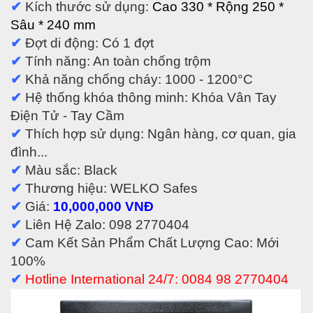
✔
Kích thước sử dụng:
Cao 330
* Rộng
250 *
Sâu *
240 mm
✔
Đợt di động: Có 1 đợt
✔
Tính năng: An toàn chống trộm
✔
Khả năng chống cháy: 1000 - 1200°C
✔
Hệ thống khóa thông minh: Khóa Vân Tay
Điện Tử - Tay Cầm
✔
Thích hợp sử dụng: Ngân hàng, cơ quan, gia
đình...
✔
Màu sắc: Black
✔
Thương hiệu: WELKO Safes
✔
Giá:
10,0
00,000 VNĐ
✔
Liên Hệ Zalo: 098 2770404
✔
Cam Kết Sản Phẩm Chất Lượng Cao: Mới
100%
✔
Hotline International 24/7: 0084 98 2770404