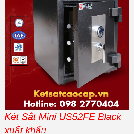
Két Sắt Mini US52FE Black
xuất khẩu