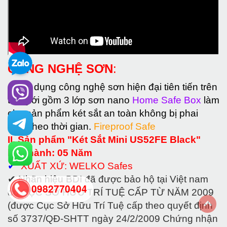
CÔNG NGHỆ SƠN
:
✔
Sử dụng công nghệ sơn hiện đại tiên tiến trên
thế giới gồm 3 lớp sơn nano
Home Safe Box
làm
cho sản phẩm két sắt an toàn không bị phai
mầu theo thời gian.
Fireproof Safe
II. Sản phẩm "Két Sắt Mini US52FE Black"
bảo hành: 05 Năm
✔
XUẤT XỨ: WELKO Safes
✔ Nhãn hiệu BDI đã được bảo hộ tại Việt nam
0982770404
do CỤC SỞ HỮU TRÍ TUỆ CẤP TỪ NĂM 2009
(được Cục Sở Hữu Trí Tuệ cấp theo quyết định
số 3737/QĐ-SHTT ngày 24/2/2009 Chứng nhận
back