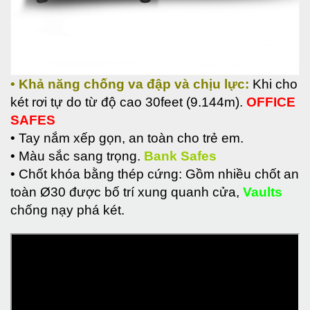
• Khả năng chống va đập và chịu lực:
Khi cho
két rơi tự do từ độ cao 30feet (9.144m).
OFFICE
SAFES
• Tay nắm xếp gọn, an toàn cho trẻ em.
• Màu sắc sang trọng.
Bank Safes
• Chốt khóa bằng thép cứng: Gồm nhiều chốt an
toàn Ø30 được bố trí xung quanh cửa,
Vaults
chống nạy phá két.