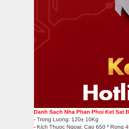
Danh Sach Nha Phan Phoi Ket Sat 
-
Trong Luong: 120± 10Kg
-
Kich Thuoc Ngoai: Cao 650 * Rong 