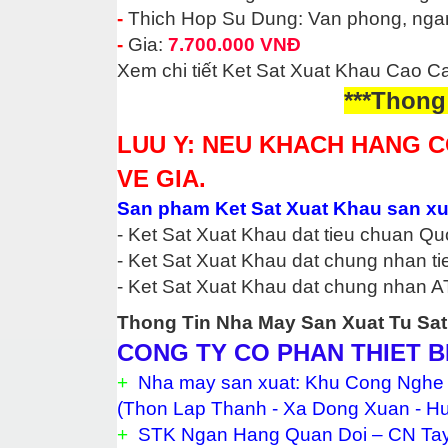
-
Thich Hop Su Dung: Van pho
ng, nga
-
Gia:
7.700.000 VNĐ
Xem chi tiết Ket Sat Xuat Khau Cao Ca
***Thong
LUU Y: NEU KHACH HANG C
VE GIA.
San pham Ket Sat Xuat Khau san xu
- Ket Sat Xuat Khau dat tieu chuan 
- Ket Sat Xuat Khau dat chung nhan t
- Ket Sat Xuat Khau dat chung nhan A
Thong Tin Nha May San Xuat Tu Sat
CONG TY CO PHAN THIET B
+
Nha may san xuat: Khu Cong Nghe
(Thon Lap Thanh - Xa Dong Xuan - H
+
STK Ngan Hang Quan Doi – CN Tay