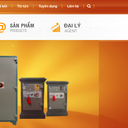
 két
Tin tức
Tuyển dụng
Liên hệ