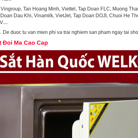
Vingroup, Tan Hoang Minh, Viettel, Tap Doan FLC, Muong Than
 Doan Dau Khi, Vinamilk, VietJet, Tap Doan DOJI, Chuoi He 
....
4
. De duoc tu van mien phi va trai nghiem san pham ngay tai s
t Đoi Ma Cao Cap