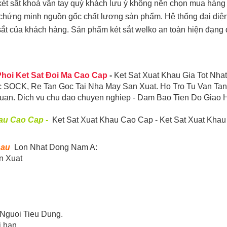
 két sắt khoá vân tay quý khách lưu ý không nên chọn mua hàng 
 chứng minh nguồn gốc chất lượng sản phẩm. Hệ thống đại diện
ắt của khách hàng. Sản phẩm két sắt welko an toàn hiện đạng 
hoi Ket Sat Đoi Ma Cao Cap
-
Ket Sat Xuat Khau Gia Tot Nhat
uc SOCK, Re Tan Goc Tai Nha May San Xuat. Ho Tro Tu Van Tan
Quan. Dich vu chu dao chuyen nghiep - Dam Bao Tien Do Giao 
hau Cao Cap -
Ket Sat Xuat Khau Cao Cap - Ket Sat Xuat Kha
hau
Lon Nhat Dong Nam A:
n Xuat
Nguoi Tieu Dung.
i han.