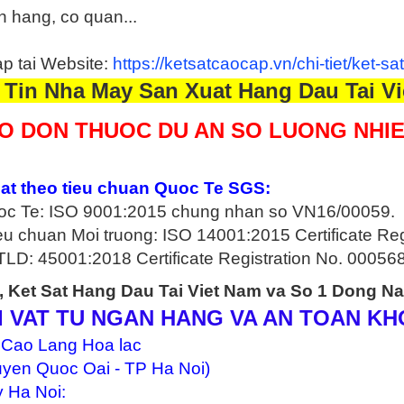
n hang, co quan...
p tai Website:
https://ketsatcaocap.vn/chi-tiet/ket-
 Tin Nha May San Xuat Hang Dau Tai Vi
O DON THUOC DU AN SO LUONG NHIE
at theo tieu chuan Quoc Te SGS:
Quoc Te: ISO 9001:2015 chung nhan so VN16/00059.
ieu chuan Moi truong: ISO 14001:2015 Certificate R
TLD: 45001:2018 Certificate Registration No. 0005
, Ket Sat Hang Dau Tai Viet Nam va So 1 Dong 
I VAT TU NGAN HANG VA AN TOAN K
 Cao Lang Hoa lac
uyen Quoc Oai - TP Ha Noi)
 Ha Noi: