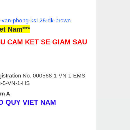
sat-van-phong-ks125-dk-brown
et Nam***
U CAM KET SE GIAM SAU
egistration No. 000568-1-VN-1-EMS
68-5-VN-1-HS
Nam A
HO QUY VIET NAM