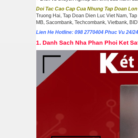
Doi Tac Cao Cap Cua Nhung Tap Doan Lon
Truong Hai, Tap Doan Dien Luc Viet Nam, Tap
MB, Sacombank, Techcombank, Vietbank, BIDV
Lien He Hotline: 098 2770404 Phuc Vu 24/2
1.
Danh Sach Nha Phan Phoi Ket Sa