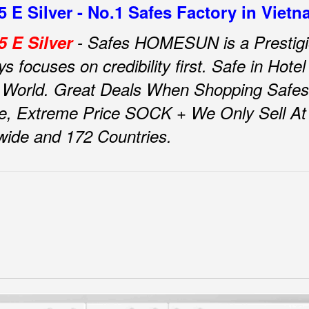
E Silver - No.1 Safes Factory in Viet
 E Silver
- Safes HOMESUN is a Prestigi
focuses on credibility first.
Safe in Ho
 World.
Great Deals When Shopping Safes
e, Extreme Price SOCK + We Only Sell At F
nwide and 172 Countries.