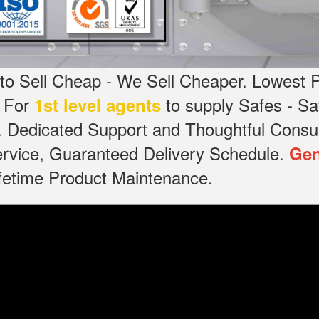
o Sell Cheap - We Sell Cheaper.
Lowest P
g For
to supply Safes - 
1st level agents
.
Dedicated
Support and Thoughtful Consul
service, Guaranteed Delivery Schedule.
Gen
Lifetime Product Maintenance.