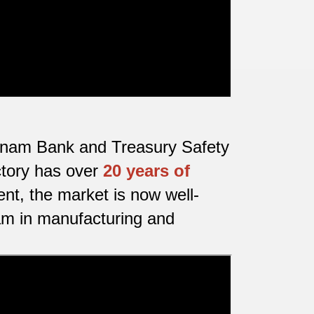
ietnam Bank and Treasury Safety
ctory has over
20 years of
nt, the market is now well-
nam in manufacturing and