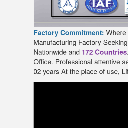
Where t
Factory Commitment:
Manufacturing Factory Seekin
Nationwide and
172 Countries
Office.
Professional attentive 
02 years At the place of use, 