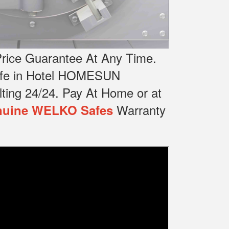
rice Guarantee At Any Time.
Safe in Hotel HOMESUN
ting 24/24.
Pay At Home or at
Warranty
uine WELKO Safes