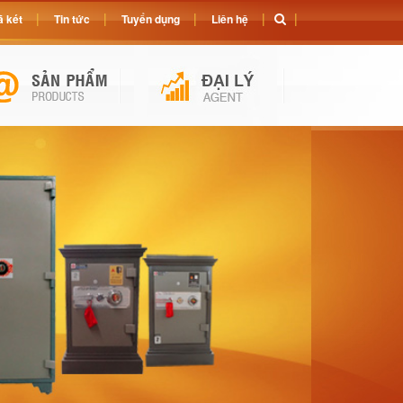
 két
Tin tức
Tuyển dụng
Liên hệ