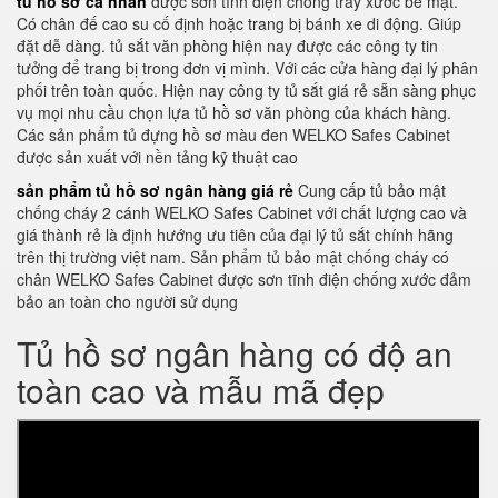
tủ hồ sơ cá nhân
được sơn tĩnh điện chống trầy xước bề mặt.
Có chân đế cao su cố định hoặc trang bị bánh xe di động. Giúp
đặt dễ dàng. tủ sắt văn phòng hiện nay được các công ty tin
tưởng để trang bị trong đơn vị mình. Với các cửa hàng đại lý phân
phối trên toàn quốc. Hiện nay công ty tủ sắt giá rẻ sẵn sàng phục
vụ mọi nhu cầu chọn lựa tủ hồ sơ văn phòng của khách hàng.
Các sản phẩm tủ đựng hồ sơ màu đen WELKO Safes Cabinet
được sản xuất với nền tảng kỹ thuật cao
sản phẩm tủ hồ sơ ngân hàng giá rẻ
Cung cấp tủ bảo mật
chống cháy 2 cánh WELKO Safes Cabinet với chất lượng cao và
giá thành rẻ là định hướng ưu tiên của đại lý tủ sắt chính hãng
trên thị trường việt nam. Sản phẩm tủ bảo mật chống cháy có
chân WELKO Safes Cabinet được sơn tĩnh điện chống xước đảm
bảo an toàn cho người sử dụng
Tủ hồ sơ ngân hàng có độ an
toàn cao và mẫu mã đẹp