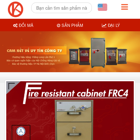
ĐỔI MÃ
SẢN PHẨM
ĐẠI LÝ