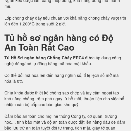
Ngăn kéo được làm bằng thép bóng, khả năng đóng mở mạnh
mẽ.
Lớp chống cháy dày tiêu chuẩn với khả năng chống cháy vượt trội
lên đến 1.200°C trong suốt 2 giờ.
Tủ hồ sơ ngân hàng có Độ
An Toàn Rất Cao
Tủ Hồ Sơ ngân hàng Chống Cháy FRC4
được áp dụng công
nghệ đóng/mở tự động bằng mã hóa mật khẩu.
Có thể đổi mã hóa lên đến hàng nghìn số, tỉ lệ lệch số mở mã
hóa là 0%
Chìa khóa được thiết kế chống sao chép và tay cầm ngoại tạo
khả năng chống trộm phá ngay từ bề mặt, thuận tiện cho việc bổ
nhiệm cán bộ cấp cao bàn giao kho quỹ.
Đảm bảo an toàn cho mọi hệ thống Công ty, cơ quan, trường
học..., tính bảo mật và độ an toàn được đặt lên hàng đầu để đảm
bảo lưu trữ an toàn tuyệt đối tư trang, tiền mặt, giấy tờ quan