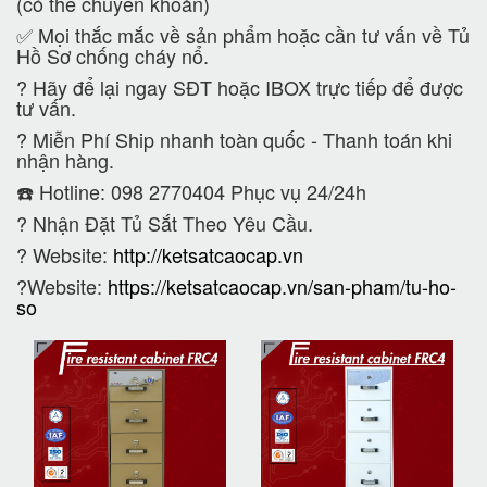
(có thể chuyển khoản)
✅ Mọi thắc mắc về sản phẩm hoặc cần tư vấn về Tủ
Hồ Sơ chống cháy nổ.
?
Hãy để lại ngay SĐT hoặc IBOX trực tiếp để được
tư vấn.
?
Miễn Phí Ship nhanh toàn quốc - Thanh toán khi
nhận hàng.
☎️ Hotline: 098 2770404 Phục vụ 24/24h
?
Nhận Đặt Tủ Sắt Theo Yêu Cầu.
? Website:
http://ketsatcaocap.vn
?Website:
https://ketsatcaocap.vn/san-pham/tu-ho-
so