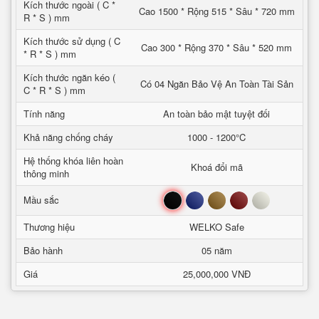
Kích thước ngoài ( C *
Cao 1500 * Rộng 515 * Sâu * 720 mm
R * S ) mm
Kích thước sử dụng ( C
Cao 300 * Rộng 370 * Sâu * 520 mm
* R * S ) mm
Kích thước ngăn kéo (
Có 04 Ngăn Bảo Vệ An Toàn Tài Sản
C * R * S ) mm
Tính năng
An toàn bảo mật tuyệt đối
Khả năng chống cháy
1000 - 1200°C
Hệ thống khóa liên hoàn
Khoá đổi mã
thông minh
Đen
Xanh
Nâu
Đỏ
Trắng
Mầu sắc
Thương hiệu
WELKO Safe
Bảo hành
05 năm
Giá
25,000,000 VNĐ