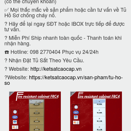
(có thể chuyển khoản)
✅ Mọi thắc mắc về sản phẩm hoặc cần tư vấn về Tủ
Hồ Sơ chống cháy nổ.
?
Hãy để lại ngay SĐT hoặc IBOX trực tiếp để được
tư vấn.
?
Miễn Phí Ship nhanh toàn quốc - Thanh toán khi
nhận hàng.
☎️ Hotline: 098 2770404 Phục vụ 24/24h
?
Nhận Đặt Tủ Sắt Theo Yêu Cầu.
? Website:
http://ketsatcaocap.vn
?Website:
https://ketsatcaocap.vn/san-pham/tu-ho-
so