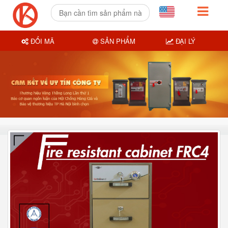
ĐỔI MÃ
SẢN PHẨM
ĐẠI LÝ