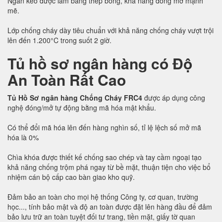
Ngăn kéo được làm bằng thép bóng, khả năng đóng mở mạnh
mẽ.
Lớp chống cháy dày tiêu chuẩn với khả năng chống cháy vượt trội
lên đến 1.200°C trong suốt 2 giờ.
Tủ hồ sơ ngân hàng có Độ
An Toàn Rất Cao
Tủ Hồ Sơ ngân hàng Chống Cháy FRC4
được áp dụng công
nghệ đóng/mở tự động bằng mã hóa mật khẩu.
Có thể đổi mã hóa lên đến hàng nghìn số, tỉ lệ lệch số mở mã
hóa là 0%
Chìa khóa được thiết kế chống sao chép và tay cầm ngoại tạo
khả năng chống trộm phá ngay từ bề mặt, thuận tiện cho việc bổ
nhiệm cán bộ cấp cao bàn giao kho quỹ.
Đảm bảo an toàn cho mọi hệ thống Công ty, cơ quan, trường
học..., tính bảo mật và độ an toàn được đặt lên hàng đầu để đảm
bảo lưu trữ an toàn tuyệt đối tư trang, tiền mặt, giấy tờ quan