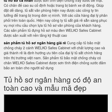
tủ hồ sơ cá nhân
được sơn tĩnh điện chống trầy xước bề mặt.
Có chân đế cao su cố định hoặc trang bị bánh xe di động. Giúp
đặt dễ dàng. tủ sắt văn phòng hiện nay được các công ty tin
tưởng để trang bị trong đơn vị mình. Với các cửa hàng đại lý phân
phối trên toàn quốc. Hiện nay công ty tủ sắt giá rẻ sẵn sàng phục
vụ mọi nhu cầu chọn lựa tủ hồ sơ văn phòng của khách hàng.
Các sản phẩm tủ đựng hồ sơ màu đen WELKO Safes Cabinet
được sản xuất với nền tảng kỹ thuật cao
sản phẩm tủ hồ sơ ngân hàng giá rẻ
Cung cấp tủ bảo mật
chống cháy 2 cánh WELKO Safes Cabinet với chất lượng cao và
giá thành rẻ là định hướng ưu tiên của đại lý tủ sắt chính hãng
trên thị trường việt nam. Sản phẩm tủ bảo mật chống cháy có
chân WELKO Safes Cabinet được sơn tĩnh điện chống xước đảm
bảo an toàn cho người sử dụng
Tủ hồ sơ ngân hàng có độ an
toàn cao và mẫu mã đẹp