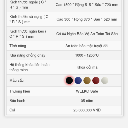
Kích thước ngoài ( C *
Cao 1500 * Rộng 515 * Sâu * 720 mm
R * S ) mm
Kích thước sử dụng ( C
Cao 300 * Rộng 370 * Sâu * 520 mm
* R * S ) mm
Kích thước ngăn kéo (
Có 04 Ngăn Bảo Vệ An Toàn Tài Sản
C * R * S ) mm
Tính năng
An toàn bảo mật tuyệt đối
Khả năng chống cháy
1000 - 1200°C
Hệ thống khóa liên hoàn
Khoá đổi mã
thông minh
Đen
Xanh
Nâu
Đỏ
Trắng
Mầu sắc
Thương hiệu
WELKO Safe
Bảo hành
05 năm
Giá
25,000,000 VNĐ