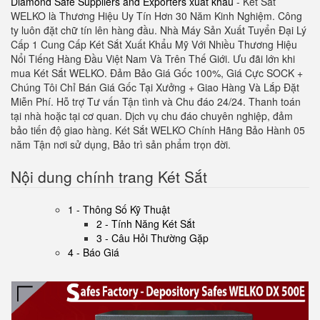
Diamond Safe Suppliers and Exporters xuất khẩu
- Két Sắt
WELKO là Thương Hiệu Uy Tín Hơn 30 Năm Kinh Nghiệm. Công
ty luôn đặt chữ tín lên hàng đầu. Nhà Máy Sản Xuất Tuyển Đại Lý
Cấp 1 Cung Cấp Két Sắt Xuất Khẩu Mỹ Với Nhiều Thương Hiệu
Nổi Tiếng Hàng Đầu Việt Nam Và Trên Thế Giới. Ưu đãi lớn khi
mua Két Sắt WELKO. Đảm Bảo Giá Gốc 100%, Giá Cực SOCK +
Chúng Tôi Chỉ Bán Giá Gốc Tại Xưởng + Giao Hàng Và Lắp Đặt
Miễn Phí. Hỗ trợ Tư vấn Tận tình và Chu đáo 24/24. Thanh toán
tại nhà hoặc tại cơ quan. Dịch vụ chu đáo chuyên nghiệp, đảm
bảo tiến độ giao hàng. Két Sắt WELKO Chính Hãng Bảo Hành 05
năm Tận nơi sử dụng, Bảo trì sản phẩm trọn đời
.
Nội dung chính trang Két Sắt
1 - Thông Số Kỹ Thuật
2 - Tính Năng Két Sắt
3 - Câu Hỏi Thường Gặp
4 - Báo Giá