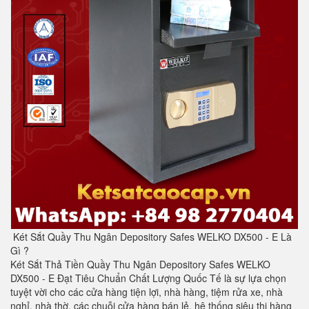
Két Sắt Quầy Thu Ngân Depository Safes WELKO DX500 - E Là
Gì ?
Két Sắt Thả Tiền Quầy Thu Ngân Depository Safes WELKO
DX500 - E Đạt Tiêu Chuẩn Chất Lượng Quốc Tế là sự lựa chọn
tuyệt vời cho các cửa hàng tiện lợi, nhà hàng, tiệm rửa xe, nhà
nghỉ, nhà thờ, các chuỗi cửa hàng bán lẻ, hệ thống siêu thị hàng