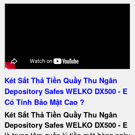
Két Sắt Thả Tiền Quầy Thu Ngân
Depository Safes WELKO DX500 - E
Có Tính Bảo Mật Cao ?
Két Sắt Thả Tiền Quầy Thu Ngân
Depository Safes WELKO DX500 - E
là trung tâm quản lý tiền mặt hàng ngày