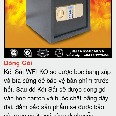
Đóng Gói
Két Sắt WELKO sẽ được bọc bằng xốp
và bìa cứng để bảo vệ bàn phím trước
hết.
Sau đó Két Sắt sẽ được đóng gói
vào hộp carton và buộc chặt bằng dây
đai, đảm bảo sản phẩm sẽ được bảo
vệ trong suốt quá trình di chuyể
n.