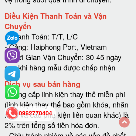
Điều Kiện Thanh Toán và Vận
Chuyển
- Thanh Toán: T/T, L/C
- Cảng: Haiphong Port, Vietnam
- Thời Gian Vận Chuyển: 30-45 ngày
sau khi hàng mẫu được chấp nhận
Dịch vụ sau bán hàng
-
Cung cấp linh kiện thay thế miễn phí
(linh kiện thay thế bao gồm khóa, nhãn
0982770404
mác và các phụ kiện liên quan khác) là
2% trên tổng số tiền hóa đơn
.
back
-
Chịu trách nhiệm về các vấn đề chất