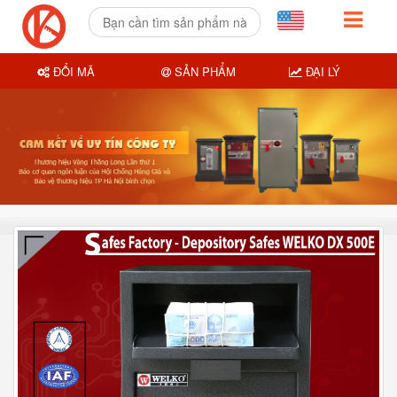
ĐỔI MÃ
SẢN PHẨM
ĐẠI LÝ