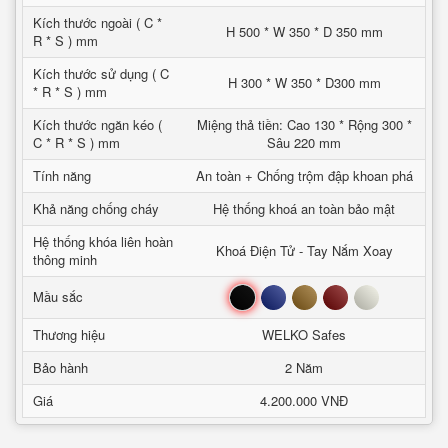
Kích thước ngoài ( C *
H 500 * W 350 * D 350 mm
R * S ) mm
Kích thước sử dụng ( C
H 300 * W 350 * D300 mm
* R * S ) mm
Kích thước ngăn kéo (
Miệng thả tiền: Cao 130 * Rộng 300 *
C * R * S ) mm
Sâu 220 mm
Tính năng
An toàn + Chống trộm đập khoan phá
Khả năng chống cháy
Hệ thống khoá an toàn bảo mật
Hệ thống khóa liên hoàn
Khoá Điện Tử - Tay Nắm Xoay
thông minh
Đen
Xanh
Nâu
Đỏ
Trắng
Mầu sắc
Thương hiệu
WELKO Safes
Bảo hành
2 Năm
Giá
4.200.000 VNĐ