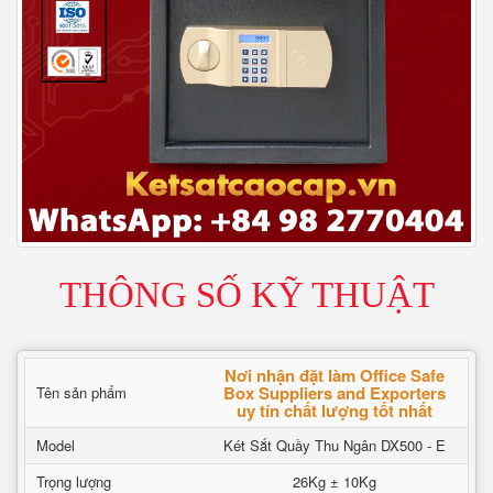
THÔNG SỐ KỸ THUẬT
Nơi nhận đặt làm Office Safe
Box Suppliers and Exporters
Tên sản phẩm
uy tín chất lượng tốt nhất
Model
Két Sắt Quầy Thu Ngân DX500 - E
Trọng lượng
26Kg ± 10Kg