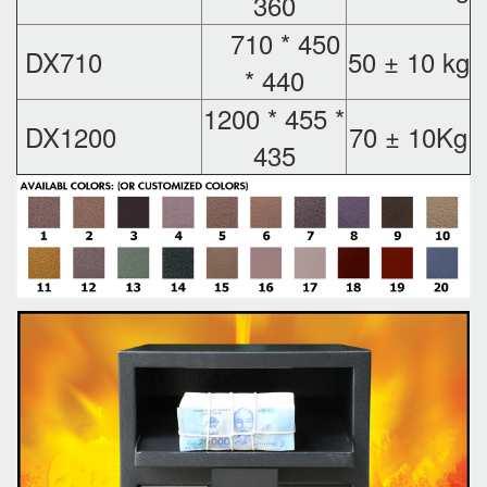
360
710 * 450
DX710
50 ± 10 kg
* 440
1200 * 455 *
DX1200
70 ± 10Kg
435