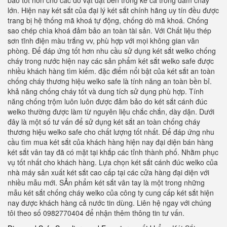
bảo tốt hơn cho các đồ vật đặt bên trong kể cả trong đám cháy
lớn. Hiện nay két sắt của đại lý két sắt chính hãng uy tín đều được
trang bị hệ thống mã khoá tự động, chống dò mã khoá. Chống
sao chép chìa khoá đảm bảo an toàn tài sản. Với Chất liệu thép
sơn tĩnh điện màu trắng vv, phù hợp với mọi không gian văn
phòng. Để đáp ứng tốt hơn nhu cầu sử dụng két sắt welko chống
cháy trong nước hiện nay các sản phẩm két sắt welko safe được
nhiều khách hàng tìm kiếm. đặc điểm nổi bật của két sắt an toàn
chống cháy thương hiệu welko safe là tính năng an toàn bền bỉ.
khả năng chống cháy tốt và dung tích sử dụng phù hợp. Tính
năng chống trộm luôn luôn được đảm bảo do két sắt cánh đúc
welko thường được làm từ nguyên liệu chắc chắn, dày dặn. Dưới
đây là một số tư vấn để sử dụng két sắt an toàn chống cháy
thương hiệu welko safe cho chất lượng tốt nhất. Để đáp ứng nhu
cầu tìm mua két sắt của khách hàng hiện nay đại diện bán hàng
két sắt vân tay đã có mặt tại khắp các tỉnh thành phố. Nhằm phục
vụ tốt nhất cho khách hàng. Lựa chọn két sắt cánh đúc welko của
nhà máy sản xuất két sắt cao cấp tại các cửa hàng đại diện với
nhiều mẫu mới. SẢn phẩm két sắt vân tay là một trong những
mẫu két sắt chống cháy welko của công ty cung cấp két sắt hiện
nay được khách hàng cả nước tin dùng. Liên hệ ngay với chúng
tôi theo số 0982770404 để nhận thêm thông tin tư vấn.