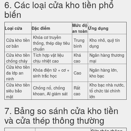
6. Các loại cửa kho tiền phổ
biến
Mức độ
Loại cửa
Đặc điểm
Ứng dụng
an toàn
Khóa cơ truyền
Cửa kho tiền
Trung
Kho nhỏ, quỹ tín
thống, thép dày tiêu
cơ bản
bình
dụng
chuẩn
Cửa kho tiền
Tích hợp vật liệu
Khá
Ngân hàng thương
chống cháy
chịu nhiệt cao
cao
mại
Cửa kho tiền
Khóa điện tử + cơ +
Ngân hàng lớn,
đa lớp an
Cao
sinh trắc học
kho bạc
ninh
Cửa kho tiền
Kho bạc nhà nước,
Chống nổ, chống
Rất
siêu bảo
tổ chức tài chính
khoan, AI giám sát
cao
mật
lớn
7. Bảng so sánh cửa kho tiền
và cửa thép thông thường