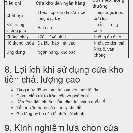
Cửa thép thông
Tiêu chí
Cửa kho tiền ngân hàng
thường
Thép hợp kim đa lớp + bê
Thép hoặc inox
Chất liệu
tông đặc biệt
đơn lớp
Khả năng
Thấp – trung
Rất cao
chống phá
bình
Chống cháy
120 – 240 phút
Không ổn định
Hệ thống khóa
Đa lớp, bảo mật cao
Khóa cơ đơn giản
Nhà ở, văn
Ứng dụng
Ngân hàng, kho bạc
phòng
8. Lợi ích khi sử dụng cửa kho
tiền chất lượng cao
Tăng mức độ an toàn tài sản lên mức tối đa.
Giảm thiểu rủi ro trộm cắp và phá hoại.
Đáp ứng tiêu chuẩn kiểm định tài chính quốc tế.
Tối ưu vận hành và quản lý kho tiền.
Gia tăng uy tín của tổ chức tài chính.
9. Kinh nghiệm lựa chọn cửa