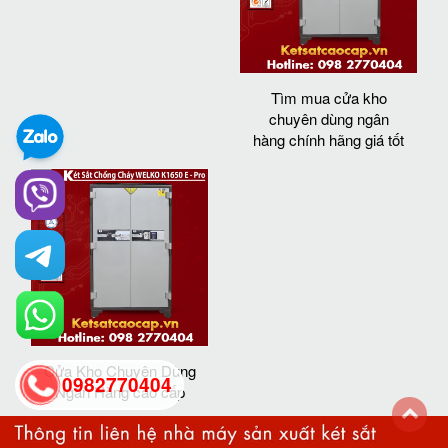
Tìm mua cửa kho
chuyên dùng ngân
hàng chính hãng giá tốt
Cửa Kho Chuyên Dùng
0982770404
Ngân Hàng cao cấp
back