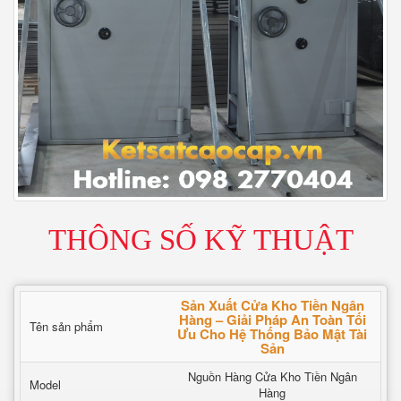
THÔNG SỐ KỸ THUẬT
Sản Xuất Cửa Kho Tiền Ngân
Hàng – Giải Pháp An Toàn Tối
Tên sản phẩm
Ưu Cho Hệ Thống Bảo Mật Tài
Sản
Nguồn Hàng Cửa Kho Tiền Ngân
Model
Hàng