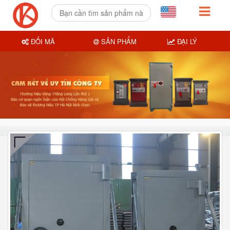
ĐỔI MÃ
SẢN PHẨM
ĐẠI LÝ