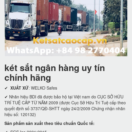
két sắt ngân hàng uy tín
chính hãng
✔
XUẤT XỨ
: WELKO Safes
✔ Nhãn hiệu BDI đã được bảo hộ tại Việt nam do CỤC SỞ HỮU
TRÍ TUỆ CẤP TỪ NĂM 2009 (được Cục Sở Hữu Trí Tuệ cấp theo
quyết định số 3737/QĐ-SHTT ngày 24/2/2009 Chứng nhận nhãn
hiệu số: 120132)
Sản phẩm sản xuất theo tiêu chuẩn Quốc tế:
✔ SGS Iso 9001:2015