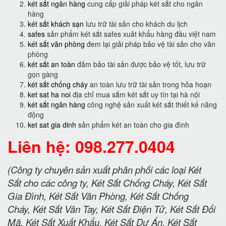
két sắt ngân hàng
cung cấp giải pháp két sắt cho ngân
hàng
két sắt khách sạn
lưu trữ tài sản cho khách du lịch
safes
sản phẩm két sắt safes xuât khẩu hàng đầu việt nam
két sắt văn phòng
đem lại giải pháp bảo vệ tài sản cho văn
phòng
két sắt an toàn
đảm bảo tài sản được bảo vệ tốt, lưu trữ
gọn gàng
két sắt chống cháy
an toàn lưu trữ tài sản trong hỏa hoạn
ket sat ha noi
địa chỉ mua sắm két sắt uy tín tại hà nội
két sắt ngân hàng
công nghệ sản xuất két sắt thiết kế năng
động
ket sat gia dinh
sản phẩm két an toàn cho gia đình
Liên hệ: 098.277.0404
(Công ty chuyên sản xuất phân phối các loại Két
Sắt cho các công ty, Két Sắt Chống Cháy, Két Sắt
Gia Đình, Két Sắt Văn Phòng, Két Sắt Chống
Cháy, Két Sắt Vân Tay, Két Sắt Điện Tử, Két Sắt Đổi
Mã, Két Sắt Xuất Khẩu, Két Sắt Dự Án, Két Sắt