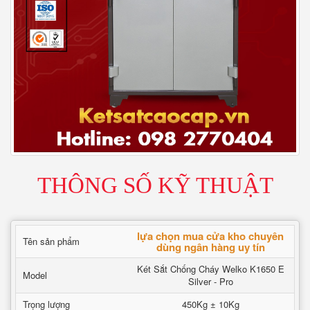
THÔNG SỐ KỸ THUẬT
lựa chọn mua cửa kho chuyên
Tên sản phẩm
dùng ngân hàng uy tín
Két Sắt Chống Cháy Welko K1650 E
Model
Silver - Pro
Trọng lượng
450Kg ± 10Kg