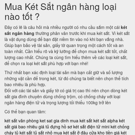
Mua Két Sắt ngân hàng loại
nào tốt ?
Đây có lẽ là câu hỏi mà nhiều người có nhu cầu sắm một cái
két
sắt ngân hàng
thường phân vân trước khi mua két sắt. Vì két sắt
là vật dụng dùng để bạn đặt niềm tin vào nó khi bạn vắng nhà.
Giúp bạn bảo vệ tài sản, giấy tờ quan trọng một cách tốt và an
toàn nhất. Cần hiểu rõ và kỹ lưỡng để chọn mua két sắt tốt, chất
lượng cao nhất. Chúng ta cùng tìm hiểu thêm về các loại két sắt,
để chọn ra loại két sắt phù hợp với bạn nhé!
Thứ nhất bạn xác định loại tài sản mà bạn cất giữ và số lượng
những vật cần để trong két, từ đó chúng ta biết nên chọn thể tích
bao nhiêu là phù hợp.
Đối với các tài sản và giấy tờ có giá trị cao thì nên chọn dòng két
sắt gia đình chuyên dùng chống trộm, có chống cháy với loại
ngân hàng điện tử và trọng lượng tối thiểu 100kg trở lên
Có thể bạn quan tâm:
két sắt văn phòng
ket sat gia dinh
mua két sắt
két sắt alpha
két
sắt giá bao nhiêu
giá tủ đựng hồ sơ
két sắt điện tử mini
két chống
cháy
tủ két sắt
tủ sắt nhỏ
mua két sắt ở đâu
cửa kho tiền
giá két