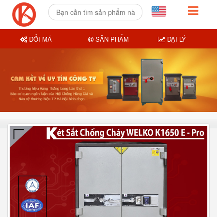
ĐỔI MÃ
SẢN PHẨM
ĐẠI LÝ