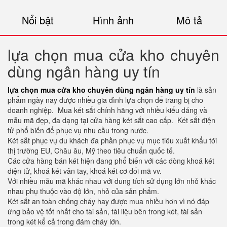
Nổi bật
Hình ảnh
Mô tả
lựa chọn mua cửa kho chuyên
dùng ngân hàng uy tín
lựa chọn mua cửa kho chuyên dùng ngân hàng uy tín
là sản
phẩm ngày nay được nhiều gia đình lựa chọn để trang bị cho
doanh nghiệp. Mua két sắt chính hãng với nhiều kiểu dáng và
mẫu mã đẹp, đa dạng tại cửa hàng két sắt cao cấp. Két sắt điện
tử phổ biến để phục vụ nhu cầu trong nước.
Két sắt phục vụ du khách đa phần phục vụ mục tiêu xuất khẩu tới
thị trường EU, Châu âu, Mỹ theo tiêu chuẩn quốc tế.
Các cửa hàng bán két hiện đang phổ biến với các dòng khoá két
điện tử, khoá két vân tay, khoá két cơ đổi mã vv.
Với nhiều mẫu mã khác nhau với dung tích sử dụng lớn nhỏ khác
nhau phụ thuộc vào độ lớn, nhỏ của sản phẩm.
Két sắt an toàn chống cháy hay được mua nhiều hơn vì nó đáp
ứng bảo vệ tốt nhất cho tài sản, tài liệu bên trong két, tài sản
trong két kể cả trong đám cháy lớn.