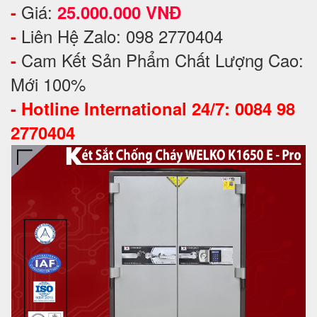
Giá:
-
25.000.000 VNĐ
Liên Hệ Zalo: 098 2770404
-
Cam Kết Sản Phẩm Chất Lượng Cao:
-
Mới 100%
-
Hotline International 24/7: 0084 98
2770404