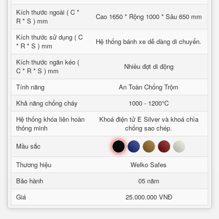
Kích thước ngoài ( C *
Cao 1650 * Rộng 1000 * Sâu 650 mm
R * S ) mm
Kích thước sử dụng ( C
Hệ thống bánh xe dễ dàng di chuyển.
* R * S ) mm
Kích thước ngăn kéo (
Nhiều đợt di động
C * R * S ) mm
Tính năng
An Toàn Chống Trộm
Khả năng chống cháy
1000 - 1200°C
Hệ thống khóa liên hoàn
Khoá điện tử E Silver và khoá chìa
thông minh
chống sao chép.
Đen
Xanh
Nâu
Đỏ
Trắng
Mầu sắc
Thương hiệu
Welko Safes
Bảo hành
05 năm
Giá
25.000.000 VNĐ