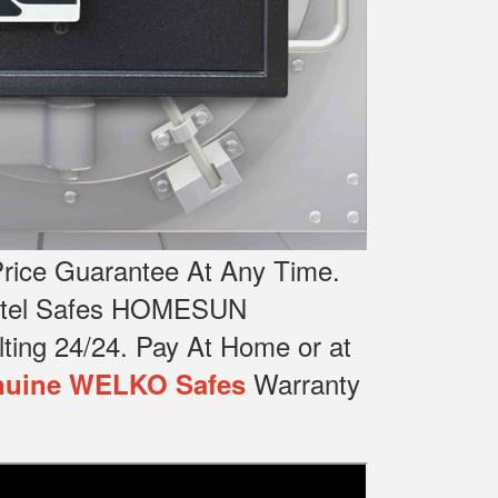
rice Guarantee At Any Time.
Hotel Safes HOMESUN
ting 24/24.
Pay At Home or at
Warranty
uine WELKO Safes