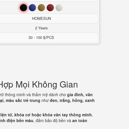
Đen
Xanh
Nâu
Đỏ
Trắng
HOMESUN
2 Years
30 - 100 $/PCS
 Hợp Mọi Không Gian
u trữ thông minh và thẩm mỹ dành cho
gia đình, văn
ại, màu sắc trẻ trung
như
đen, trắng, hồng, xanh
iện tử, khóa cơ hoặc khóa vân tay thông minh
,
ĩnh điện bền màu
, đảm bảo độ bền và
an toàn