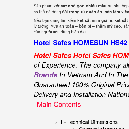
Sản phẩm
két sắt nhỏ gọn nhiều màu
rất phù hợp
có thể dễ dàng đặt
trong tủ quần áo, bàn làm vi
Nếu bạn đang tìm kiếm
két sắt mini giá rẻ, két s
lý tưởng. Vừa
an toàn – bền bỉ – thẩm mỹ cao
, s
của người tiêu dùng hiện đại.
Hotel Safes HOMESUN HS42 Z
Hotel Safes Hotel Safes H
of Experience.
The company alwa
Brands
In Vietnam And In The
Guaranteed 100% Original Pric
Delivery and Installation Natio
Main Contents
1 - Technical Dimensions