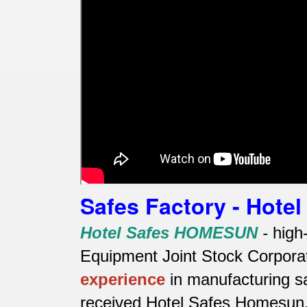
Safes Factory - Hot
Hotel Safes HOMESUN
-
high
Equipment Joint Stock Corporat
experience
in manufacturing s
received Hotel Safes Homesun, 