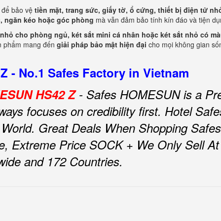
 để bảo vệ
tiền mặt, trang sức, giấy tờ, ổ cứng, thiết bị điện tử nh
ệc, ngăn kéo hoặc góc phòng
mà vẫn đảm bảo tính kín đáo và tiện dụ
ắt nhỏ cho phòng ngủ, két sắt mini cá nhân hoặc két sắt nhỏ có màu
ản phẩm mang đến
giải pháp bảo mật hiện đại
cho mọi không gian sốn
 - No.1 Safes Factory in Vietnam
OMESUN HS42 Z
- Safes HOMESUN is a Pre
ys focuses on credibility first.
Hotel Sa
 World.
Great Deals When Shopping Safe
e, Extreme Price SOCK + We Only Sell At F
nwide and 172 Countries.