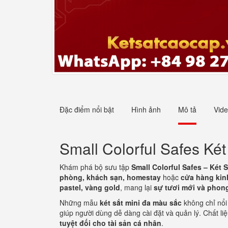
Đặc điểm nổi bật
Hình ảnh
Mô tả
Vid
Small Colorful Safes K
Khám phá bộ sưu tập
Small Colorful Safes – Két
phòng, khách sạn, homestay
hoặc
cửa hàng kin
pastel, vàng gold
, mang lại
sự tươi mới và phon
Những mẫu
két sắt mini đa màu sắc
không chỉ nổi
giúp người dùng dễ dàng cài đặt và quản lý. Chất li
tuyệt đối cho tài sản cá nhân
.