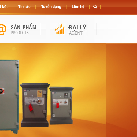
 két
Tin tức
Tuyển dụng
Liên hệ