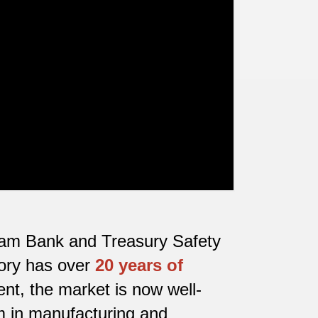
etnam Bank and Treasury Safety
tory has over
20 years of
nt, the market is now well-
m in manufacturing and