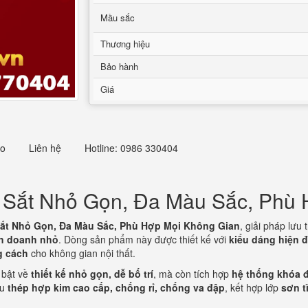
Mầu sắc
Thương hiệu
Bảo hành
Giá
eo
Liên hệ
Hotline: 0986 330404
ét Sắt Nhỏ Gọn, Đa Màu Sắc, Phù
 Sắt Nhỏ Gọn, Đa Màu Sắc, Phù Hợp Mọi Không Gian
, giải pháp lư
h doanh nhỏ
. Dòng sản phẩm này được thiết kế với
kiểu dáng hiện đ
g cách
cho không gian nội thất.
 bật về
thiết kế nhỏ gọn, dễ bố trí
, mà còn tích hợp
hệ thống khóa đ
ệu
thép hợp kim cao cấp, chống rỉ, chống va đập
, kết hợp lớp
sơn t