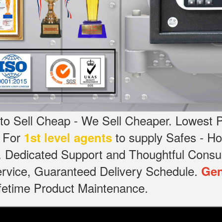
o Sell Cheap - We Sell Cheaper.
Lowest P
g For
to supply Safes - 
1st level agents
.
Dedicated
Support and Thoughtful Consul
service, Guaranteed Delivery Schedule.
Gen
Lifetime Product Maintenance.