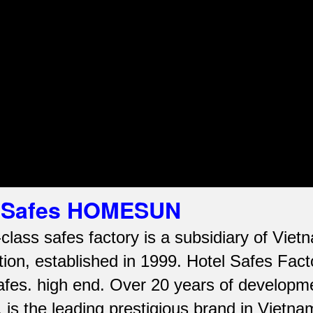
el Safes HOMESUN
-class safes factory is a subsidiary of Vi
ion, established in 1999. Hotel Safes Fac
afes.
high end.
Over 20 years of developme
is the leading prestigious brand in Vietna