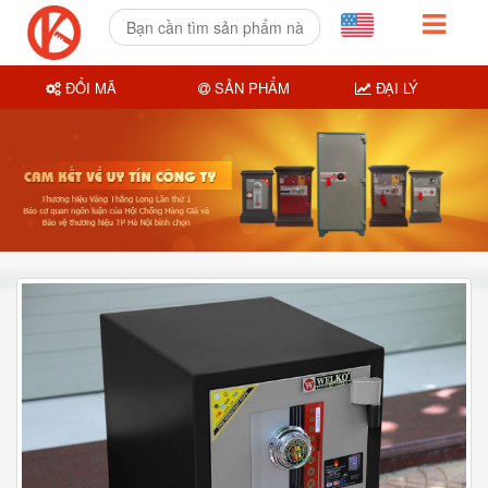
ĐỔI MÃ
SẢN PHẨM
ĐẠI LÝ