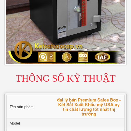
THÔNG SỐ KỸ THUẬT
đại lý bán Premium Safes Box -
Két Sắt Xuất Khẩu mỹ USA uy
Tên sản phẩm
tín chất lượng tốt nhất thị
trường
Model