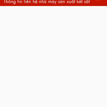
back
to
top