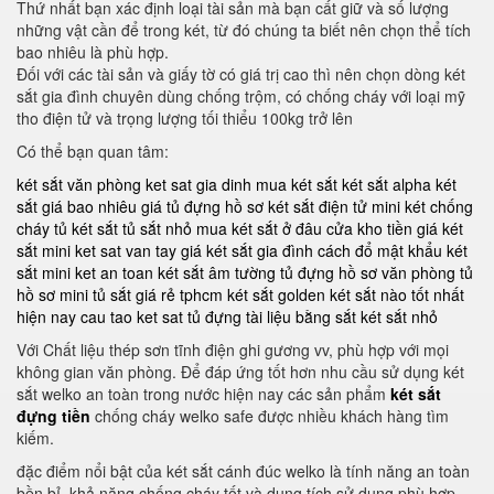
Thứ nhất bạn xác định loại tài sản mà bạn cất giữ và số lượng
những vật cần để trong két, từ đó chúng ta biết nên chọn thể tích
bao nhiêu là phù hợp.
Đối với các tài sản và giấy tờ có giá trị cao thì nên chọn dòng két
sắt gia đình chuyên dùng chống trộm, có chống cháy với loại mỹ
tho điện tử và trọng lượng tối thiểu 100kg trở lên
Có thể bạn quan tâm:
két sắt văn phòng
ket sat gia dinh
mua két sắt
két sắt alpha
két
sắt giá bao nhiêu
giá tủ đựng hồ sơ
két sắt điện tử mini
két chống
cháy
tủ két sắt
tủ sắt nhỏ
mua két sắt ở đâu
cửa kho tiền
giá két
sắt mini
ket sat van tay
giá két sắt gia đình
cách đổ mật khẩu két
sắt mini
ket an toan
két sắt âm tường
tủ đựng hồ sơ văn phòng
tủ
hồ sơ mini
tủ sắt giá rẻ tphcm
két sắt golden
két sắt nào tốt nhất
hiện nay
cau tao ket sat
tủ đựng tài liệu bằng sắt
két sắt nhỏ
Với Chất liệu thép sơn tĩnh điện ghi gương vv, phù hợp với mọi
không gian văn phòng. Để đáp ứng tốt hơn nhu cầu sử dụng két
sắt welko an toàn trong nước hiện nay các sản phẩm
két sắt
đựng tiền
chống cháy welko safe được nhiều khách hàng tìm
kiếm.
đặc điểm nổi bật của két sắt cánh đúc welko là tính năng an toàn
bền bỉ. khả năng chống cháy tốt và dung tích sử dụng phù hợp.