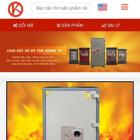
ĐỔI MÃ
SẢN PHẨM
ĐẠI LÝ