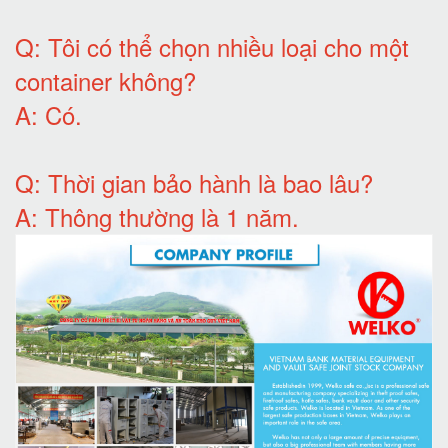
Q:
Tôi có thể chọn nhiều loại cho một
container không
?
A:
Có
.
Q: T
hời gian bảo hành
là bao lâu?
A: Thông thường là 1 năm.