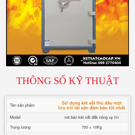
THÔNG SỐ KỸ THUẬT
Sử dụng két sắt thủ dầu một
Tên sản phẩm
lưu trữ tài sản đảm bảo tốt nhất
Model
nơi bán két sắt đắk nông uy tín
Trọng lượng
700 ± 10Kg