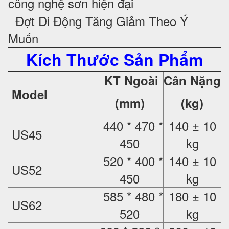
công nghệ sơn hiện đại
Đợt Di Động Tăng Giảm Theo Ý
Muốn
Kích Thước Sản Phẩm
KT Ngoài
Cân Nặng
Model
(mm)
(kg)
440 * 470 *
140 ± 10
US45
450
kg
520 * 400 *
140 ± 10
US52
450
kg
585 * 480 *
180 ± 10
US62
520
kg