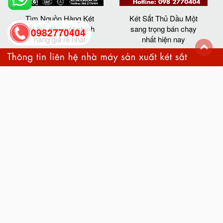
Tìm Nguồn Hàng Két
Két Sắt Thủ Dầu Một
sắt thủ dầu một chính
sang trọng bán chạy
0982770404
hãng giá rẻ nhất
nhất hiện nay
back
to
top