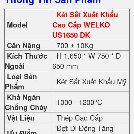
Két Sắt Xuất Khẩu
Model
Cao Cấp WELKO
US1650 DK
700 ± 10Kg
Cân Nặng
H 1.650 * W 750 * D
Kích Thước
650 mm
Ngoài
Loại Sản
Két Sắt Xuất Khẩu Mỹ
Phẩm
Khả Ngăn
1000 - 1200°C
Chống Cháy
Thép Cao Cấp
Vật Liệu
Đợt Di Động Tăng
Ưu Điểm