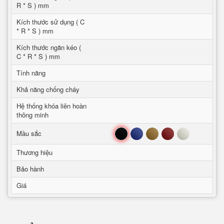
R * S ) mm
Kích thước sử dụng ( C
* R * S ) mm
Kích thước ngăn kéo (
C * R * S ) mm
Tính năng
Khả năng chống cháy
Hệ thống khóa liên hoàn
thông minh
Đen
Xanh
Nâu
Đỏ
Trắng
Mầu sắc
Thương hiệu
Bảo hành
Giá