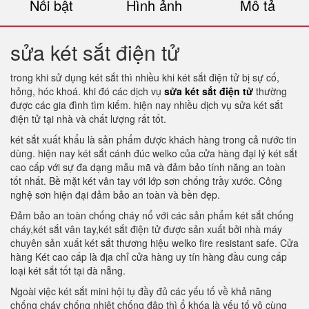
Nổi bật
Hình ảnh
Mô tả
sửa két sắt điện tử
trong khi sử dụng két sắt thì nhiều khi két sắt điện tử bị sự cố,
hỏng, hóc khoá. khi đó các dịch vụ
sửa két sắt điện tử
thường
được các gia đình tìm kiếm. hiện nay nhiều dịch vụ sửa két sắt
điện tử tại nhà và chất lượng rất tốt.
két sắt xuất khẩu là sản phẩm được khách hàng trong cả nước tin
dùng. hiện nay két sắt cánh đúc welko của cửa hàng đại lý két sắt
cao cấp với sự đa dạng mẫu mã và đảm bảo tính năng an toàn
tốt nhất. Bề mặt két vân tay với lớp sơn chống trầy xước. Công
nghệ sơn hiện đại đảm bảo an toàn và bền đẹp.
Đảm bảo an toàn chống cháy nổ với các sản phẩm két sắt chống
cháy,két sắt vân tay,két sắt điện tử được sản xuất bởi nhà máy
chuyên sản xuất két sắt thương hiệu welko fire resistant safe. Cửa
hàng Két cao cấp là địa chỉ cửa hàng uy tín hàng đầu cung cấp
loại két sắt tốt tại đà nẵng.
Ngoài việc két sắt mini hội tụ đầy đủ các yếu tố về khả năng
chống cháy chống nhiệt chống đập thì ổ khóa là yếu tố vô cùng