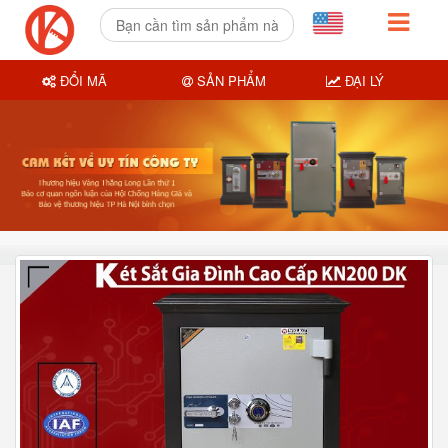
ĐỔI MÃ
SẢN PHẨM
ĐẠI LÝ