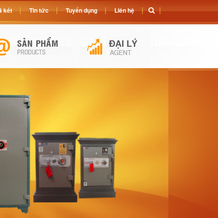
 két
Tin tức
Tuyển dụng
Liên hệ