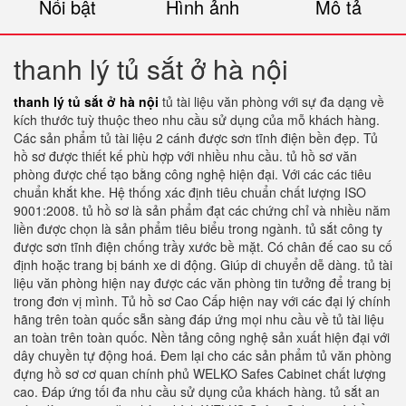
Nổi bật
Hình ảnh
Mô tả
thanh lý tủ sắt ở hà nội
thanh lý tủ sắt ở hà nội
tủ tài liệu văn phòng với sự đa dạng về
kích thước tuỳ thuộc theo nhu cầu sử dụng của mỗ khách hàng.
Các sản phẩm tủ tài liệu 2 cánh được sơn tĩnh điện bền đẹp. Tủ
hồ sơ được thiết kế phù hợp với nhiều nhu cầu. tủ hồ sơ văn
phòng được chế tạo bằng công nghệ hiện đại. Với các các tiêu
chuẩn khắt khe. Hệ thống xác định tiêu chuẩn chất lượng ISO
9001:2008. tủ hồ sơ là sản phẩm đạt các chứng chỉ và nhiều năm
liền được chọn là sản phẩm tiêu biểu trong ngành. tủ sắt công ty
được sơn tĩnh điện chống trầy xước bề mặt. Có chân đế cao su cố
định hoặc trang bị bánh xe di động. Giúp di chuyển dễ dàng. tủ tài
liệu văn phòng hiện nay được các văn phòng tin tưởng để trang bị
trong đơn vị mình. Tủ hồ sơ Cao Cấp hiện nay với các đại lý chính
hãng trên toàn quốc sẵn sàng đáp ứng mọi nhu cầu về tủ tài liệu
an toàn trên toàn quốc. Nền tảng công nghệ sản xuất hiện đại với
dây chuyền tự động hoá. Đem lại cho các sản phẩm tủ văn phòng
đựng hồ sơ cơ quan chính phủ WELKO Safes Cabinet chất lượng
cao. Đáp ứng tối đa nhu cầu sử dụng của khách hàng. tủ sắt an