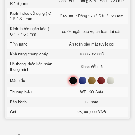
Cao 1500 * Rộng 515 * Sâu * 720 mm
R * S ) mm
Kích thước sử dụng ( C
Cao 300 * Rộng 370 * Sâu * 520 mm
* R * S ) mm
Kích thước ngăn kéo (
có 04 ngăn bảo vệ an toàn tài sản
C * R * S ) mm
Tính năng
An toàn bảo mật tuyệt đối
Khả năng chống cháy
1000 - 1200°C
Hệ thống khóa liên hoàn
Khoá đổi mã
thông minh
Đen
Xanh
Nâu
Đỏ
Trắng
Mầu sắc
Thương hiệu
WELKO Safe
Bảo hành
05 năm
Giá
25,000,000 VNĐ