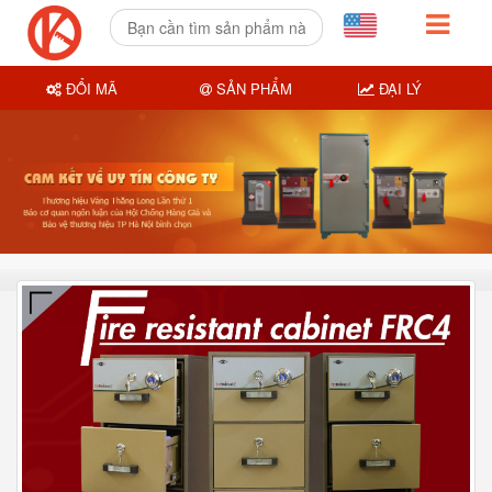
ĐỔI MÃ
SẢN PHẨM
ĐẠI LÝ