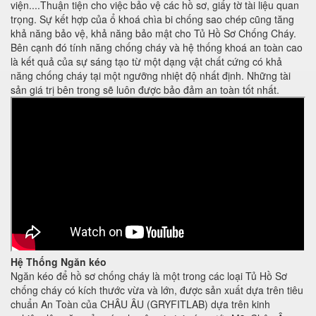
viện....Thuận tiện cho việc bảo vệ các hồ sơ, giấy tờ tài liệu quan
trọng. Sự kết hợp của ổ khoá chìa bi chống sao chép cũng tăng
khả năng bảo vệ, khả năng bảo mật cho Tủ Hồ Sơ Chống Cháy.
Bên cạnh đó tính năng chống cháy và hệ thống khoá an toàn cao
là kết quả của sự sáng tạo từ một dạng vật chất cứng có khả
năng chống cháy tại một ngưỡng nhiệt độ nhất định. Những tài
sản giá trị bên trong sẽ luôn được bảo đảm an toàn tốt nhất.
Hệ Thống Ngăn kéo
Ngăn kéo để hồ sơ chống cháy là một trong các loại Tủ Hồ Sơ
chống cháy có kích thước vừa và lớn, được sản xuất dựa trên tiêu
chuẩn An Toàn của CHÂU ÂU (GRYFITLAB) dựa trên kinh