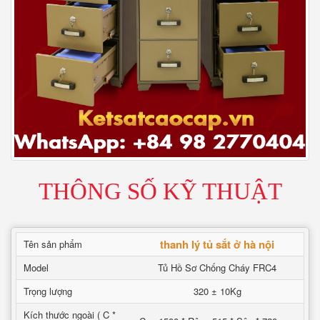
THÔNG SỐ KỸ THUẬT
thanh lý tủ sắt ở hà nội
Tên sản phẩm
Model
Tủ Hồ Sơ Chống Cháy FRC4
Trọng lượng
320 ± 10Kg
Kích thước ngoài ( C *