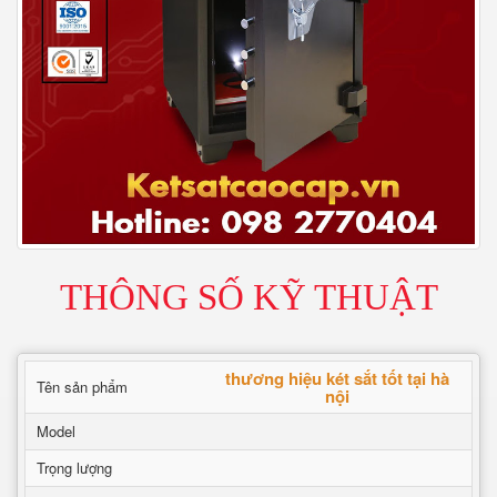
THÔNG SỐ KỸ THUẬT
thương hiệu két sắt tốt tại hà
Tên sản phẩm
nội
Model
Trọng lượng