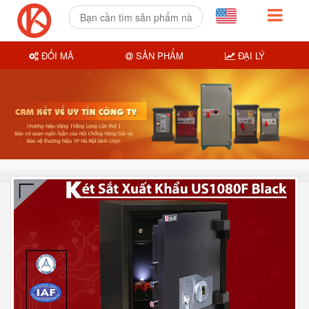
ĐỔI MÃ
SẢN PHẨM
ĐẠI LÝ