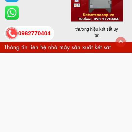
thương hiệu két sắt uy
0982770404
tín
back
to
top