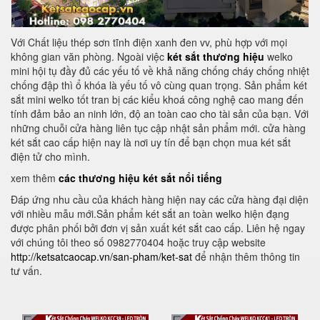
Với Chất liệu thép sơn tĩnh điện xanh đen vv, phù hợp với mọi
không gian văn phòng. Ngoài việc
két sắt thương hiệu
welko
mini hội tụ đầy đủ các yếu tố về khả năng chống cháy chống nhiệt
chống đập thì ổ khóa là yếu tố vô cùng quan trọng. Sản phẩm két
sắt mini welko tốt tran bị các kiểu khoá công nghệ cao mang đến
tính đảm bảo an ninh lớn, độ an toàn cao cho tài sản của bạn. Với
những chuỗi cửa hàng liên tục cập nhật sản phẩm mới. cửa hàng
két sắt cao cấp hiện nay là nơi uy tín để bạn chọn mua két sắt
điện tử cho mình.
xem thêm
các thương hiệu két sắt nổi tiếng
Đáp ứng nhu cầu của khách hàng hiện nay các cửa hàng đại diện
với nhiều mẫu mới.Sản phẩm két sắt an toàn welko hiện đạng
được phân phối bởi đơn vị sản xuất két sắt cao cấp. Liên hệ ngay
với chúng tôi theo số 0982770404 hoặc truy cập website
http://ketsatcaocap.vn/san-pham/ket-sat
để nhận thêm thông tin
tư vấn.