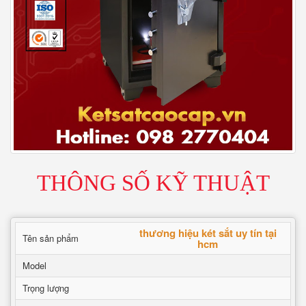
THÔNG SỐ KỸ THUẬT
thương hiệu két sắt uy tín tại
Tên sản phẩm
hcm
Model
Trọng lượng