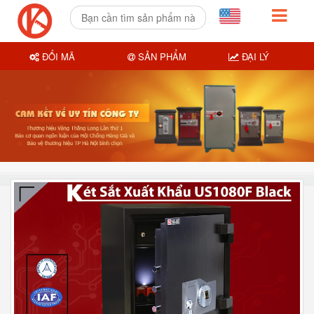
ĐỔI MÃ
SẢN PHẨM
ĐẠI LÝ