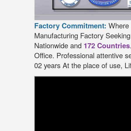
Where t
Factory Commitment:
Manufacturing Factory Seekin
Nationwide and
172 Countries
Office.
Professional attentive 
02 years At the place of use, 