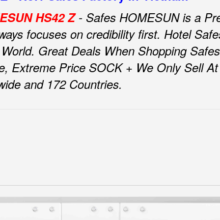
OMESUN HS42 Z
- Safes HOMESUN is a Pre
ys focuses on credibility first.
Hotel Sa
 World.
Great Deals When Shopping Safe
e, Extreme Price SOCK + We Only Sell At F
nwide and 172 Countries.