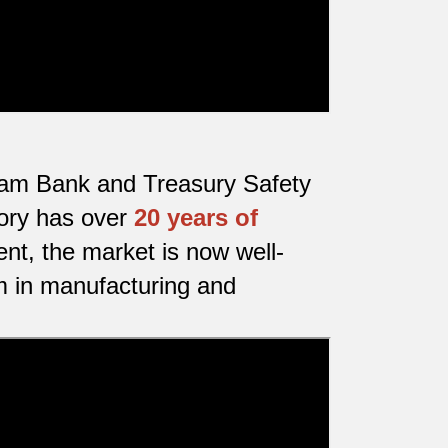
etnam Bank and Treasury Safety
tory has over
20 years of
nt, the market is now well-
m in manufacturing and