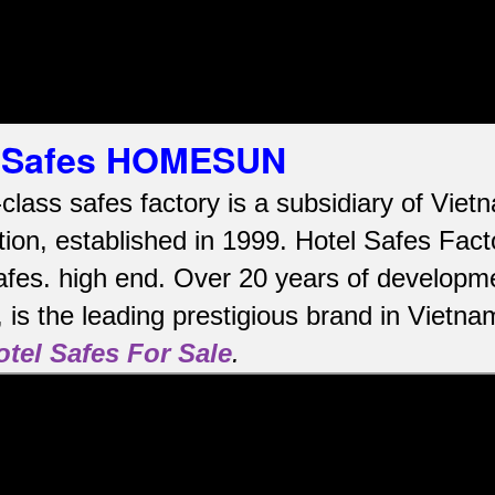
el Safes HOMESUN
-class safes factory is a subsidiary of Vi
ion, established in 1999. Hotel Safes Fac
afes.
high end.
Over 20 years of developme
is the leading prestigious brand in Vietna
otel Safes For Sale
.