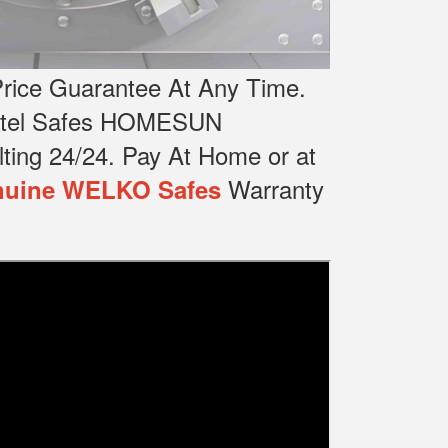
rice Guarantee At Any Time.
Hotel Safes HOMESUN
ting 24/24.
Pay At Home or at
Warranty
uine WELKO Safes