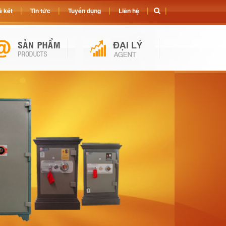
 két
Tin tức
Tuyển dụng
Liên hệ