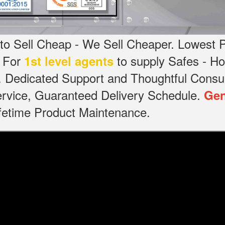
o Sell Cheap - We Sell Cheaper.
Lowest P
g For
to supply Safes - 
1st level agents
.
Dedicated
Support and Thoughtful Consul
service, Guaranteed Delivery Schedule.
Gen
Lifetime Product Maintenance.