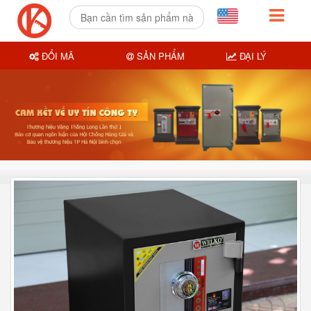
ĐỔI MÃ
SẢN PHẨM
ĐẠI LÝ