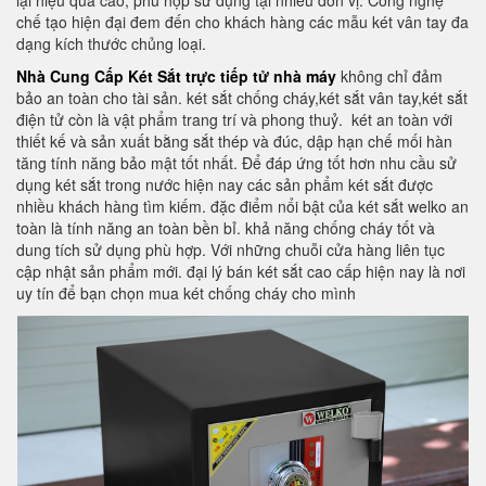
lại hiệu quả cao, phù hợp sử dụng tại nhiều đơn vị. Công nghệ
chế tạo hiện đại đem đến cho khách hàng các mẫu két vân tay đa
dạng kích thước chủng loại.
Nhà Cung Cấp Két Sắt trực tiếp tử nhà máy
không chỉ đảm
bảo an toàn cho tài sản. két sắt chống cháy,két sắt vân tay,két sắt
điện tử còn là vật phẩm trang trí và phong thuỷ.
két an toàn với
thiết kế và sản xuất bằng sắt thép và đúc, dập hạn chế mối hàn
tăng tính năng bảo mật tốt nhất. Để đáp ứng tốt hơn nhu cầu sử
dụng két sắt trong nước hiện nay các sản phẩm két sắt được
nhiều khách hàng tìm kiếm. đặc điểm nổi bật của két sắt welko an
toàn là tính năng an toàn bền bỉ. khả năng chống cháy tốt và
dung tích sử dụng phù hợp. Với những chuỗi cửa hàng liên tục
cập nhật sản phẩm mới. đại lý bán két sắt cao cấp hiện nay là nơi
uy tín để bạn chọn mua két chống cháy cho mình