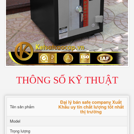
THÔNG SỐ KỸ THUẬT
Đại lý bán safe company Xuất
Khẩu uy tín chất lượng tốt nhất
Tên sản phẩm
thị trường
Model
Trọng lượng