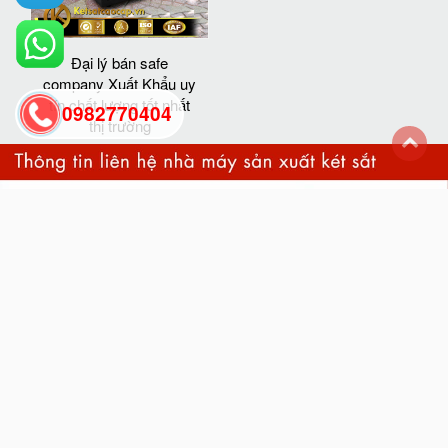
Đại lý bán safe
company Xuất Khẩu uy
tín chất lượng tốt nhất
0982770404
thị trường
back
to
top