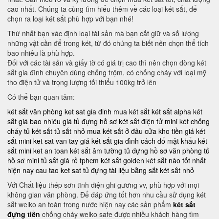
cao nhất. Chúng ta cùng tìm hiểu thêm về các loại két sắt, để
chọn ra loại két sắt phù hợp với bạn nhé!
Thứ nhất bạn xác định loại tài sản mà bạn cất giữ và số lượng
những vật cần để trong két, từ đó chúng ta biết nên chọn thể tích
bao nhiêu là phù hợp.
Đối với các tài sản và giấy tờ có giá trị cao thì nên chọn dòng két
sắt gia đình chuyên dùng chống trộm, có chống cháy với loại mỹ
tho điện tử và trọng lượng tối thiểu 100kg trở lên
Có thể bạn quan tâm:
két sắt văn phòng
ket sat gia dinh
mua két sắt
két sắt alpha
két
sắt giá bao nhiêu
giá tủ đựng hồ sơ
két sắt điện tử mini
két chống
cháy
tủ két sắt
tủ sắt nhỏ
mua két sắt ở đâu
cửa kho tiền
giá két
sắt mini
ket sat van tay
giá két sắt gia đình
cách đổ mật khẩu két
sắt mini
ket an toan
két sắt âm tường
tủ đựng hồ sơ văn phòng
tủ
hồ sơ mini
tủ sắt giá rẻ tphcm
két sắt golden
két sắt nào tốt nhất
hiện nay
cau tao ket sat
tủ đựng tài liệu bằng sắt
két sắt nhỏ
Với Chất liệu thép sơn tĩnh điện ghi gương vv, phù hợp với mọi
không gian văn phòng. Để đáp ứng tốt hơn nhu cầu sử dụng két
sắt welko an toàn trong nước hiện nay các sản phẩm
két sắt
đựng tiền
chống cháy welko safe được nhiều khách hàng tìm