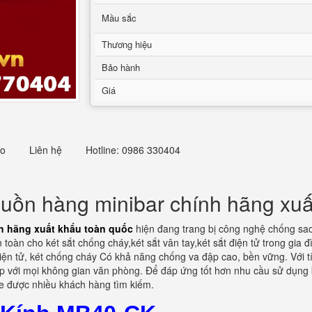
Mầu sắc
Thương hiệu
Bảo hành
Giá
eo
Liên hệ
Hotline: 0986 330404
guồn hàng minibar chính hãng xuấ
h hãng xuất khẩu toàn quốc
hiện đang trang bị công nghệ chống sao
oàn cho két sắt chống cháy,két sắt vân tay,két sắt điện tử trong gia 
ện tử, két chống cháy Có khả năng chống va đập cao, bền vững. Với tí
ợp với mọi không gian văn phòng. Để đáp ứng tốt hơn nhu cầu sử dụng ké
fe được nhiều khách hàng tìm kiếm.