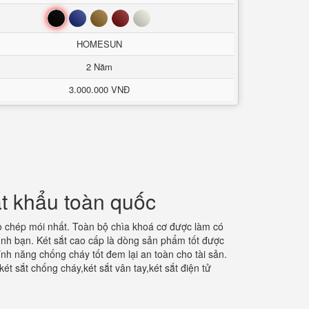
Đen
Xanh
Nâu
Đỏ
Trắng
HOMESUN
2 Năm
3.000.000 VNĐ
t khẩu toàn quốc
 chép mói nhất. Toàn bộ chìa khoá cơ được làm có
đình bạn. Két sắt cao cấp là dòng sản phẩm tốt được
nh năng chống cháy tốt đem lại an toàn cho tài sản.
t sắt chống cháy,két sắt vân tay,két sắt điện tử