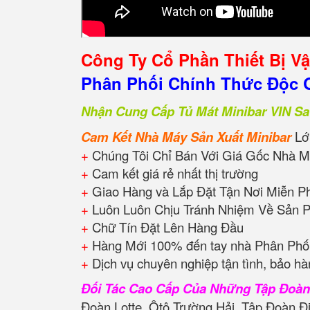
Công Ty Cổ Phần Thiết Bị V
Phân Phối Chính Thức Độc Q
Nhận Cung Cấp Tủ Mát Minibar VIN Sa
Cam Kết Nhà Máy Sản Xuất Minibar
Lớ
+
Chúng Tôi Chỉ Bán Với Giá Gốc Nhà M
+
Cam kết giá rẻ nhất thị trường
+
Giao Hàng và Lắp Đặt Tận Nơi Miễn P
+
Luôn Luôn Chịu Tránh Nhiệm Về Sản 
+
Chữ Tín Đặt Lên Hàng Đầu
+
Hàng Mới 100% đến tay nhà Phân Phối
+
Dịch vụ chuyên nghiệp tận tình, bảo hà
Đối Tác Cao Cấp Của Những Tập Đoà
Đoàn Lotte, Ôtô Trường Hải, Tập Đoàn Đ