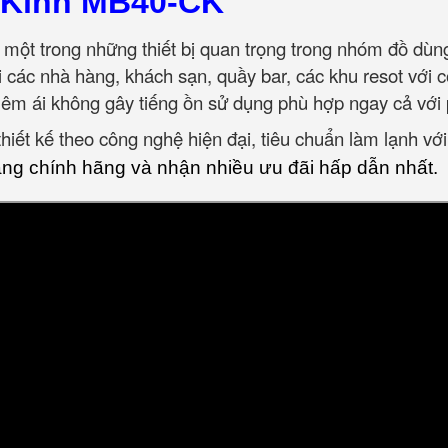
 Kính MB40-CK
 một trong những thiết bị quan trọng trong nhóm đồ dù
ới các nhà hàng, khách sạn, quầy bar, các khu resot với
êm ái không gây tiếng ồn sử dụng phù hợp ngay cả với 
iết kế theo công nghệ hiện đại, tiêu chuẩn làm lạnh với
g chính hãng và nhận nhiều ưu đãi hấp dẫn nhất.