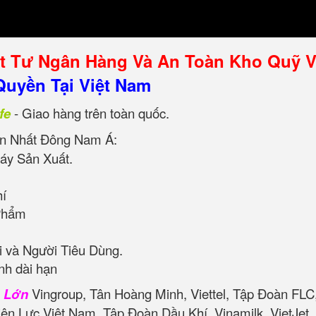
ật Tư Ngân Hàng Và An Toàn Kho Quỹ 
uyền Tại Việt Nam
fe
- Giao hàng trên toàn quốc.
n Nhất Đông Nam Á:
áy Sản Xuất.
hí
Phẩm
 và Người Tiêu Dùng.
nh dài hạn
n Lớn
Vingroup, Tân Hoàng Minh, Viettel, Tập Đoàn FLC
iện Lực Việt Nam, Tập Đoàn Dầu Khí, Vinamilk, VietJe