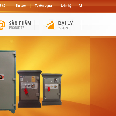
 két
Tin tức
Tuyển dụng
Liên hệ