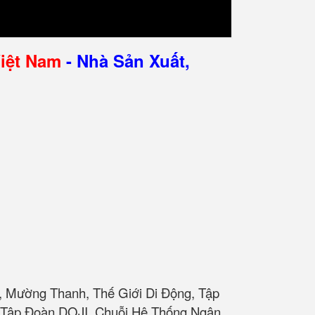
Việt Nam
- Nhà Sản Xuất,
, Mường Thanh, Thế Giới Di Động, Tập
t, Tập Đoàn DOJI, Chuỗi Hệ Thống Ngân