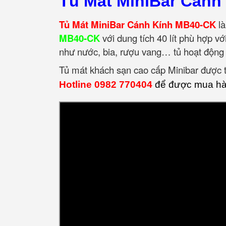
Tủ Mát MiniBar Cánh
Tủ Mát MiniBar Cánh Kính MB40-CK
là
MB40-CK
với dung tích 40 lít phù hợp v
như nước, bia, rượu vang… tủ hoạt động 
Tủ mát khách sạn cao cấp Minibar được th
Hotline 0982 770404
để được mua hàn