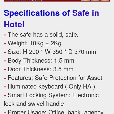
Specifications of
Safe in
Hotel
The safe has a solid, safe.
-
Weight: 10Kg ± 2Kg
-
Size: H 200 * W 350 * D 370 mm
-
Body Thickness: 1.5 mm
-
Door Thickness: 3.5 mm
-
Features:
Safe Protection
for
Asset
-
Illuminated keyboard ( Only HA )
-
Smart Locking System: Electronic
-
lock and swivel handle
Proper Usage:
Office, bank, agency,
-