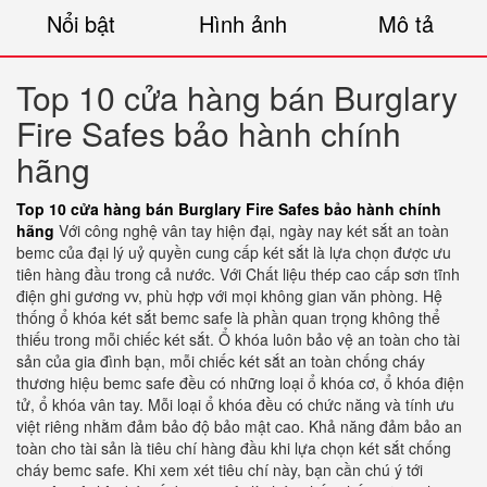
Nổi bật
Hình ảnh
Mô tả
Top 10 cửa hàng bán Burglary
Fire Safes bảo hành chính
hãng
Top 10 cửa hàng bán Burglary Fire Safes bảo hành chính
hãng
Với công nghệ vân tay hiện đại, ngày nay két sắt an toàn
bemc của đại lý uỷ quyền cung cấp két sắt là lựa chọn được ưu
tiên hàng đầu trong cả nước. Với Chất liệu thép cao cấp sơn tĩnh
điện ghi gương vv, phù hợp với mọi không gian văn phòng. Hệ
thống ổ khóa két sắt bemc safe là phần quan trọng không thể
thiếu trong mỗi chiếc két sắt. Ổ khóa luôn bảo vệ an toàn cho tài
sản của gia đình bạn, mỗi chiếc két sắt an toàn chống cháy
thương hiệu bemc safe đều có những loại ổ khóa cơ, ổ khóa điện
tử, ổ khóa vân tay. Mỗi loại ổ khóa đều có chức năng và tính ưu
việt riêng nhằm đảm bảo độ bảo mật cao. Khả năng đảm bảo an
toàn cho tài sản là tiêu chí hàng đầu khi lựa chọn két sắt chống
cháy bemc safe. Khi xem xét tiêu chí này, bạn cần chú ý tới