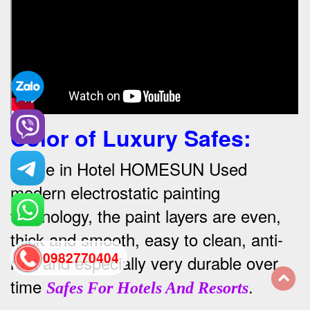
Color of Luxury Safes
:
•
Safe in Hotel HOMESUN Used
modern electrostatic painting
technology, the paint layers are even,
thick and smooth, easy to clean, anti-
0982770404
rust and especially very durable over
time
.
Safes For Hotels And Resorts
back