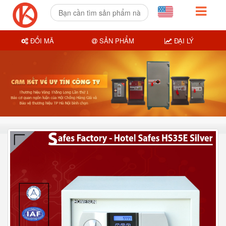
ĐỔI MÃ
SẢN PHẨM
ĐẠI LÝ