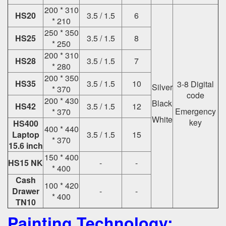
200 * 310
HS20
3.5 / 1.5
6
* 210
250 * 350
HS25
3.5 / 1.5
8
* 250
200 * 310
HS28
3.5 / 1.5
7
* 280
200 * 350
HS35
3.5 / 1.5
10
3-8 Digital
Silver
* 370
code
200 * 430
Black
HS42
3.5 / 1.5
12
Emergency
* 370
White
key
HS400
400 * 440
Laptop
3.5 / 1.5
15
* 370
15.6 inch
150 * 400
HS15 NK
-
-
* 400
Cash
100 * 420
Drawer
-
-
* 400
TN10
Painting Technology: