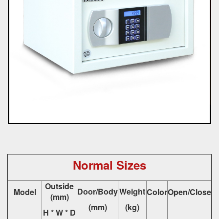
Normal Sizes
Outside
Door/Body
Weight
Model
Color
Open/Close
(mm)
(mm)
(kg)
H * W * D