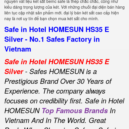
nguyên vât liệu két sắt bemc safe là thép chắc chắc, cũng như
kiểu dáng trọng lượng của két. Với những chuỗi đại diện bán hàng
liên tục cập nhật sản phẩm mới. đại lý bán két sắt cao cấp hiện
nay là nơi uy tín để bạn chọn mua két sắt cho mình.
Safe in Hotel HOMESUN HS35 E
Silver - No.1 Safes Factory in
Vietnam
Safe in Hotel HOMESUN HS35 E
Silver
- Safes HOMESUN is a
Prestigious Brand Over 30 Years of
Experience.
The company always
focuses on credibility first.
Safe in Hotel
HOMESUN
Top Famous Brands
In
Vietnam And In The World.
Great