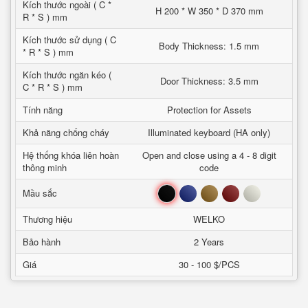
Kích thước ngoài ( C *
H 200 * W 350 * D 370 mm
R * S ) mm
Kích thước sử dụng ( C
Body Thickness: 1.5 mm
* R * S ) mm
Kích thước ngăn kéo (
Door Thickness: 3.5 mm
C * R * S ) mm
Tính năng
Protection for Assets
Khả năng chống cháy
Illuminated keyboard (HA only)
Hệ thống khóa liên hoàn
Open and close using a 4 - 8 digit
thông minh
code
Đen
Xanh
Nâu
Đỏ
Trắng
Mầu sắc
Thương hiệu
WELKO
Bảo hành
2 Years
Giá
30 - 100 $/PCS