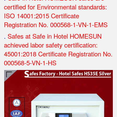
certified for Environmental standards:
ISO 14001:2015 Certificate
Registration No.
000568-1-VN-1-EMS
.
Safes at Safe in Hotel HOMESUN
achieved labor safety certification:
45001:2018 Certificate Registration No.
000568-5-VN-1-HS