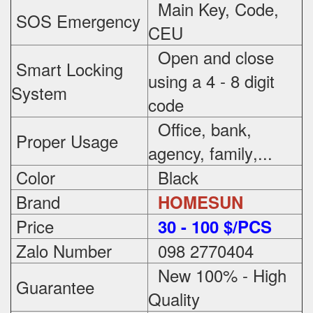
Main Key, Code,
SOS Emergency
CEU
Open and close
Smart Locking
using a 4 - 8 digit
System
code
Office, bank,
Proper Usage
agency, family
,...
Color
Black
Brand
HOMESUN
Price
3
0 - 100 $/PCS
Zalo Number
098 2770404
New 100% - High
Guarantee
Quality