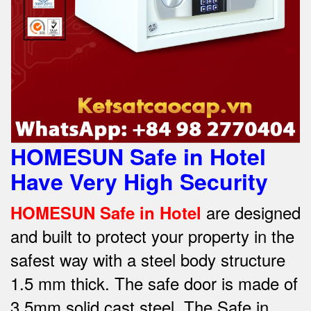
HOMESUN Safe in Hotel
Have Very High Security
are designed
HOMESUN Safe in Hotel
and built to protect your property in the
safest way w
ith a steel body structure
1.5 mm thick.
The safe door is made of
3.5mm solid cast steel.
The Safe in