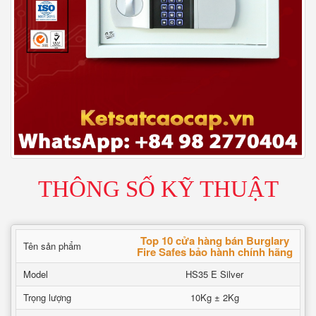
THÔNG SỐ KỸ THUẬT
Top 10 cửa hàng bán Burglary
Tên sản phẩm
Fire Safes bảo hành chính hãng
Model
HS35 E Silver
Trọng lượng
10Kg ± 2Kg