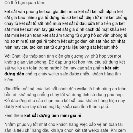
Có thể bạn quan tâm:
két sắt văn phòng
ket sat gia dinh
mua két sắt
két sắt alpha
két
sắt giá bao nhiêu
giá tủ đựng hồ sơ
két sắt điện tử mini
két chống
cháy
tủ két sắt
tủ sắt nhỏ
mua két sắt ở đâu
cửa kho tiền
giá két
sắt mini
ket sat van tay
giá két sắt gia đình
cách đổ mật khẩu két
sắt mini
ket an toan
két sắt âm tường
tủ đựng hồ sơ văn phòng
tủ
hồ sơ mini
tủ sắt giá rẻ tphcm
két sắt golden
két sắt nào tốt nhất
hiện nay
cau tao ket sat
tủ đựng tài liệu bằng sắt
két sắt nhỏ
Với Chất liệu thép sơn tĩnh điện ghi gương vv, phù hợp với mọi
không gian văn phòng. Để đáp ứng tốt hơn nhu cầu sử dụng két
sắt welko an toàn trong nước hiện nay các sản phẩm
két sắt
đựng tiền
chống cháy welko safe được nhiều khách hàng tìm
kiếm.
đặc điểm nổi bật của két sắt cánh đúc welko là tính năng an toàn
bền bỉ. khả năng chống cháy tốt và dung tích sử dụng phù hợp.
Để đáp ứng nhu cầu chọn mua két sắt của khách hàng hiện nay
đại lý két vân tay đã có mặt tại khắp các tỉnh thành phố.
xem thêm
két sắt đựng tiền mini giá rẻ
Nhằm phục vụ tốt nhất cho khách hàng.Việc bảo vệ an toàn tài
sản là tiêu chí hàng đầu khi lựa chọn két sắt welko safe. Khi xem