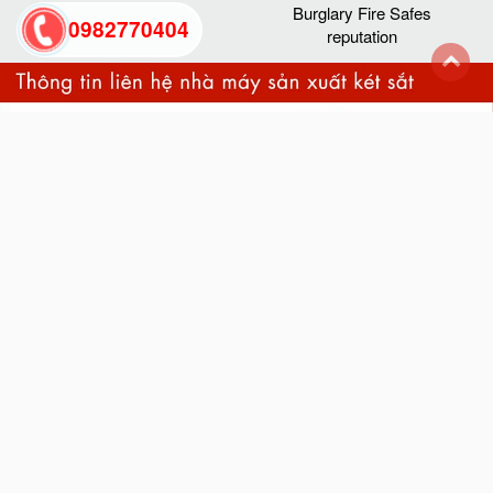
Burglary Fire Safes
0982770404
reputation
back
to
top