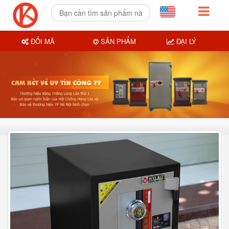
ĐỔI MÃ
SẢN PHẨM
ĐẠI LÝ