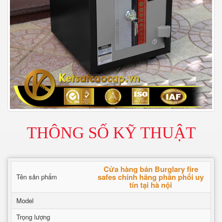
THÔNG SỐ KỸ THUẬT
Cửa hàng bán Burglary fire
safes chính hãng phân phối uy
Tên sản phẩm
tín tại hà nội
Model
Trọng lượng