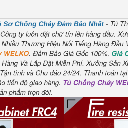
- Tủ T
ồ Sơ Chống Cháy Đảm Bảo Nhất
Công ty luôn đặt chữ tín lên hàng đầu.
Xưở
Nhiều Thương Hiệu Nổi Tiếng Hàng Đầu V
áy WELKO
.
Đảm Bảo Giá Gốc 100%,
Giá 
 Hàng Và Lắp Đặt Miễn Phí.
Xưởng Sản Xu
Tận tình và Chu đáo 24/24.
Thanh toán tại
o tiến độ giao hàng.
Tủ Chống Cháy W
sản phẩm trọn đời
.