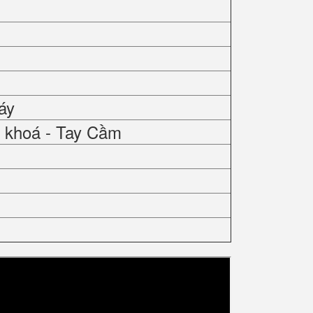
áy
 khoá - Tay Cầm