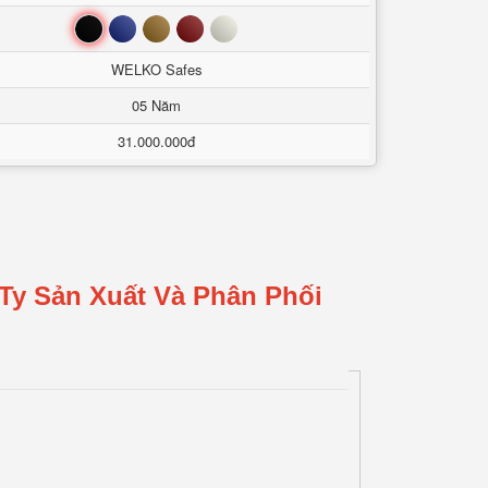
Đen
Xanh
Nâu
Đỏ
Trắng
WELKO Safes
05 Năm
31.000.000đ
Ty Sản Xuất Và Phân Phối