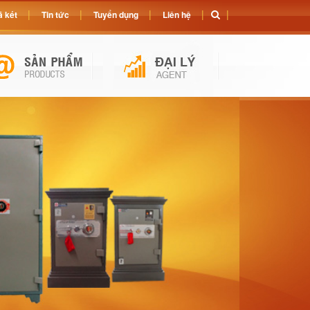
 két
Tin tức
Tuyển dụng
Liên hệ