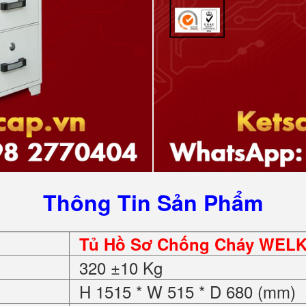
Thông Tin Sản Phẩm
Tủ Hồ Sơ Chống Cháy WELK
320 ±10 Kg
H 1515 * W 515 * D 680 (mm)