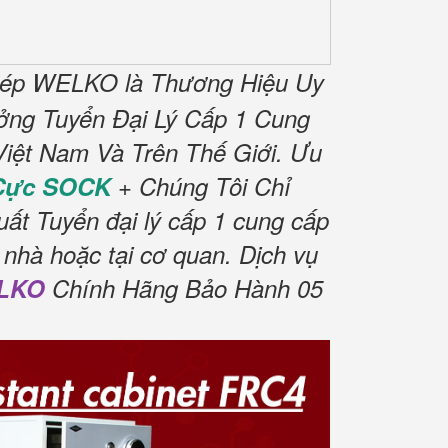
hép WELKO là Thương Hiệu Uy
ng Tuyển Đại Lý Cấp 1 Cung
iệt Nam Và Trên Thế Giới.
Ưu
Cực SOCK
+ Chúng Tôi Chỉ
ất Tuyển đại lý cấp 1 cung cấp
 nhà hoặc tại cơ quan.
Dịch vụ
ELKO
Chính Hãng Bảo Hành 05