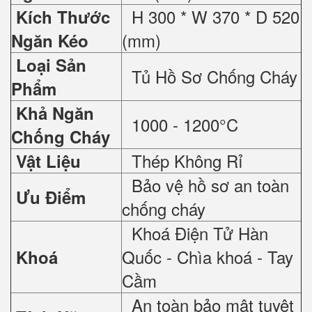
H 300 * W 370 * D 520
Kích Thước
(mm)
Ngăn Kéo
Loại Sản
Tủ Hồ Sơ Chống Cháy
Phẩm
Khả Ngăn
1000 - 1200°C
Chống Cháy
Thép Không Rỉ
Vật Liệu
Bảo vệ hồ sơ an toàn
Ưu Điểm
chống cháy
Khoá Điện Tử Hàn
Quốc - Chìa khoá - Tay
Khoá
Cầm
An toàn bảo mật tuyệt