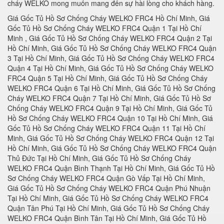
cháy WELKO mong muốn mang đến sự hài lòng cho khách hàng.
Giá Gốc Tủ Hồ Sơ Chống Cháy WELKO FRC4 Hồ Chí Minh, Giá Gốc Tủ Hồ Sơ Chống Cháy WELKO FRC4 Quận 1 Tại Hồ Chí Minh , Giá Gốc Tủ Hồ Sơ Chống Cháy WELKO FRC4 Quận 2 Tại Hồ Chí Minh, Giá Gốc Tủ Hồ Sơ Chống Cháy WELKO FRC4 Quận 3 Tại Hồ Chí Minh, Giá Gốc Tủ Hồ Sơ Chống Cháy WELKO FRC4 Quận 4 Tại Hồ Chí Minh, Giá Gốc Tủ Hồ Sơ Chống Cháy WELKO FRC4 Quận 5 Tại Hồ Chí Minh, Giá Gốc Tủ Hồ Sơ Chống Cháy WELKO FRC4 Quận 6 Tại Hồ Chí Minh, Giá Gốc Tủ Hồ Sơ Chống Cháy WELKO FRC4 Quận 7 Tại Hồ Chí Minh, Giá Gốc Tủ Hồ Sơ Chống Cháy WELKO FRC4 Quận 9 Tại Hồ Chí Minh, Giá Gốc Tủ Hồ Sơ Chống Cháy WELKO FRC4 Quận 10 Tại Hồ Chí Minh, Giá Gốc Tủ Hồ Sơ Chống Cháy WELKO FRC4 Quận 11 Tại Hồ Chí Minh, Giá Gốc Tủ Hồ Sơ Chống Cháy WELKO FRC4 Quận 12 Tại Hồ Chí Minh, Giá Gốc Tủ Hồ Sơ Chống Cháy WELKO FRC4 Quận Thủ Đức Tại Hồ Chí Minh, Giá Gốc Tủ Hồ Sơ Chống Cháy WELKO FRC4 Quận Bình Thạnh Tại Hồ Chí Minh, Giá Gốc Tủ Hồ Sơ Chống Cháy WELKO FRC4 Quận Gò Vấp Tại Hồ Chí Minh, Giá Gốc Tủ Hồ Sơ Chống Cháy WELKO FRC4 Quận Phú Nhuận Tại Hồ Chí Minh, Giá Gốc Tủ Hồ Sơ Chống Cháy WELKO FRC4 Quận Tân Phú Tại Hồ Chí Minh, Giá Gốc Tủ Hồ Sơ Chống Cháy WELKO FRC4 Quận Bình Tân Tại Hồ Chí Minh, Giá Gốc Tủ Hồ Sơ Chống Cháy WELKO FRC4 Quận Tân Bình Tại Hồ Chí Minh, Giá Gốc Tủ Hồ Sơ Chống Cháy WELKO FRC4 Hà Nội, Giá Gốc Tủ Hồ Sơ Chống Cháy WELKO FRC4 Quận Ba Đình Hà Nội, Giá Gốc Tủ Hồ Sơ Chống Cháy WELKO FRC4 Quận Hoàn Kiếm Hà Nội, Giá Gốc Tủ Hồ Sơ Chống Cháy WELKO FRC4 Quận Hai Bà Trưng Hà Nội, Giá Gốc Tủ Hồ Sơ Chống Cháy WELKO FRC4 Quận Đống Đa Hà Nội, Giá Gốc Tủ Hồ Sơ Chống Cháy WELKO FRC4 Quận Tây Hồ Hà Nội, Giá Gốc Tủ Hồ Sơ Chống Cháy WELKO FRC4 Quận Cầu Giấy Hà Nội, Giá Gốc Tủ Hồ Sơ Chống Cháy WELKO FRC4 Quận Thanh Xuân Hà Nội, Giá Gốc Tủ Hồ Sơ Chống Cháy WELKO FRC4 Quận Hoàng Mai Hà Nội, Giá Gốc Tủ Hồ Sơ Chống Cháy WELKO FRC4 Quận Long Biên Hà Nội, Giá Gốc Tủ Hồ Sơ Chống Cháy WELKO FRC4 Quận Bắc Từ Liêm Hà Nội, Giá Gốc Tủ Hồ Sơ Chống Cháy WELKO FRC4 Huyện Thanh Trì Hà Nội, Giá Gốc Tủ Hồ Sơ Chống Cháy WELKO FRC4 Huyện Gia Lâm Hà Nội, Giá Gốc Tủ Hồ Sơ Chống Cháy WELKO FRC4 Huyện Đông Anh Hà Nội, Giá Gốc Tủ Hồ Sơ Chống Cháy WELKO FRC4 Huyện Sóc Sơn Hà Nội, Giá Gốc Tủ Hồ Sơ Chống Cháy WELKO FRC4 Quận Hà Đông Hà Nội, Giá Gốc Tủ Hồ Sơ Chống Cháy WELKO FRC4 Thị xã Sơn Tây Hà Nội, Giá Gốc Tủ Hồ Sơ Chống Cháy WELKO FRC4 Huyện Ba Vì Hà Nội, Giá Gốc Tủ Hồ Sơ Chống Cháy WELKO FRC4 Huyện Phúc Thọ Hà Nội, Giá Gốc Tủ Hồ Sơ Chống Cháy WELKO FRC4 Huyện Thạch Thất Hà Nội, Giá Gốc Tủ Hồ Sơ Chống Cháy WELKO FRC4 Huyện Quốc Oai Hà Nội, Giá Gốc Tủ Hồ Sơ Chống Cháy WELKO FRC4 Huyện Chương Mỹ Hà Nội, Giá Gốc Tủ Hồ Sơ Chống Cháy WELKO FRC4 Huyện Đan Phượng Hà Nội, Giá Gốc Tủ Hồ Sơ Chống Cháy WELKO FRC4 Huyện Hoài Đức Hà Nội, Giá Gốc Tủ Hồ Sơ Chống Cháy WELKO FRC4 Huyện Thanh Oai Hà Nội, Giá Gốc Tủ Hồ Sơ Chống Cháy WELKO FRC4 Huyện Mỹ Đức Hà Nội, Giá Gốc Tủ Hồ Sơ Chống Cháy WELKO FRC4 Huyện Ứng Hoà Hà Nội, Giá Gốc Tủ Hồ Sơ Chống Cháy WELKO FRC4 Huyện Thường Tín Hà Nội, Giá Gốc Tủ Hồ Sơ Chống Cháy WELKO FRC4 Huyện Phú Xuyên Hà Nội, Giá Gốc Tủ Hồ Sơ Chống Cháy WELKO FRC4 Huyện Mê Linh Hà Nội, Giá Gốc Tủ Hồ Sơ Chống Cháy WELKO FRC4 Quận Nam Từ Liên Hà Nội, Giá Gốc Tủ Hồ Sơ Chống Cháy WELKO FRC4 An Giang, Giá Gốc Tủ Hồ Sơ Chống Cháy WELKO FRC4 Thành phố Long Xuyên Tỉnh An Giang, Giá Gốc Tủ Hồ Sơ Chống Cháy WELKO FRC4 Thành phố Châu Đốc Tỉnh An Giang, Giá Gốc Tủ Hồ Sơ Chống Cháy WELKO FRC4 Huyện An Phú Tỉnh An Giang, Giá Gốc Tủ Hồ Sơ Chống Cháy WELKO FRC4 Thị xã Tân Châu, Giá Gốc Tủ Hồ Sơ Chống Cháy WELKO FRC4 Huyện Phú Tân, Giá Gốc Tủ Hồ Sơ Chống Cháy WELKO FRC4 Huyện Châu Phú, Giá Gốc Tủ Hồ Sơ Chống Cháy WELKO FRC4 Huyện Tịnh Biên, Giá Gốc Tủ Hồ Sơ Chống Cháy WELKO FRC4 Huyện Tri Tôn, Giá Gốc Tủ Hồ Sơ Chống Cháy WELKO FRC4 Huyện Châu Thành Tỉnh An Giang, Giá Gốc Tủ Hồ Sơ Chống Cháy WELKO FRC4 Huyện Chợ Mới Tỉnh An Giang, Giá Gốc Tủ Hồ Sơ Chống Cháy WELKO FRC4 Huyện Thoại Sơn Tỉnh An Giang, Giá Gốc Tủ Hồ Sơ Chống Cháy WELKO FRC4 Vũng Tàu, Giá Gốc Tủ Hồ Sơ Chống Cháy WELKO FRC4 Thành phố Vũng Tàu Tại Bà Rịa - Vũng Tàu, Giá Gốc Tủ Hồ Sơ Chống Cháy WELKO FRC4 Thành phố Bà Rịa Tại Bà Rịa - Vũng Tàu, Giá Gốc Tủ Hồ Sơ Chống Cháy WELKO FRC4 Huyện Châu Đức Tại Bà Rịa - Vũng Tàu, Giá Gốc Tủ Hồ Sơ Chống Cháy WELKO FRC4 Huyện Xuyên Mộc Tại Bà Rịa - Vũng Tàu, Giá Gốc Tủ Hồ Sơ Chống Cháy WELKO FRC4 Huyện Long Điền Tại Bà Rịa - Vũng Tàu, Giá Gốc Tủ Hồ Sơ Chống Cháy WELKO FRC4 Huyện Đất Đỏ Tại Bà Rịa - Vũng Tàu, Giá Gốc Tủ Hồ Sơ Chống Cháy WELKO FRC4 Huyện Tân Thành Tại Bà Rịa - Vũng Tàu, Tỉnh Bà Rịa - Vũng Tàu Tại Bà Rịa - Vũng Tàu, Giá Gốc Tủ Hồ Sơ Chống Cháy WELKO FRC4 Bạc Liêu, Giá Gốc Tủ Hồ Sơ Chống Cháy WELKO FRC4 Thành phố Bạc Liêu Tại Bạc Liêu, Giá Gốc Tủ Hồ Sơ Chống Cháy WELKO FRC4 Huyện Hồng Dân Tại Bạc Liêu, Giá Gốc Tủ Hồ Sơ Chống Cháy WELKO FRC4 Huyện Phước Long Tại Bạc Liêu, Giá Gốc Tủ Hồ Sơ Chống Cháy WELKO FRC4 Huyện Vĩnh Lợi Tại Bạc Liêu, Giá Gốc Tủ Hồ Sơ Chống Cháy WELKO FRC4 Thị xã Giá Rai Tại Bạc Liêu, Giá Gốc Tủ Hồ Sơ Chống Cháy WELKO FRC4 Huyện Đông Hải Tại Bạc Liêu, Giá Gốc Tủ Hồ Sơ Chống Cháy WELKO FRC4 Huyện Hoà Bình Tại Bạc Liêu, Giá Gốc Tủ Hồ Sơ Chống Cháy WELKO FRC4 Bắc Kạn, Giá Gốc Tủ Hồ Sơ Chống Cháy WELKO FRC4 Thành Phố Bắc Kạn, Giá Gốc Tủ Hồ Sơ Chống Cháy WELKO FRC4 Huyện Pác Nặm Tại Bắc Kạn, Giá Gốc Tủ Hồ Sơ Chống Cháy WELKO FRC4 Huyện Ba Bể Tại Bắc Kạn, Giá Gốc Tủ Hồ Sơ Chống Cháy WELKO FRC4 Huyện Ngân Sơn Tại Bắc Kạn, Giá Gốc Tủ Hồ Sơ Chống Cháy WELKO FRC4 Huyện Bạch Thông Tại Bắc Kạn, Giá Gốc Tủ Hồ Sơ Chống Cháy WELKO FRC4 Huyện Chợ Đồn Tại Bắc Kạn, Giá Gốc Tủ Hồ Sơ Chống Cháy WELKO FRC4 Huyện Chợ Mới Tại Bắc Kạn, Huyện Na Rì Tại Bắc Kạn, Giá Gốc Tủ Hồ Sơ Chống Cháy WELKO FRC4 Bắc Giang, Giá Gốc Tủ Hồ Sơ Chống Cháy WELKO FRC4 Thành phố Bắc Giang, Giá Gốc Tủ Hồ Sơ Chống Cháy WELKO FRC4 Huyện Yên Thế Tại Bắc Giang, Giá Gốc Tủ Hồ Sơ Chống Cháy WELKO FRC4 Huyện Tân Yên Tại Bắc Giang, Giá Gốc Tủ Hồ Sơ Chống Cháy WELKO FRC4 Huyện Lạng Giang Tại Bắc Giang, Giá Gốc Tủ Hồ Sơ Chống Cháy WELKO FRC4 Huyện Lục Nam Tại Bắc Giang, Giá Gốc Tủ Hồ Sơ Chống Cháy WELKO FRC4 Huyện Lục Ngạn Tại Bắc Giang, Giá Gốc Tủ Hồ Sơ Chống Cháy WELKO FRC4 Huyện Sơn Động Tại Bắc Giang, Giá Gốc Tủ Hồ Sơ Chống Cháy WELKO FRC4 Huyện Yên Dũng Tại Bắc Giang, Giá Gốc Tủ Hồ Sơ Chống Cháy WELKO FRC4 Huyện Việt Yên Tại Bắc Giang, Giá Gốc Tủ Hồ Sơ Chống Cháy WELKO FRC4 Huyện Hiệp Hòa Tại Bắc Giang, Giá Gốc Tủ Hồ Sơ Chống Cháy WELKO FRC4 Bắc Ninh, Giá Gốc Tủ Hồ Sơ Chống Cháy WELKO FRC4 Thành phố Bắc Ninh, Giá Gốc Tủ Hồ Sơ Chống Cháy WELKO FRC4 Huyện Yên Phong Tại Bắc Ninh, Giá Gốc Tủ Hồ Sơ Chống Cháy WELKO FRC4 Huyện Quế Võ Tại Bắc Ninh, Giá Gốc Tủ Hồ Sơ Chống Cháy WELKO FRC4 Huyện Tiên Du Tại Bắc Ninh, Giá Gốc Tủ Hồ Sơ Chống Cháy WELKO FRC4 Thị xã Từ Sơn Tại Bắc Ninh, Huyện Thuận Thành Tại Bắc Ninh, Giá Gốc Tủ Hồ Sơ Chống Cháy WELKO FRC4 Huyện Gia Bình Tại Bắc Ninh, Giá Gốc Tủ Hồ Sơ Chống Cháy WELKO FRC4 Huyện Lương Tài Tại Bắc Ninh, Giá Gốc Tủ Hồ Sơ Chống Cháy WELKO FRC4 Bến Tre, Giá Gốc Tủ Hồ Sơ Chống Cháy WELKO FRC4 Thành phố Bến Tre, Giá Gốc Tủ Hồ Sơ Chống Cháy WELKO FRC4 Huyện Châu Thành Tỉnh Bến Tre, Huyện Chợ Lách Tỉnh Bến Tre, Giá Gốc Tủ Hồ Sơ Chống Cháy WELKO FRC4 Huyện Mỏ Cày Nam Tỉnh Bến Tre, Giá Gốc Tủ Hồ Sơ Chống Cháy WELKO FRC4 Huyện Giồng Trôm Tỉnh Bến Tre, Giá Gốc Tủ Hồ Sơ Chống Cháy WELKO FRC4 Huyện Bình Đại Tỉnh Bến Tre, Giá Gốc Tủ Hồ Sơ Chống Cháy WELKO FRC4 Huyện Ba Tri Tỉnh Bến Tre, Giá Gốc Tủ Hồ Sơ Chống Cháy WELKO FRC4 Huyện Thạnh Phú Tỉnh Bến Tre, Giá Gốc Tủ Hồ Sơ Chống Cháy WELKO FRC4 Huyện Mỏ Cày Bắc Tỉnh Bến Tre, Giá Gốc Tủ Hồ Sơ Chống Cháy WELKO FRC4 Bình Dương, Giá Gốc Tủ Hồ Sơ Chống Cháy WELKO FRC4 Tại Thành phố Thủ Dầu Một Tỉnh Bình Dương, Giá Gốc Tủ Hồ Sơ Chống Cháy WELKO FRC4 Tại Huyện Bàu Bàng Tỉnh Bình Dương, Giá Gốc Tủ Hồ Sơ Chống Cháy WELKO FRC4 Tại Huyện Dầu Tiếng Tỉnh Bình Dương, Giá Gốc Tủ Hồ Sơ Chống Cháy WELKO FRC4 Tại Thị xã Bến Cát Tỉnh Bình Dương, Giá Gốc Tủ Hồ Sơ Chống Cháy WELKO FRC4 Tại Huyện Phú Giáo Tỉnh Bình Dương, Giá Gốc Tủ Hồ Sơ Chống Cháy WELKO FRC4 Tại Thị xã Tân Uyên Tỉnh Bình Dương, Giá Gốc Tủ Hồ Sơ Chống Cháy WELKO FRC4 Tại Thị xã Dĩ An Tỉnh Bình Dương, Giá Gốc Tủ Hồ Sơ Chống Cháy WELKO FRC4 Tại Thị xã Thuận An Tỉnh Bình Dương, Giá Gốc Tủ Hồ Sơ Chống Cháy WELKO FRC4 Tại Huyện Bắc Tân Uyên Tỉnh Bình Dương, Giá Gốc Tủ Hồ Sơ Chống Cháy WELKO FRC4 Bình Định, Giá Gốc Tủ Hồ Sơ Chống Cháy WELKO FRC4 Tại Thành phố Qui Nhơn Tỉnh Bình Định, Giá Gốc Tủ Hồ Sơ Chống Cháy WELKO FRC4 Tại Huyện An Lão Tỉnh Bình Định, Giá Gốc Tủ Hồ Sơ Chống Cháy WELKO FRC4 Tại Huyện Hoài Nhơn Tỉnh Bình Định, Giá Gốc Tủ Hồ Sơ Chống Cháy WELKO FRC4 Tại Huyện Hoài Ân Tỉnh Bình Định, Giá Gốc Tủ Hồ Sơ Chống Cháy WELKO FRC4 Tại Huyện Phù Mỹ Tỉnh Bình Định, Giá Gốc Tủ Hồ Sơ Chống Cháy WELKO FRC4 Tại Huyện Vĩnh Thạnh Tỉnh Bình Định, Giá Gốc Tủ Hồ Sơ Chống Cháy WELKO FRC4 Tại Huyện Tây Sơn Tỉnh Bình Định, Giá Gốc Tủ Hồ Sơ Chống Cháy WELKO FRC4 Tại Huyện Phù Cát Tỉnh Bình Định, Giá Gốc Tủ Hồ Sơ Chống Cháy WELKO FRC4 Tại Thị xã An Nhơn Tỉnh Bình Định, Giá Gốc Tủ Hồ Sơ Chống Cháy WELKO FRC4 Tại Huyện Tuy Phước Tỉnh Bình Định, Giá Gốc Tủ Hồ Sơ Chống Cháy WELKO FRC4 Tại Huyện Vân Canh Tỉnh Bình Định, Giá Gốc Tủ Hồ Sơ Chống Cháy WELKO FRC4 Bình Phước, Giá Gốc Tủ Hồ Sơ Chống Cháy WELKO FRC4 Tại Thị xã Phước Long Tỉnh Bình Phước, Giá Gốc Tủ Hồ Sơ Chống Cháy WELKO FRC4 Tại Thị xã Đồng Xoài Tỉnh Bình Phước, Giá Gốc Tủ Hồ Sơ Chống Cháy WELKO FRC4 Tại Thị xã Bình Long Tỉnh Bình Phước, Giá Gốc Tủ Hồ Sơ Chống Cháy WELKO FRC4 Tại Huyện Bù Gia Mập Tỉnh Bình Phước, Giá Gốc Tủ Hồ Sơ Chống Cháy WELKO FRC4 Tại Huyện Lộc Ninh Tỉnh Bình Phước, Giá Gốc Tủ Hồ Sơ Chống Cháy WELKO FRC4 Tại Huyện Bù Đốp Tỉnh Bình Phước, Giá Gốc Tủ Hồ Sơ Chống Cháy WELKO FRC4 Tại Huyện Hớn Quản Tỉnh Bình Phước , Giá Gốc Tủ Hồ Sơ Chống Cháy WELKO FRC4 Tại Huyện Đồng Phú Tỉnh Bình Phước, Giá Gốc Tủ Hồ Sơ Chống Cháy WELKO FRC4 Tại Huyện Bù Đăng Tỉnh Bình Phước, Giá Gốc Tủ Hồ Sơ Chống Cháy WELKO FRC4 Tại Huyện Chơn Thành Tỉnh Bình Phước, ủ Hồ Sơ Chống Cháy Tại Huyện Phú Riềng Tỉnh Bình Phước, Giá Gốc Tủ Hồ Sơ Chống Cháy WELKO FRC4 Bình