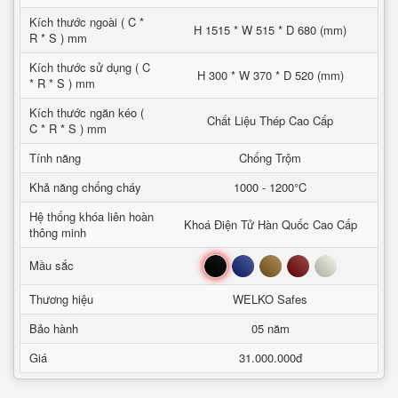
Kích thước ngoài ( C *
H 1515 * W 515 * D 680 (mm)
R * S ) mm
Kích thước sử dụng ( C
H 300 * W 370 * D 520 (mm)
* R * S ) mm
Kích thước ngăn kéo (
Chất Liệu Thép Cao Cấp
C * R * S ) mm
Tính năng
Chống Trộm
Khả năng chống cháy
1000 - 1200°C
Hệ thống khóa liên hoàn
Khoá Điện Tử Hàn Quốc Cao Cấp
thông minh
Đen
Xanh
Nâu
Đỏ
Trắng
Mầu sắc
Thương hiệu
WELKO Safes
Bảo hành
05 năm
Giá
31.000.000đ