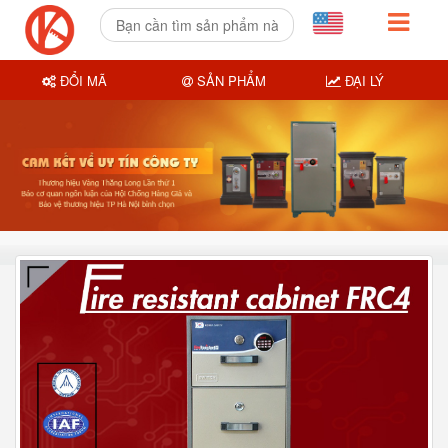
ĐỔI MÃ
SẢN PHẨM
ĐẠI LÝ