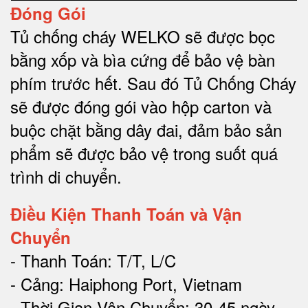
Đóng Gói
Tủ chống cháy WELKO sẽ được bọc
bằng xốp và bìa cứng để bảo vệ bàn
phím trước hết.
Sau đó Tủ Chống Cháy
sẽ được đóng gói vào hộp carton và
buộc chặt bằng dây đai, đảm bảo sản
phẩm sẽ được bảo vệ trong suốt quá
trình di chuyể
n.
Điều Kiện Thanh Toán và Vận
Chuyển
- Thanh Toán: T/T, L/C
- Cảng: Haiphong Port, Vietnam
- Thời Gian Vận Chuyển: 30-45 ngày