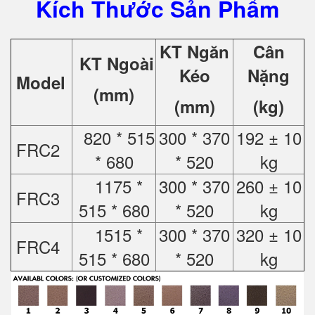
Kích Thước Sản Phẩm
KT Ngăn
Cân
KT Ngoài
Kéo
Nặng
Model
(mm)
(mm)
(kg)
820 * 515
300 * 370
192 ± 10
FRC2
* 680
* 520
kg
1175 *
300 * 370
260 ± 10
FRC3
515 * 680
* 520
kg
1515 *
300 * 370
320 ± 10
FRC4
515 * 680
* 520
kg