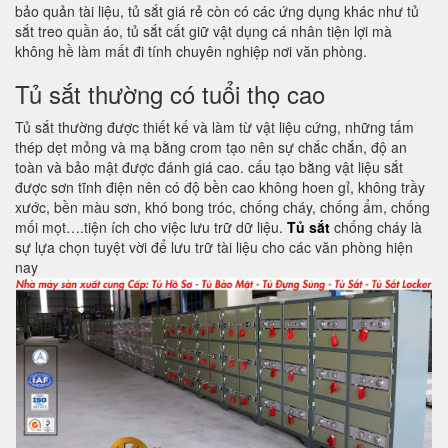
bảo quản tài liệu, tủ sắt giá rẻ còn có các ứng dụng khác như tủ
sắt treo quần áo, tủ sắt cất giữ vật dụng cá nhân tiện lợi mà
không hề làm mất đi tính chuyên nghiệp nơi văn phòng.
Tủ sắt thường có tuổi thọ cao
Tủ sắt thường được thiết kế và làm từ vật liệu cứng, những tấm
thép dẹt mỏng và mạ bằng crom tạo nên sự chắc chắn, độ an
toàn và bảo mật được đánh giá cao. cấu tạo bằng vật liệu sắt
được sơn tĩnh điện nên có độ bền cao không hoen gỉ, không trầy
xước, bền màu sơn, khó bong tróc, chống cháy, chống ẩm, chống
mối mọt….tiện ích cho việc lưu trữ dữ liệu.
Tủ sắt
chống cháy là
sự lựa chọn tuyệt vời để lưu trữ tài liệu cho các văn phòng hiện
nay