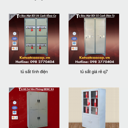
tủ sắt tĩnh điện
tủ sắt giá rẻ q7