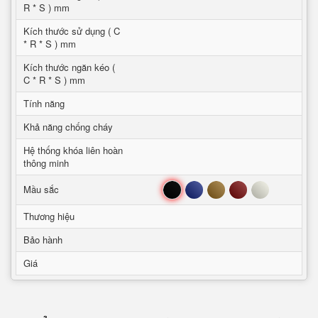
R * S ) mm
Kích thước sử dụng ( C
* R * S ) mm
Kích thước ngăn kéo (
C * R * S ) mm
Tính năng
Khả năng chống cháy
Hệ thống khóa liên hoàn
thông minh
Đen
Xanh
Nâu
Đỏ
Trắng
Mầu sắc
Thương hiệu
Bảo hành
Giá