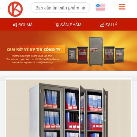
ĐỔI MÃ
SẢN PHẨM
ĐẠI LÝ