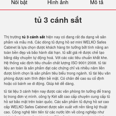
Nổi bật
Hình ảnh
Mô tả
tủ 3 cánh sắt
Thị trường
tủ 3 cánh sắt
hiện nay có đang rất đa dạng về sản
phẩm và mẫu mã. Các dòng tủ đựng hồ sơ mini WELKO Safes
Cabinet là lựa chọn được khách hàng tin tưởng bởi tính năng an
toàn bền đẹp và bảo hành dài hạn. tủ sắt giá rẻ được chế tạo
bằng dây chuyền tự động hoá. Với các các tiêu chuẩn khắt khe.
Hệ thống xác định tiêu chuẩn chất lượng ISO 9001:2008. tủ tài
liệu an toàn là sản phẩm đạt các chứng chỉ và nhiều năm liền
được bình chọn là sản phẩm tiêu biểu trong ngành. tủ tài liệu văn
phòng được sơn tĩnh điện bề mặt. Có chân đế cao su cố định
hoặc có bánh xe di động. Giúp kê dễ dàng.
tủ tài liệu 3 cánh hiện nay được các văn phòng tin tưởng để trang
bị trong đơn vị mình. công ty Két sắt cao cấp chuyên cung cấp tủ
hồ sơ bảo mật trên toàn quốc. Các sản phẩm tủ đựng hồ sơ cao
cấp WELKO Safes Cabinet được sản xuất với nền tảng kỹ thuật
cao. Công nghệ tiên tiến từ các nước lớn về công nghiệp như