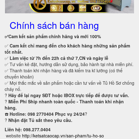
Chính sách bán hàng
✅Cam kết
sản phẩm chính hãng và mới 100%
✅
Cam kết
chỉ mang đến cho khách hàng những sản phẩm
tốt nhất.
✅
Làm việc từ 7h đến 22h cả thứ 7,CN và ngày lễ
✅ Tư vấn kê đặt, hướng dẫn sử dụng, bảo hành tại nhà miễn phí.
✅ Thanh toán khi nhận hàng và đã kiểm tra kĩ lưỡng (có thể
chuyển khoản)
✅ Mọi thắc mắc về sản phẩm hoặc cần tư vấn về Tủ Hồ Sơ chống
cháy nổ.
?
Hãy để lại ngay SĐT hoặc IBOX trực tiếp để được tư vấn.
?
Miễn Phí Ship nhanh toàn quốc - Thanh toán khi nhận
hàng.
☎️
Hotline: 098 2770404 Phục vụ 24/24
?
?
Nhận đặt Tủ sắt theo yêu cầu.
Liên hệ: 098.277.0404
website
http://ketsatcaocap.vn/san-pham/tu-ho-so