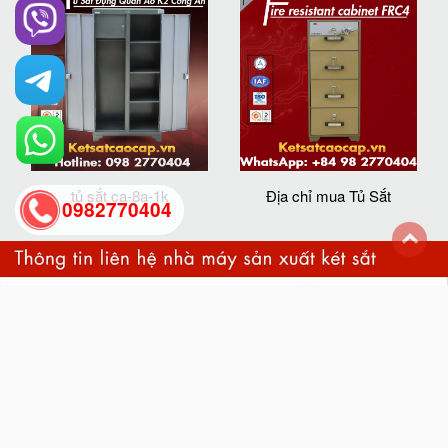
tủ sắt ca-8a-1k
Địa chỉ mua Tủ Sắt
0982770404
back
to
top